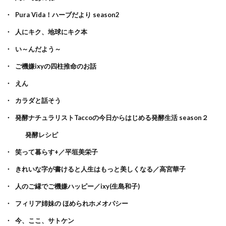
Pura Vida！ハーブだより season2
人にキク、地球にキク本
い～んだよう～
ご機嫌ixyの四柱推命のお話
えん
カラダと話そう
発酵ナチュラリストTaccoの今日からはじめる発酵生活 season２
発酵レシピ
笑って暮らす+／平垣美栄子
きれいな字が書けると人生はもっと美しくなる／高宮華子
人のご縁でご機嫌ハッピー／ixy(生島和子)
フィリア姉妹の ほめられホメオパシー
今、ここ、サトケン