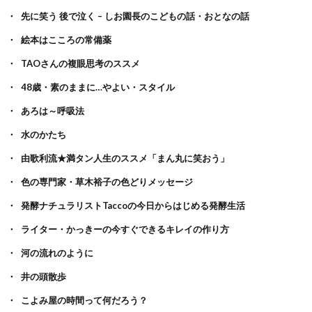
先に笑う 後で泣く – しお園長のこどもの話・おとなの話
絵本はこころの常備薬
TAOさんの複眼思考のススメ
48歳・素のままに…やよい・スタイル
あろは～呼吸法
水のかたち
由歌利流★満タン人生のススメ「まん丸に笑おう」
色の専門家・草木裕子の色どりメッセージ
発酵ナチュラリストTaccoの今日からはじめる発酵生活
ライター・かっきーの今すぐできるキレイの作り方
河の流れのように
井の頭散歩
こよみ屋の時間って何だろう？