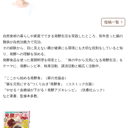
投稿一覧
自然食材の暮らしや家庭でできる発酵生活を実践したところ、長年患った腸の
難病が自然治癒力で完治。
その経験から、目に見えない菌が健康にも環境にも大切な役割をしていると知
り、発酵への理解を深める。
発酵食品を使った展開料理を得意とし、「体の中から元気になる発酵生活」を
テーマに、発酵レシピ本、執筆活動、講演活動と幅広く活動中。
『ここから始める発酵食』（家の光協会）
『腸を元気にする“つくりおき”発酵食』 （コスミック出版）
『やせる！血糖値が下がる！発酵アズキレシピ』 （扶桑社ムック）
など著書、監修本多数。