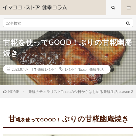
甘糀を使ってGOOD！ぶりの甘糀幽庵
焼き
2023.07.07
発酵レシピ
レシピ
,
Tacco
,
発酵生活
発酵ナチュラリストTaccoの今日からはじめる発酵生活 season２
HOME
甘
ぶりの甘糀幽庵焼き
糀を使ってGOOD！