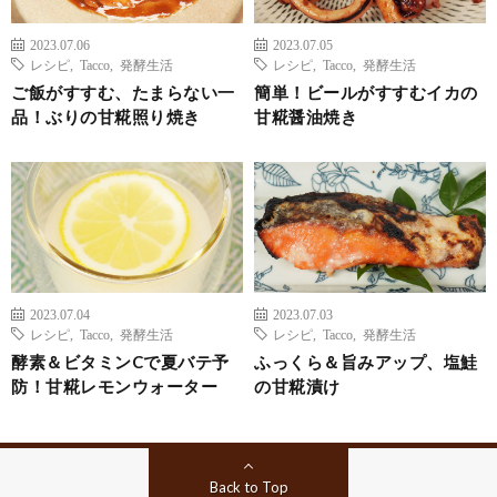
2023.07.06
2023.07.05
レシピ
,
Tacco
,
発酵生活
レシピ
,
Tacco
,
発酵生活
ご飯がすすむ、たまらない一
簡単！ビールがすすむイカの
品！ぶりの甘糀照り焼き
甘糀醤油焼き
2023.07.04
2023.07.03
レシピ
,
Tacco
,
発酵生活
レシピ
,
Tacco
,
発酵生活
酵素＆ビタミンCで夏バテ予
ふっくら＆旨みアップ、塩鮭
防！甘糀レモンウォーター
の甘糀漬け
Back to Top