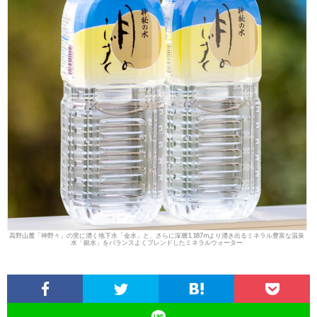
高野山麓「神野々」の里に湧く地下水「金水」と、さらに深層1,187mより湧き出るミネラル豊富な温泉
水「銀水」をバランスよくブレンドしたミネラルウォーター