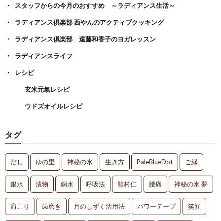
スタッフからの今月のおすすめ ～ラディアンス生活～
ラディアンス倶楽部 西やんのアクティブクッキング
ラディアンス倶楽部 遠藤和香子のヨガレッスン
ラディアンスライフ
レシピ
玄米元氣レシピ
ウドズオイルレシピ
タグ
だし
ゆの里
神秘の水
生き方
PaleBlueDot
ご縁
銀水
漬物
銅水
呼吸法
龍村仁
腰痛
神秘の水 夢
肩こり
歯磨き
月のしずく活用法
パワーテープ
笑顔