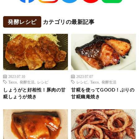
発酵レシピ
カテゴリの最新記事
2023.07.10
2023.07.07
Tacco
,
発酵生活
,
レシピ
レシピ
,
Tacco
,
発酵生活
しょうがと好相性！豚肉の甘
甘糀を使ってGOOD！ぶりの
糀しょうが焼き
甘糀幽庵焼き