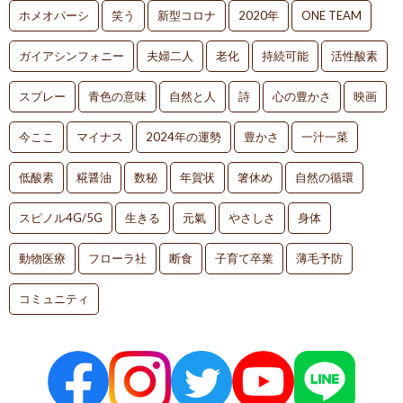
ホメオパーシ
笑う
新型コロナ
2020年
ONE TEAM
ガイアシンフォニー
夫婦二人
老化
持続可能
活性酸素
スプレー
青色の意味
自然と人
詩
心の豊かさ
映画
今ここ
マイナス
2024年の運勢
豊かさ
一汁一菜
低酸素
糀醤油
数秘
年賀状
箸休め
自然の循環
スピノル4G/5G
生きる
元氣
やさしさ
身体
動物医療
フローラ社
断食
子育て卒業
薄毛予防
コミュニティ