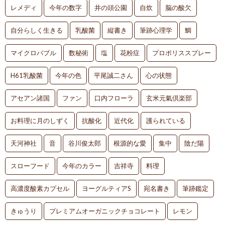
レメディ
今年の数字
井の頭公園
自炊
脳の酸欠
自分らしく生きる
乳酸菌
縦書き
筆跡心理学
鯛
マイクロバブル
数秘術
塩
花粉症
プロポリススプレー
H61乳酸菌
今年の色
平尾誠二さん
心の状態
アセアン諸国
ファン
口内フローラ
玄米元氣倶楽部
お料理に月のしずく
抗酸化
近代化
護られている
天河神社
音
谷川俊太郎
根源的な愛
集中
陰だ陽
スローフード
今年のカラー
吉祥寺
料理
高濃度酸素カプセル
ヨーグルティアS
宛名書き
筆跡鑑定
きゅうり
プレミアムオーガニックチョコレート
レモン