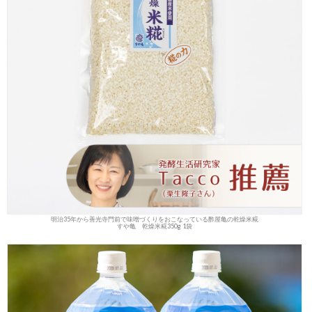
明治35年から善光寺門前で味噌づくりをおこなっている酢屋亀の乾燥米糀
すや亀 乾燥米糀350g 1袋