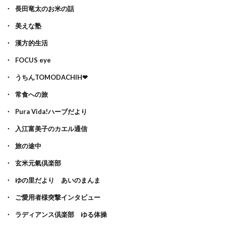
長田竜太のお米の話
美えな塾
漢方的生活
FOCUS eye
うちんTOMODACHIH❤
常食への旅
Pura Vida!ハーブだより
入江富美子のカエル通信
旅の途中
玄米元氣倶楽部
ゆの里だより あいのまんま
ご愛用者様突撃インタビュー
ラディアンス倶楽部 ゆる体操