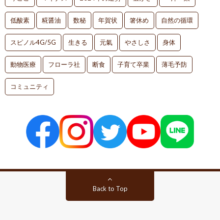
低酸素
糀醤油
数秘
年賀状
箸休め
自然の循環
スピノル4G/5G
生きる
元氣
やさしさ
身体
動物医療
フローラ社
断食
子育て卒業
薄毛予防
コミュニティ
Back to Top