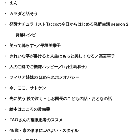
えん
カラダと話そう
発酵ナチュラリストTaccoの今日からはじめる発酵生活 season２
発酵レシピ
笑って暮らす+／平垣美栄子
きれいな字が書けると人生はもっと美しくなる／高宮華子
人のご縁でご機嫌ハッピー／ixy(生島和子)
フィリア姉妹の ほめられホメオパシー
今、ここ、サトケン
先に笑う 後で泣く – しお園長のこどもの話・おとなの話
絵本はこころの常備薬
TAOさんの複眼思考のススメ
48歳・素のままに…やよい・スタイル