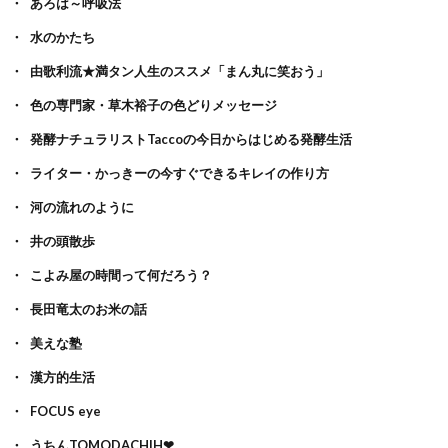
あろは～呼吸法
水のかたち
由歌利流★満タン人生のススメ「まん丸に笑おう」
色の専門家・草木裕子の色どりメッセージ
発酵ナチュラリストTaccoの今日からはじめる発酵生活
ライター・かっきーの今すぐできるキレイの作り方
河の流れのように
井の頭散歩
こよみ屋の時間って何だろう？
長田竜太のお米の話
美えな塾
漢方的生活
FOCUS eye
うちんTOMODACHIH❤