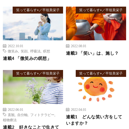
笑って暮らす+／平垣美栄子
笑って暮らす+／平垣美栄子
2022.10.01
2022.08.01
微笑み
,
笑顔
,
呼吸法
,
瞑想
連載3 「笑い」は、施し？
連載4 「微笑みの瞑想」
笑って暮らす+／平垣美栄子
笑って暮らす+／平垣美栄子
2022.06.01
2022.04.01
直観
,
自分軸
,
フィトテラピー
,
連載1 どんな笑い方をして
植物療法
いますか？
連載2 好きなことで生きて