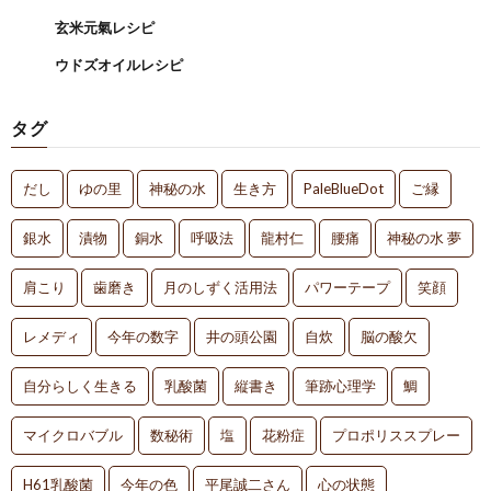
玄米元氣レシピ
ウドズオイルレシピ
タグ
だし
ゆの里
神秘の水
生き方
PaleBlueDot
ご縁
銀水
漬物
銅水
呼吸法
龍村仁
腰痛
神秘の水 夢
肩こり
歯磨き
月のしずく活用法
パワーテープ
笑顔
レメディ
今年の数字
井の頭公園
自炊
脳の酸欠
自分らしく生きる
乳酸菌
縦書き
筆跡心理学
鯛
マイクロバブル
数秘術
塩
花粉症
プロポリススプレー
H61乳酸菌
今年の色
平尾誠二さん
心の状態