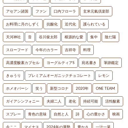
アセアン諸国
ファン
口内フローラ
玄米元氣倶楽部
お料理に月のしずく
抗酸化
近代化
護られている
天河神社
音
谷川俊太郎
根源的な愛
集中
陰だ陽
スローフード
今年のカラー
吉祥寺
料理
高濃度酸素カプセル
ヨーグルティアS
宛名書き
筆跡鑑定
きゅうり
プレミアムオーガニックチョコレート
レモン
ホメオパーシ
笑う
新型コロナ
2020年
ONE TEAM
ガイアシンフォニー
夫婦二人
老化
持続可能
活性酸素
スプレー
青色の意味
自然と人
詩
心の豊かさ
映画
今ここ
マイナス
2024年の運勢
豊かさ
一汁一菜