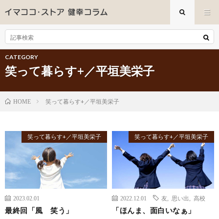
CATEGORY
笑って暮らす+／平垣美栄子
笑って暮らす+／平垣美栄子
HOME
笑って暮らす+／平垣美栄子
笑って暮らす+／平垣美栄子
2023.02.01
2022.12.01
友
,
思い出
,
高校
最終回「風 笑う」
「ほんま、面白いなぁ」