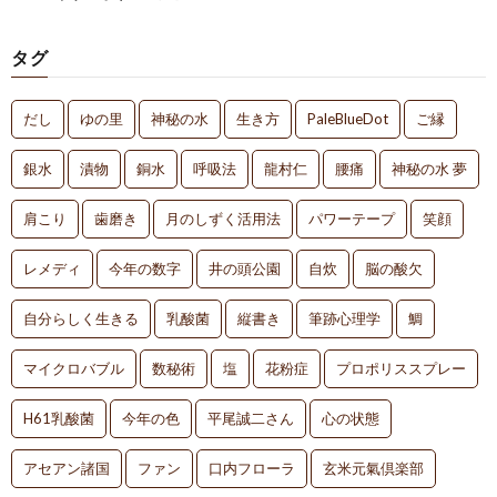
タグ
だし
ゆの里
神秘の水
生き方
PaleBlueDot
ご縁
銀水
漬物
銅水
呼吸法
龍村仁
腰痛
神秘の水 夢
肩こり
歯磨き
月のしずく活用法
パワーテープ
笑顔
レメディ
今年の数字
井の頭公園
自炊
脳の酸欠
自分らしく生きる
乳酸菌
縦書き
筆跡心理学
鯛
マイクロバブル
数秘術
塩
花粉症
プロポリススプレー
H61乳酸菌
今年の色
平尾誠二さん
心の状態
アセアン諸国
ファン
口内フローラ
玄米元氣倶楽部