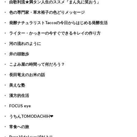
由歌利流★満タン人生のススメ「まん丸に笑おう」
色の専門家・草木裕子の色どりメッセージ
発酵ナチュラリストTaccoの今日からはじめる発酵生活
ライター・かっきーの今すぐできるキレイの作り方
河の流れのように
井の頭散歩
こよみ屋の時間って何だろう？
長田竜太のお米の話
美えな塾
漢方的生活
FOCUS eye
うちんTOMODACHIH❤
常食への旅
Pura Vida!ハーブだより