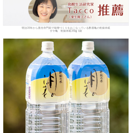
明治35年から善光寺門前で味噌づくりをおこなっている酢屋亀の乾燥米糀
すや亀 乾燥米糀350g 1袋