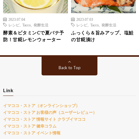
2023.07.04
2023.07.03
レシピ
,
Tacco
,
発酵生活
レシピ
,
Tacco
,
発酵生活
酵素＆ビタミンCで夏バテ予
ふっくら＆旨みアップ、塩鮭
防！甘糀レモンウォーター
の甘糀漬け
Back to Top
Link
イマココ・ストア（オンラインショップ）
イマココ・ストア お客様の声（ユーザーレビュー）
イマココ・ストア 情報サイト クラブイマココ
イマココ・ストア 健幸コラム
イマココ・ストア イベント情報