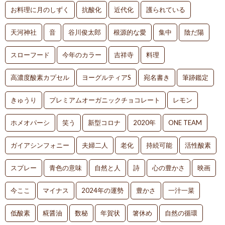
お料理に月のしずく
抗酸化
近代化
護られている
天河神社
音
谷川俊太郎
根源的な愛
集中
陰だ陽
スローフード
今年のカラー
吉祥寺
料理
高濃度酸素カプセル
ヨーグルティアS
宛名書き
筆跡鑑定
きゅうり
プレミアムオーガニックチョコレート
レモン
ホメオパーシ
笑う
新型コロナ
2020年
ONE TEAM
ガイアシンフォニー
夫婦二人
老化
持続可能
活性酸素
スプレー
青色の意味
自然と人
詩
心の豊かさ
映画
今ここ
マイナス
2024年の運勢
豊かさ
一汁一菜
低酸素
糀醤油
数秘
年賀状
箸休め
自然の循環