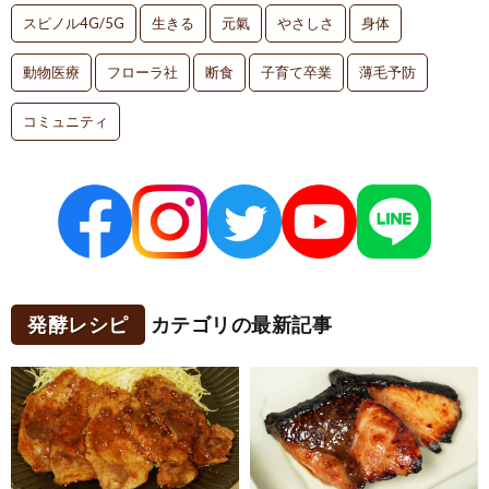
スピノル4G/5G
生きる
元氣
やさしさ
身体
動物医療
フローラ社
断食
子育て卒業
薄毛予防
コミュニティ
発酵レシピ
カテゴリの最新記事