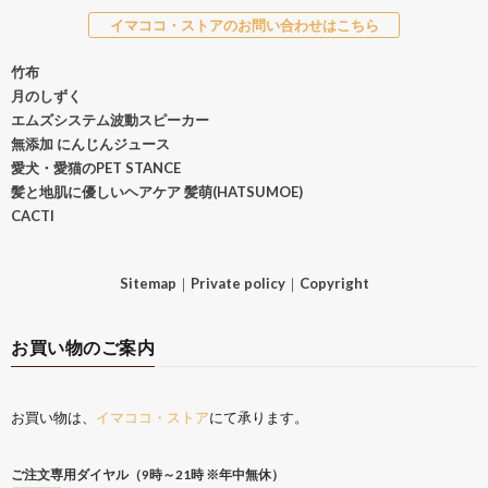
イマココ・ストアのお問い合わせはこちら
竹布
月のしずく
エムズシステム波動スピーカー
無添加 にんじんジュース
愛犬・愛猫のPET STANCE
髪と地肌に優しいヘアケア 髪萌(HATSUMOE)
CACTI
Sitemap
｜
Private policy
｜
Copyright
お買い物のご案内
お買い物は、
イマココ・ストア
にて承ります。
ご注文専用ダイヤル（9時～21時 ※年中無休）