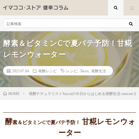
酵素＆ビタミンCで夏バテ予防！甘糀
レモンウォーター
2023.07.04
発酵レシピ
レシピ
,
Tacco
,
発酵生活
発酵ナチュラリストTaccoの今日からはじめる発酵生活 season２
HOME
酵
甘糀レモンウォ
素＆ビタミンCで夏バテ予防！
ーター