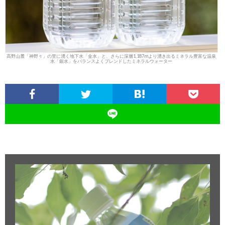
高野山麓「神野々」の里に湧く地下水「金水」と、さらに深層1,187mより湧き出るミネラル豊富な温泉
水「銀水」をバランスよくブレンドしたミネラルウォーター