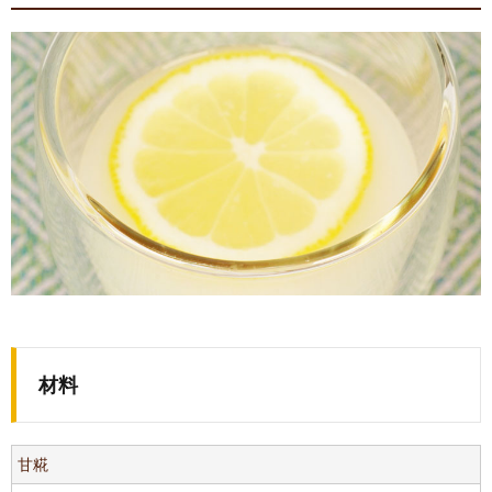
材料
甘糀