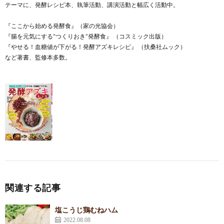
テーマに、発酵レシピ本、執筆活動、講演活動と幅広く活動中。
『ここから始める発酵食』（家の光協会）
『腸を元気にする“つくりおき”発酵食』 （コスミック出版）
『やせる！血糖値が下がる！発酵アズキレシピ』 （扶桑社ムック）
など著書、監修本多数。
関連する記事
塩こうじ鶏むねハム
2022.08.08