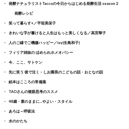
発酵ナチュラリストTaccoの今日からはじめる発酵生活 season２
発酵レシピ
笑って暮らす+／平垣美栄子
きれいな字が書けると人生はもっと美しくなる／高宮華子
人のご縁でご機嫌ハッピー／ixy(生島和子)
フィリア姉妹の ほめられホメオパシー
今、ここ、サトケン
先に笑う 後で泣く – しお園長のこどもの話・おとなの話
絵本はこころの常備薬
TAOさんの複眼思考のススメ
48歳・素のままに…やよい・スタイル
あろは～呼吸法
水のかたち