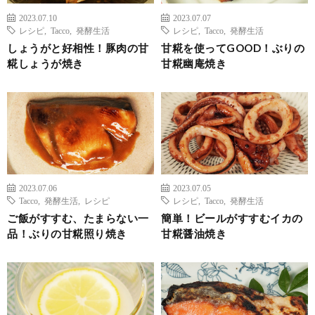
2023.07.10
2023.07.07
レシピ
,
Tacco
,
発酵生活
レシピ
,
Tacco
,
発酵生活
しょうがと好相性！豚肉の甘
甘糀を使ってGOOD！ぶりの
糀しょうが焼き
甘糀幽庵焼き
2023.07.06
2023.07.05
Tacco
,
発酵生活
,
レシピ
レシピ
,
Tacco
,
発酵生活
ご飯がすすむ、たまらない一
簡単！ビールがすすむイカの
品！ぶりの甘糀照り焼き
甘糀醤油焼き