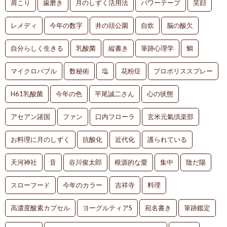
肩こり
歯磨き
月のしずく活用法
パワーテープ
笑顔
レメディ
今年の数字
井の頭公園
自炊
脳の酸欠
自分らしく生きる
乳酸菌
縦書き
筆跡心理学
鯛
マイクロバブル
数秘術
塩
花粉症
プロポリススプレー
H61乳酸菌
今年の色
平尾誠二さん
心の状態
アセアン諸国
ファン
口内フローラ
玄米元氣倶楽部
お料理に月のしずく
抗酸化
近代化
護られている
天河神社
音
谷川俊太郎
根源的な愛
集中
陰だ陽
スローフード
今年のカラー
吉祥寺
料理
高濃度酸素カプセル
ヨーグルティアS
宛名書き
筆跡鑑定