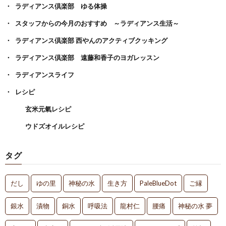
ラディアンス倶楽部 ゆる体操
スタッフからの今月のおすすめ ～ラディアンス生活～
ラディアンス倶楽部 西やんのアクティブクッキング
ラディアンス倶楽部 遠藤和香子のヨガレッスン
ラディアンスライフ
レシピ
玄米元氣レシピ
ウドズオイルレシピ
タグ
だし
ゆの里
神秘の水
生き方
PaleBlueDot
ご縁
銀水
漬物
銅水
呼吸法
龍村仁
腰痛
神秘の水 夢