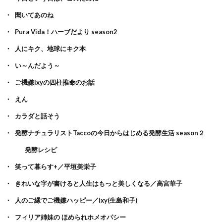
聞いてあのね
Pura Vida！ハーブだより season2
人にキク、地球にキク本
い～んだよう～
ご機嫌ixyの四柱推命のお話
えん
カラダと話そう
発酵ナチュラリストTaccoの今日からはじめる発酵生活 season２
発酵レシピ
笑って暮らす+／平垣美栄子
きれいな字が書けると人生はもっと美しくなる／高宮華子
人のご縁でご機嫌ハッピー／ixy(生島和子)
フィリア姉妹の ほめられホメオパシー