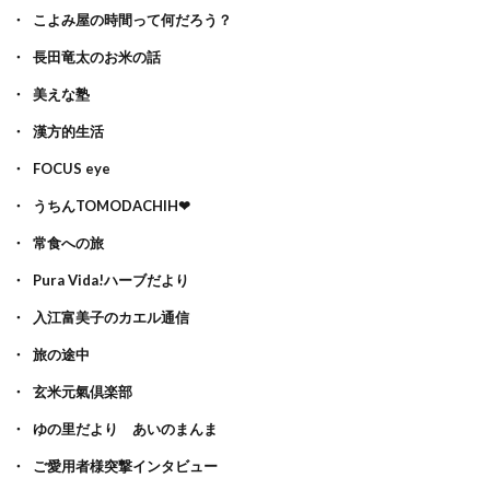
こよみ屋の時間って何だろう？
長田竜太のお米の話
美えな塾
漢方的生活
FOCUS eye
うちんTOMODACHIH❤
常食への旅
Pura Vida!ハーブだより
入江富美子のカエル通信
旅の途中
玄米元氣倶楽部
ゆの里だより あいのまんま
ご愛用者様突撃インタビュー