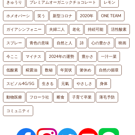
きゅうり
プレミアムオーガニックチョコレート
レモン
ホメオパーシ
笑う
新型コロナ
2020年
ONE TEAM
ガイアシンフォニー
夫婦二人
老化
持続可能
活性酸素
スプレー
青色の意味
自然と人
詩
心の豊かさ
映画
今ここ
マイナス
2024年の運勢
豊かさ
一汁一菜
低酸素
糀醤油
数秘
年賀状
箸休め
自然の循環
スピノル4G/5G
生きる
元氣
やさしさ
身体
動物医療
フローラ社
断食
子育て卒業
薄毛予防
コミュニティ