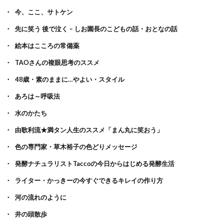
今、ここ、サトケン
先に笑う 後で泣く – しお園長のこどもの話・おとなの話
絵本はこころの常備薬
TAOさんの複眼思考のススメ
48歳・素のままに…やよい・スタイル
あろは～呼吸法
水のかたち
由歌利流★満タン人生のススメ「まん丸に笑おう」
色の専門家・草木裕子の色どりメッセージ
発酵ナチュラリストTaccoの今日からはじめる発酵生活
ライター・かっきーの今すぐできるキレイの作り方
河の流れのように
井の頭散歩