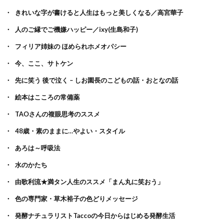
きれいな字が書けると人生はもっと美しくなる／高宮華子
人のご縁でご機嫌ハッピー／ixy(生島和子)
フィリア姉妹の ほめられホメオパシー
今、ここ、サトケン
先に笑う 後で泣く – しお園長のこどもの話・おとなの話
絵本はこころの常備薬
TAOさんの複眼思考のススメ
48歳・素のままに…やよい・スタイル
あろは～呼吸法
水のかたち
由歌利流★満タン人生のススメ「まん丸に笑おう」
色の専門家・草木裕子の色どりメッセージ
発酵ナチュラリストTaccoの今日からはじめる発酵生活