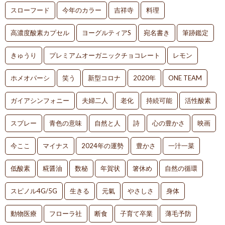
スローフード
今年のカラー
吉祥寺
料理
高濃度酸素カプセル
ヨーグルティアS
宛名書き
筆跡鑑定
きゅうり
プレミアムオーガニックチョコレート
レモン
ホメオパーシ
笑う
新型コロナ
2020年
ONE TEAM
ガイアシンフォニー
夫婦二人
老化
持続可能
活性酸素
スプレー
青色の意味
自然と人
詩
心の豊かさ
映画
今ここ
マイナス
2024年の運勢
豊かさ
一汁一菜
低酸素
糀醤油
数秘
年賀状
箸休め
自然の循環
スピノル4G/5G
生きる
元氣
やさしさ
身体
動物医療
フローラ社
断食
子育て卒業
薄毛予防