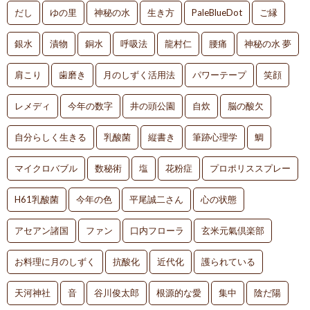
だし
ゆの里
神秘の水
生き方
PaleBlueDot
ご縁
銀水
漬物
銅水
呼吸法
龍村仁
腰痛
神秘の水 夢
肩こり
歯磨き
月のしずく活用法
パワーテープ
笑顔
レメディ
今年の数字
井の頭公園
自炊
脳の酸欠
自分らしく生きる
乳酸菌
縦書き
筆跡心理学
鯛
マイクロバブル
数秘術
塩
花粉症
プロポリススプレー
H61乳酸菌
今年の色
平尾誠二さん
心の状態
アセアン諸国
ファン
口内フローラ
玄米元氣倶楽部
お料理に月のしずく
抗酸化
近代化
護られている
天河神社
音
谷川俊太郎
根源的な愛
集中
陰だ陽