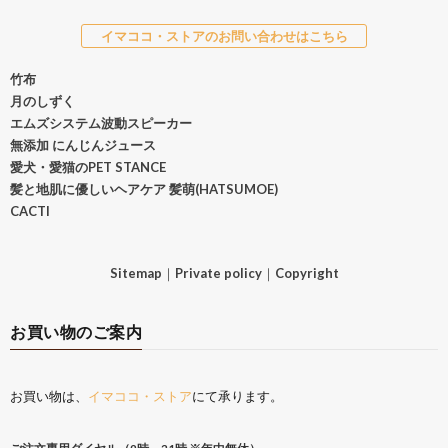
イマココ・ストアのお問い合わせはこちら
竹布
月のしずく
エムズシステム波動スピーカー
無添加 にんじんジュース
愛犬・愛猫のPET STANCE
髪と地肌に優しいヘアケア 髪萌(HATSUMOE)
CACTI
Sitemap
｜
Private policy
｜
Copyright
お買い物のご案内
お買い物は、
イマココ・ストア
にて承ります。
ご注文専用ダイヤル（9時～21時 ※年中無休）