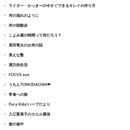
ライター・かっきーの今すぐできるキレイの作り方
河の流れのように
井の頭散歩
こよみ屋の時間って何だろう？
長田竜太のお米の話
美えな塾
漢方的生活
FOCUS eye
うちんTOMODACHIH❤
常食への旅
Pura Vida!ハーブだより
入江富美子のカエル通信
旅の途中