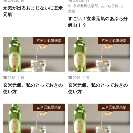
2014.02.19
2014.01.24
玄米元氣倶楽部
,
あぶら分解力
,
元気が出るおまじないに玄米
実験
元氣
すごい！玄米元氣のあぶら分
解力！？
玄米元氣倶楽部
玄米元氣倶楽部
2013.12.19
2013.11.20
玄米元氣、私のとっておきの
玄米元氣、私のとっておきの
使い方
使い方
玄米元氣倶楽部
玄米元氣倶楽部