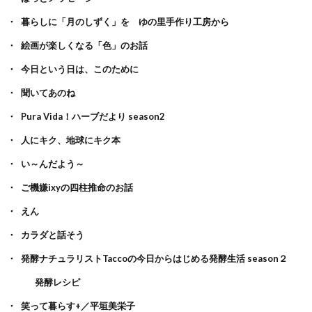
暮らしに「月のしずく」を ゆの里手作り工房から
絵画が楽しくなる「色」のお話
今日という日は、このために
聞いてあのね
Pura Vida！ハーブだより season2
人にキク、地球にキク本
い～んだよう～
ご機嫌ixyの四柱推命のお話
えん
カラダと話そう
発酵ナチュラリストTaccoの今日からはじめる発酵生活 season２
発酵レシピ
笑って暮らす+／平垣美栄子