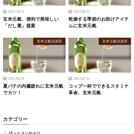
2013.10.21
2013.09.25
玄米元氣、便利で美味しい
乾燥する季節のお助けアイテ
「だし素」提案
ムに玄米元氣
玄米元氣倶楽部
玄米元氣倶楽部
2013.08.26
2013.07.25
夏バテの内臓疲れに玄米元氣
コップ一杯でできるスタミナ
でカツ！
革命、玄米元氣
カテゴリー
ほっとメッセージ