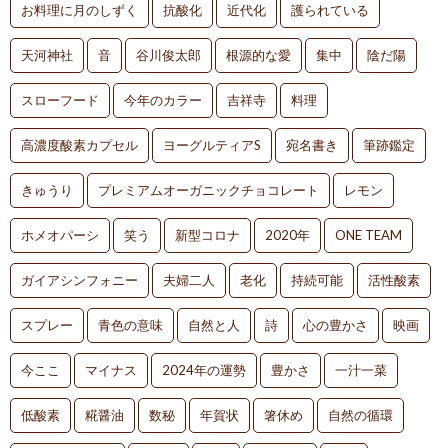
お料理に月のしずく
抗酸化
近代化
護られている
天河神社
音
谷川俊太郎
根源的な愛
集中
陰だ陽
スローフード
今年のカラー
吉祥寺
料理
高濃度酸素カプセル
ヨーグルティアS
宛名書き
筆跡鑑定
きゅうり
プレミアムオーガニックチョコレート
レモン
ホメオパーシ
笑う
新型コロナ
2020年
ONE TEAM
ガイアシンフォニー
夫婦二人
老化
持続可能
活性酸素
スプレー
青色の意味
自然と人
詩
心の豊かさ
映画
今ここ
マイナス
2024年の運勢
豊かさ
一汁一菜
低酸素
糀醤油
数秘
年賀状
箸休め
自然の循環