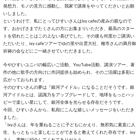
発想力、モノの見方に感動し、我家で講座をやってくださいとお願
いしました。
というわけで、私にとってひすいさんはixy cafeの産みの親なので
す。おかげさまでたくさんの方にお集まりいただき、最高のスター
トを切れたことはこの上ない喜びでした。その後も何度かご講演い
ただいたり、ixy cafeツアーでゆの里や出雲大社、種市さんの満月御
祈祷の会などにご一緒させていただきました。
今やひすいユニバの幅広いご活動、YouTube活動、講演ツアー、著
作の他に歌手の方向けに作詞提供も始められ、そのご活躍は多彩に
広がっておられます。
そのひすいさんの夢は『銀河アイドル』になることだそうです。銀
河アイドルとは、認識力をアップグレードして、地球をもっとハッ
ピーで楽しい星にして、銀河全体を光らせる存在だそうです。
今回、ひすいさんから、私宛にこんな嬉しいメッセージをいただき
ました。
「ixyさんは、年を重ねるごとに子どもにかえり、無邪気に素直に人
生、もっともっと楽しむことができると教えてくれた存在です。ixy
さん、素敵に紹介してくれてありがとう」。