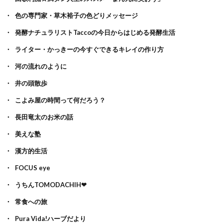
色の専門家・草木裕子の色どりメッセージ
発酵ナチュラリストTaccoの今日からはじめる発酵生活
ライター・かっきーの今すぐできるキレイの作り方
河の流れのように
井の頭散歩
こよみ屋の時間って何だろう？
長田竜太のお米の話
美えな塾
漢方的生活
FOCUS eye
うちんTOMODACHIH❤
常食への旅
Pura Vida!ハーブだより