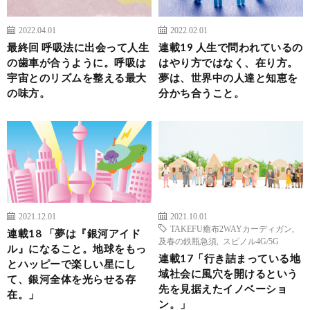
2022.04.01
2022.02.01
最終回 呼吸法に出会って人生
連載19 人生で問われているの
の歯車が合うように。呼吸は
はやり方ではなく、在り方。
宇宙とのリズムを整える最大
夢は、世界中の人達と知恵を
の味方。
分かち合うこと。
2021.12.01
2021.10.01
TAKEFU癒布2WAYカーディガン
,
連載18 「夢は『銀河アイド
及春の鉄瓶急須
,
スピノル4G/5G
ル』になること。地球をもっ
連載17「行き詰まっている地
とハッピーで楽しい星にし
域社会に風穴を開けるという
て、銀河全体を光らせる存
先を見据えたイノベーショ
在。」
ン。」