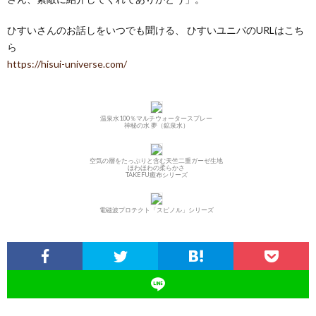
ひすいさんのお話しをいつでも聞ける、 ひすいユニバのURLはこち
ら
https://hisui-universe.com/
温泉水100％マルチウォータースプレー
神秘の水 夢（鉱泉水）
空気の層をたっぷりと含む天竺二重ガーゼ生地
ほわほわの柔らかさ
TAKEFU癒布シリーズ
電磁波プロテクト「スピノル」シリーズ