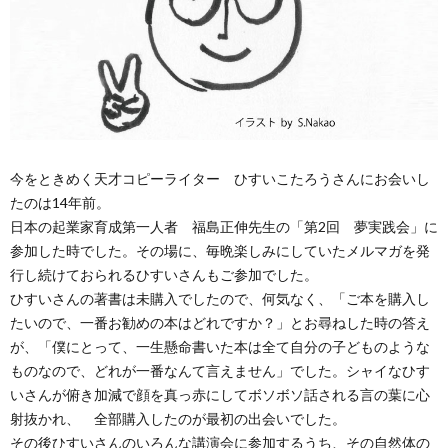
今をときめく天才コピーライター ひすいこたろうさんにお会いし
たのは14年前。
日本の起業家育成第一人者 福島正伸先生の「第2回 夢実践会」に
参加した時でした。その場に、毎晩楽しみにしていたメルマガを発
行し続けておられるひすいさんもご参加でした。
ひすいさんの著書は未購入でしたので、何気なく、「ご本を購入し
たいので、一番お勧めの本はどれですか？」とお尋ねした時の答え
が、「僕にとって、一生懸命書いた本は全て自分の子どものような
ものなので、どれが一番なんて言えません」でした。シャイなひす
いさんが俯き加減で顔を真っ赤にしてボソボソ話される言の葉に心
射抜かれ、 全部購入したのが最初の出会いでした。
その後ひすいさんのいろんな講演会に参加するうち、その自然体の