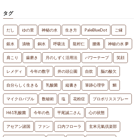
タグ
だし
ゆの里
神秘の水
生き方
PaleBlueDot
ご縁
銀水
漬物
銅水
呼吸法
龍村仁
腰痛
神秘の水 夢
肩こり
歯磨き
月のしずく活用法
パワーテープ
笑顔
レメディ
今年の数字
井の頭公園
自炊
脳の酸欠
自分らしく生きる
乳酸菌
縦書き
筆跡心理学
鯛
マイクロバブル
数秘術
塩
花粉症
プロポリススプレー
H61乳酸菌
今年の色
平尾誠二さん
心の状態
アセアン諸国
ファン
口内フローラ
玄米元氣倶楽部