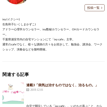
投稿一覧
ixy (イクシー)
生島和子(いくしまかずこ)
アドラー心理学カウンセラー、ixy数秘カウンセラー、OHカードカウンセラ
ー。
千葉県浦安市内の自宅マンションにて「ixy cafe」主宰。
通常のcafeでなく、様々な講師の方々をお招きして、勉強会、講演会、ワーク
ショップ、演奏会などを随時開催。
関連する記事
連載3「病気は治すものではなく、治るもの。」
2019.12.01
自宅で開設している「ixy café」。 いのちが喜ぶこと、から