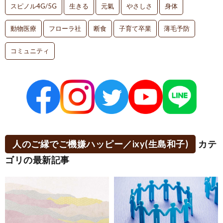
スピノル4G/5G
生きる
元氣
やさしさ
身体
動物医療
フローラ社
断食
子育て卒業
薄毛予防
コミュニティ
人のご縁でご機嫌ハッピー／ixy(生島和子)
カテ
ゴリの最新記事