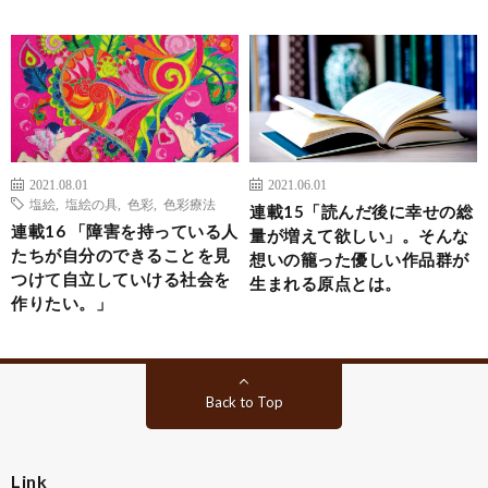
2021.08.01
2021.06.01
塩絵
,
塩絵の具
,
色彩
,
色彩療法
連載15「読んだ後に幸せの総
連載16 「障害を持っている人
量が増えて欲しい」。そんな
たちが自分のできることを見
想いの籠った優しい作品群が
つけて自立していける社会を
生まれる原点とは。
作りたい。」
Back to Top
Link