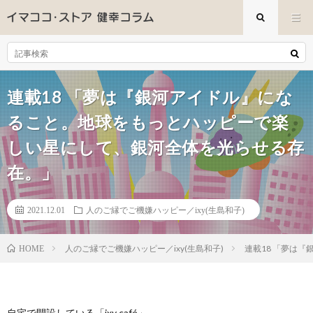
連載18 「夢は『銀河アイドル』にな
ること。地球をもっとハッピーで楽
しい星にして、銀河全体を光らせる存
在。」
2021.12.01
人のご縁でご機嫌ハッピー／ixy(生島和子)
人のご縁でご機嫌ハッピー／ixy(生島和子)
連載18 「夢は
HOME
自宅で開設している「ixy café」。