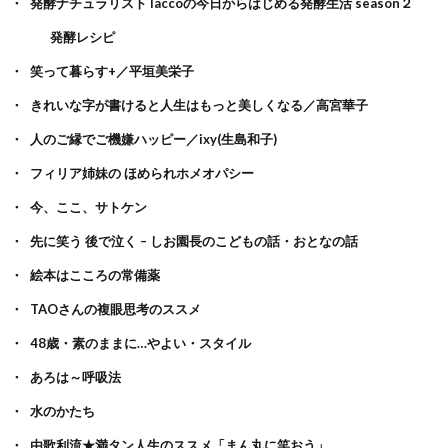
発酵ナチュラリストTaccoの今日からはじめる発酵生活 season２
発酵レシピ
笑って暮らす+／平垣美栄子
きれいな字が書けると人生はもっと美しくなる／高宮華子
人のご縁でご機嫌ハッピー／ixy(生島和子)
フィリア姉妹の ほめられホメオパシー
今、ここ、サトケン
先に笑う 後で泣く – しお園長のこどもの話・おとなの話
絵本はこころの常備薬
TAOさんの複眼思考のススメ
48歳・素のままに…やよい・スタイル
あろは～呼吸法
水のかたち
由歌利流★満タン人生のススメ「まん丸に笑おう」