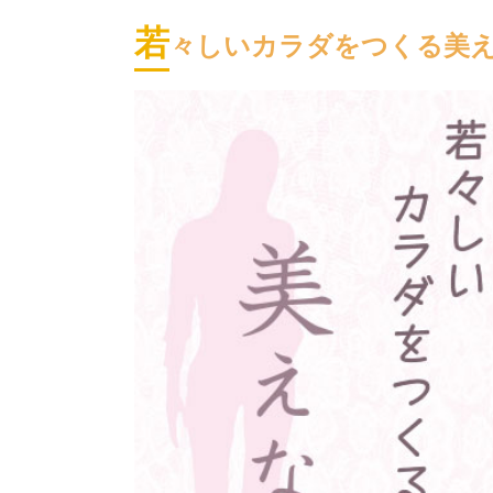
若
々しいカラダをつくる美えな塾(B