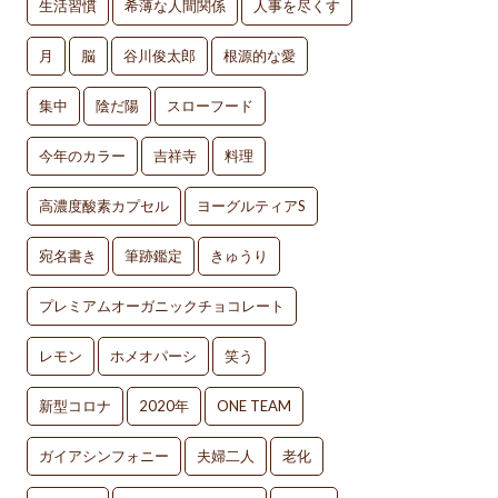
生活習慣
希薄な人間関係
人事を尽くす
月
脳
谷川俊太郎
根源的な愛
集中
陰だ陽
スローフード
今年のカラー
吉祥寺
料理
高濃度酸素カプセル
ヨーグルティアS
宛名書き
筆跡鑑定
きゅうり
プレミアムオーガニックチョコレート
レモン
ホメオパーシ
笑う
新型コロナ
2020年
ONE TEAM
ガイアシンフォニー
夫婦二人
老化