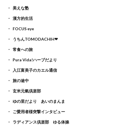
美えな塾
漢方的生活
FOCUS eye
うちんTOMODACHIH❤
常食への旅
Pura Vida!ハーブだより
入江富美子のカエル通信
旅の途中
玄米元氣倶楽部
ゆの里だより あいのまんま
ご愛用者様突撃インタビュー
ラディアンス倶楽部 ゆる体操