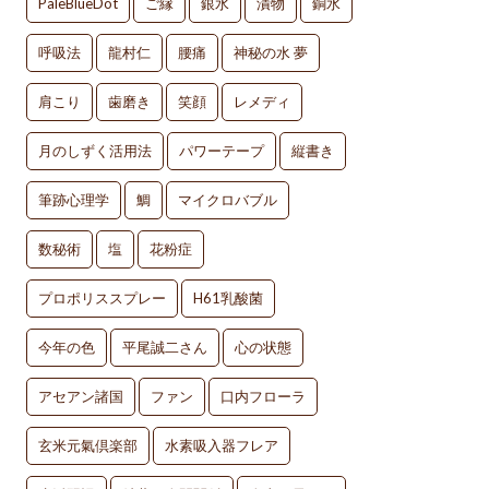
PaleBlueDot
ご縁
銀水
漬物
銅水
呼吸法
龍村仁
腰痛
神秘の水 夢
肩こり
歯磨き
笑顔
レメディ
月のしずく活用法
パワーテープ
縦書き
筆跡心理学
鯛
マイクロバブル
数秘術
塩
花粉症
プロポリススプレー
H61乳酸菌
今年の色
平尾誠二さん
心の状態
アセアン諸国
ファン
口内フローラ
玄米元氣倶楽部
水素吸入器フレア