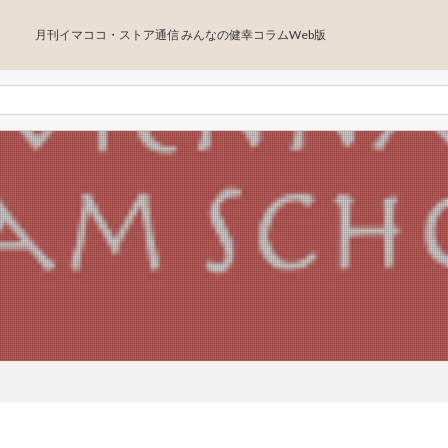
月刊イマココ・ストア通信 みんなの健幸コラムWeb版