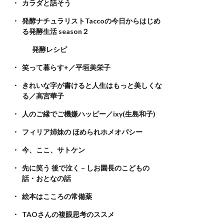
カラダと話そう
発酵ナチュラリストTaccoの今日からはじめ
る発酵生活 season２
発酵レシピ
笑って暮らす+／平垣美栄子
きれいな字が書けると人生はもっと美しくな
る／高宮華子
人のご縁でご機嫌ハッピー／ixy(生島和子)
フィリア姉妹の ほめられホメオパシー
今、ここ、サトケン
先に笑う 後で泣く – しお園長のこどもの
話・おとなの話
絵本はこころの常備薬
TAOさんの複眼思考のススメ