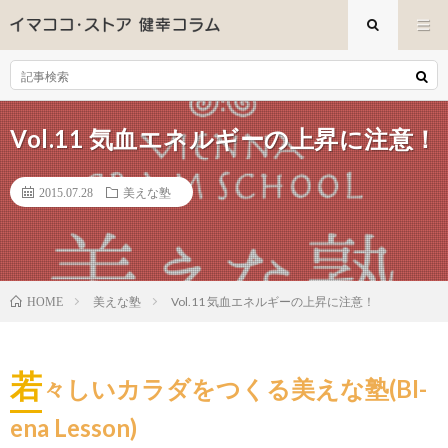
Vol.11 気血エネルギーの上昇に注意！
2015.07.28
美えな塾
美えな塾
Vol.11 気血エネルギーの上昇に注意！
HOME
若
々しいカラダをつくる美えな塾(BI-
ena Lesson)