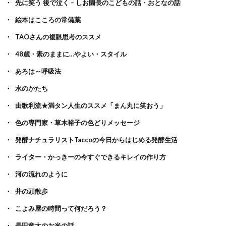
先に笑う 後で泣く – しお園長のこどもの話・おとなの話
絵本はこころの常備薬
TAOさんの複眼思考のススメ
48歳・素のままに…やよい・スタイル
あろは～呼吸法
水のかたち
由歌利流★満タン人生のススメ「まん丸に笑おう」
色の専門家・草木裕子の色どりメッセージ
発酵ナチュラリストTaccoの今日からはじめる発酵生活
ライター・かっきーの今すぐできるキレイの作り方
河の流れのように
井の頭散歩
こよみ屋の時間って何だろう？
長田竜太のお米の話