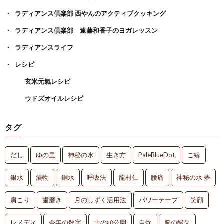
ラディアンス倶楽部 西やんのアクティブクッキング
ラディアンス倶楽部 遠藤和香子のヨガレッスン
ラディアンスライフ
レシピ
玄米元氣レシピ
ウドズオイルレシピ
タグ
だし
ゆの里
神秘の水
生き方
PaleBlueDot
ご縁
銀水
漬物
銅水
呼吸法
龍村仁
腰痛
神秘の水 夢
肩こり
歯磨き
月のしずく活用法
パワーテープ
笑顔
レメディ
今年の数字
井の頭公園
自炊
脳の酸欠