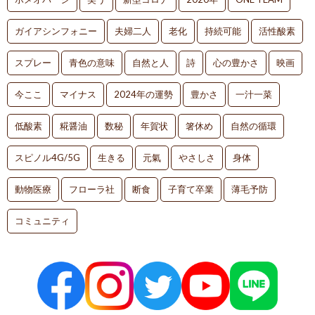
ガイアシンフォニー
夫婦二人
老化
持続可能
活性酸素
スプレー
青色の意味
自然と人
詩
心の豊かさ
映画
今ここ
マイナス
2024年の運勢
豊かさ
一汁一菜
低酸素
糀醤油
数秘
年賀状
箸休め
自然の循環
スピノル4G/5G
生きる
元氣
やさしさ
身体
動物医療
フローラ社
断食
子育て卒業
薄毛予防
コミュニティ