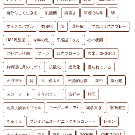
自分らしく生きる
乳酸菌
縦書き
筆跡心理学
鯛
マイクロバブル
数秘術
塩
花粉症
プロポリススプレー
H61乳酸菌
今年の色
平尾誠二さん
心の状態
アセアン諸国
ファン
口内フローラ
玄米元氣倶楽部
お料理に月のしずく
抗酸化
近代化
護られている
天河神社
音
谷川俊太郎
根源的な愛
集中
陰だ陽
スローフード
今年のカラー
吉祥寺
料理
高濃度酸素カプセル
ヨーグルティアS
宛名書き
筆跡鑑定
きゅうり
プレミアムオーガニックチョコレート
レモン
ホメオパーシ
笑う
新型コロナ
2020年
ONE TEAM