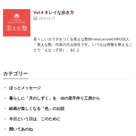
Vol.4 キレイな歩き方
2014.12.17
若々しいカラダをつくる美えな塾(BI-ena Lesson) NPO法人
「美えな塾」代表の片山弥生です。 いつもは骨盤を整えるこ
とで「えな（子宮）」を[…]
カテゴリー
ほっとメッセージ
暮らしに「月のしずく」を ゆの里手作り工房から
絵画が楽しくなる「色」のお話
今日という日は、このために
聞いてあのね