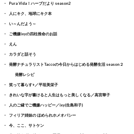
Pura Vida！ハーブだより season2
人にキク、地球にキク本
い～んだよう～
ご機嫌ixyの四柱推命のお話
えん
カラダと話そう
発酵ナチュラリストTaccoの今日からはじめる発酵生活 season２
発酵レシピ
笑って暮らす+／平垣美栄子
きれいな字が書けると人生はもっと美しくなる／高宮華子
人のご縁でご機嫌ハッピー／ixy(生島和子)
フィリア姉妹の ほめられホメオパシー
今、ここ、サトケン