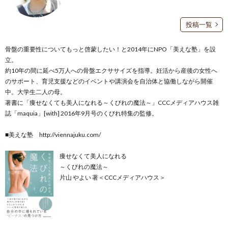
投稿一覧
骨盤の重要性についてもっと啓蒙したい！と2014年にNPO「美えな塾」を設
立。
約10年の間に延べ5万人への骨盤エクササイズを指導。妊活から産後の女性へ
のサポート、育児支援などのイベントや講演会を自治体と協働しながら開催
中。大学生二人の母。
著書に「痩せなくても美人になれる～くびれの魔法～」CCCメディアハウス雑
誌「maquia」[with] 2016年9月号のくびれ特集の監修。
■美えな塾
http://viennajuku.com/
痩せなくて美人になれる
～くびれの魔法～
片山 やよい 著＜CCCメディアハウス＞