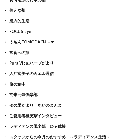
美えな塾
漢方的生活
FOCUS eye
うちんTOMODACHIH❤
常食への旅
Pura Vida!ハーブだより
入江富美子のカエル通信
旅の途中
玄米元氣倶楽部
ゆの里だより あいのまんま
ご愛用者様突撃インタビュー
ラディアンス倶楽部 ゆる体操
スタッフからの今月のおすすめ ～ラディアンス生活～