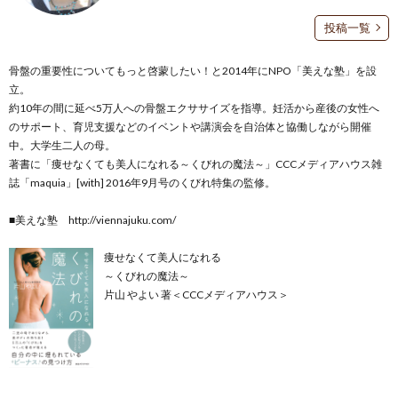
投稿一覧
骨盤の重要性についてもっと啓蒙したい！と2014年にNPO「美えな塾」を設
立。
約10年の間に延べ5万人への骨盤エクササイズを指導。妊活から産後の女性へ
のサポート、育児支援などのイベントや講演会を自治体と協働しながら開催
中。大学生二人の母。
著書に「痩せなくても美人になれる～くびれの魔法～」CCCメディアハウス雑
誌「maquia」[with] 2016年9月号のくびれ特集の監修。
■美えな塾
http://viennajuku.com/
痩せなくて美人になれる
～くびれの魔法～
片山 やよい 著＜CCCメディアハウス＞