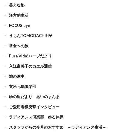
美えな塾
漢方的生活
FOCUS eye
うちんTOMODACHIH❤
常食への旅
Pura Vida!ハーブだより
入江富美子のカエル通信
旅の途中
玄米元氣倶楽部
ゆの里だより あいのまんま
ご愛用者様突撃インタビュー
ラディアンス倶楽部 ゆる体操
スタッフからの今月のおすすめ ～ラディアンス生活～