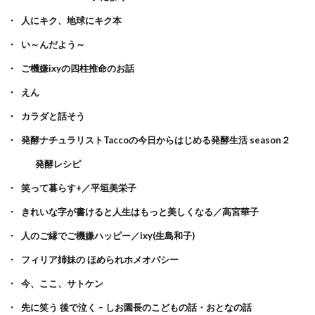
人にキク、地球にキク本
い～んだよう～
ご機嫌ixyの四柱推命のお話
えん
カラダと話そう
発酵ナチュラリストTaccoの今日からはじめる発酵生活 season２
発酵レシピ
笑って暮らす+／平垣美栄子
きれいな字が書けると人生はもっと美しくなる／高宮華子
人のご縁でご機嫌ハッピー／ixy(生島和子)
フィリア姉妹の ほめられホメオパシー
今、ここ、サトケン
先に笑う 後で泣く – しお園長のこどもの話・おとなの話