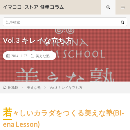
Vol.3 キレイな立ち方
2014.11.27
美えな塾
美えな塾
Vol.3 キレイな立ち方
HOME
若
々しいカラダをつくる美えな塾(BI-
ena Lesson)