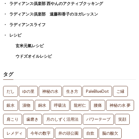
ラディアンス倶楽部 西やんのアクティブクッキング
ラディアンス倶楽部 遠藤和香子のヨガレッスン
ラディアンスライフ
レシピ
玄米元氣レシピ
ウドズオイルレシピ
タグ
だし
ゆの里
神秘の水
生き方
PaleBlueDot
ご縁
銀水
漬物
銅水
呼吸法
龍村仁
腰痛
神秘の水 夢
肩こり
歯磨き
月のしずく活用法
パワーテープ
笑顔
レメディ
今年の数字
井の頭公園
自炊
脳の酸欠