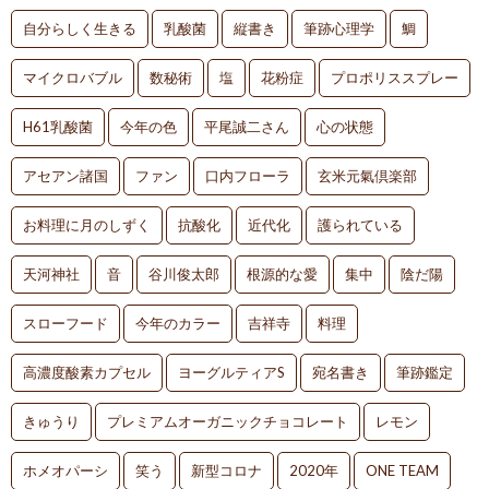
自分らしく生きる
乳酸菌
縦書き
筆跡心理学
鯛
マイクロバブル
数秘術
塩
花粉症
プロポリススプレー
H61乳酸菌
今年の色
平尾誠二さん
心の状態
アセアン諸国
ファン
口内フローラ
玄米元氣倶楽部
お料理に月のしずく
抗酸化
近代化
護られている
天河神社
音
谷川俊太郎
根源的な愛
集中
陰だ陽
スローフード
今年のカラー
吉祥寺
料理
高濃度酸素カプセル
ヨーグルティアS
宛名書き
筆跡鑑定
きゅうり
プレミアムオーガニックチョコレート
レモン
ホメオパーシ
笑う
新型コロナ
2020年
ONE TEAM