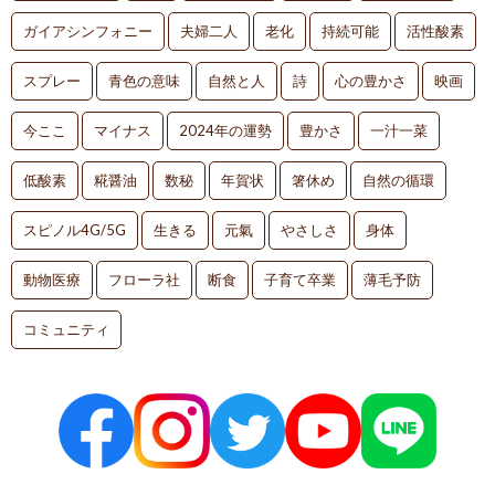
ガイアシンフォニー
夫婦二人
老化
持続可能
活性酸素
スプレー
青色の意味
自然と人
詩
心の豊かさ
映画
今ここ
マイナス
2024年の運勢
豊かさ
一汁一菜
低酸素
糀醤油
数秘
年賀状
箸休め
自然の循環
スピノル4G/5G
生きる
元氣
やさしさ
身体
動物医療
フローラ社
断食
子育て卒業
薄毛予防
コミュニティ