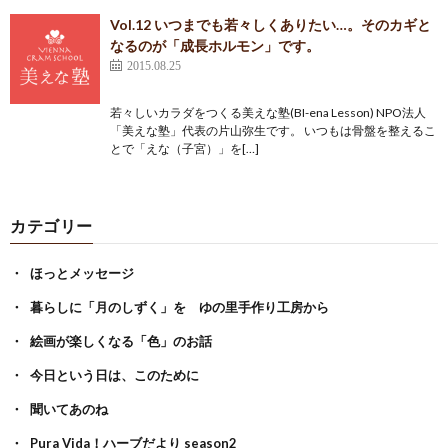
Vol.12 いつまでも若々しくありたい…。そのカギと
なるのが「成長ホルモン」です。
2015.08.25
若々しいカラダをつくる美えな塾(BI-ena Lesson) NPO法人
「美えな塾」代表の片山弥生です。 いつもは骨盤を整えるこ
とで「えな（子宮）」を[…]
カテゴリー
ほっとメッセージ
暮らしに「月のしずく」を ゆの里手作り工房から
絵画が楽しくなる「色」のお話
今日という日は、このために
聞いてあのね
Pura Vida！ハーブだより season2