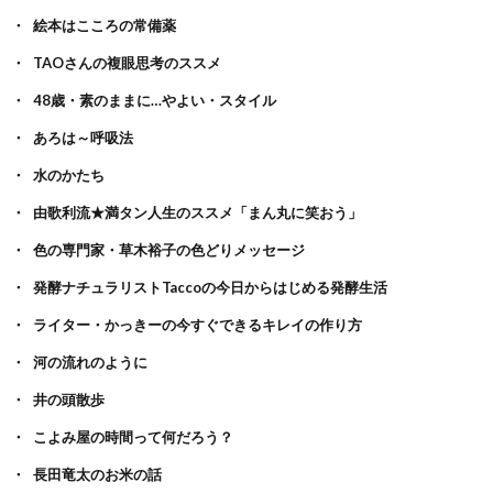
絵本はこころの常備薬
TAOさんの複眼思考のススメ
48歳・素のままに…やよい・スタイル
あろは～呼吸法
水のかたち
由歌利流★満タン人生のススメ「まん丸に笑おう」
色の専門家・草木裕子の色どりメッセージ
発酵ナチュラリストTaccoの今日からはじめる発酵生活
ライター・かっきーの今すぐできるキレイの作り方
河の流れのように
井の頭散歩
こよみ屋の時間って何だろう？
長田竜太のお米の話