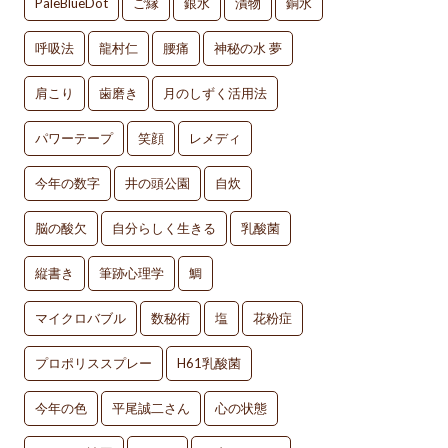
PaleBlueDot
ご縁
銀水
漬物
銅水
呼吸法
龍村仁
腰痛
神秘の水 夢
肩こり
歯磨き
月のしずく活用法
パワーテープ
笑顔
レメディ
今年の数字
井の頭公園
自炊
脳の酸欠
自分らしく生きる
乳酸菌
縦書き
筆跡心理学
鯛
マイクロバブル
数秘術
塩
花粉症
プロポリススプレー
H61乳酸菌
今年の色
平尾誠二さん
心の状態