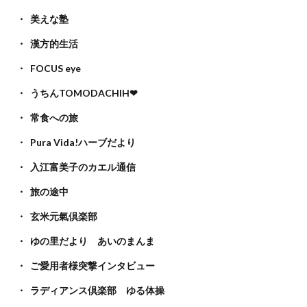
美えな塾
漢方的生活
FOCUS eye
うちんTOMODACHIH❤
常食への旅
Pura Vida!ハーブだより
入江富美子のカエル通信
旅の途中
玄米元氣倶楽部
ゆの里だより あいのまんま
ご愛用者様突撃インタビュー
ラディアンス倶楽部 ゆる体操