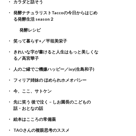
カラダと話そう
発酵ナチュラリストTaccoの今日からはじめ
る発酵生活 season２
発酵レシピ
笑って暮らす+／平垣美栄子
きれいな字が書けると人生はもっと美しくな
る／高宮華子
人のご縁でご機嫌ハッピー／ixy(生島和子)
フィリア姉妹の ほめられホメオパシー
今、ここ、サトケン
先に笑う 後で泣く – しお園長のこどもの
話・おとなの話
絵本はこころの常備薬
TAOさんの複眼思考のススメ