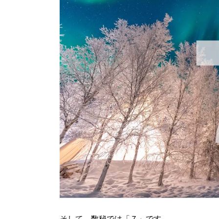
そして、
数秘では「７」です
。