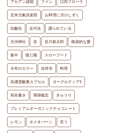
アセアン諸国
ファン
口内フローラ
玄米元氣倶楽部
お料理に月のしずく
抗酸化
近代化
護られている
天河神社
音
谷川俊太郎
根源的な愛
集中
陰だ陽
スローフード
今年のカラー
吉祥寺
料理
高濃度酸素カプセル
ヨーグルティアS
宛名書き
筆跡鑑定
きゅうり
プレミアムオーガニックチョコレート
レモン
ホメオパーシ
笑う