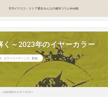
月刊イマココ・ストア通信 みんなの健幸コラムWeb版
く～2023年のイヤーカラー
年
,
カラーリーディング
,
数秘
～2023年のイヤーカラー