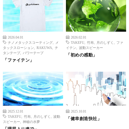
2026.04.01
2026.02.01
ナノメタックスコーティング
,
メ
TAKEFU
,
竹布
,
月のしずく
,
ファ
タックスローション
,
RAKUWA
,
チ
イテン
,
波動スピーカー
タンテープ
,
パワーテープ
「初めの感動」
「ファイテン」
2025.12.01
2025.10.01
TAKEFU
,
竹布
,
月のしずく
,
波動
「健幸創造快社」
スピーカー
,
神秘の水夢
「理屈より魂で」