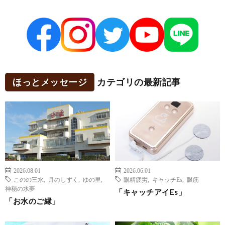
ほっとメッセージ
カテゴリの最新記事
2026.08.01
2026.06.01
このの三水
,
月のしずく
,
ゆの里
,
眼精疲労
,
キャッチEs
,
眼筋
神秘の水夢
「キャッチアイEs」
「お水のご縁」