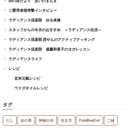
ゆの里だより あいのまんま
ご愛用者様突撃インタビュー
ラディアンス倶楽部 ゆる体操
スタッフからの今月のおすすめ ～ラディアンス生活～
ラディアンス倶楽部 西やんのアクティブクッキング
ラディアンス倶楽部 遠藤和香子のヨガレッスン
ラディアンスライフ
レシピ
玄米元氣レシピ
ウドズオイルレシピ
タグ
だし
ゆの里
神秘の水
生き方
PaleBlueDot
ご縁