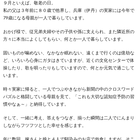
９月といえば、敬老の日。
私の父は３年前に８０歳で他界し、兵庫（伊丹）の実家には今年で
79歳になる母親が一人で暮らしています。
おかげ様で、従兄弟夫婦やその子供や孫に支えられ、また隣近所の
方々に本当によくしてもらい、何とか一人で暮らしています。
固いものが噛めない、なかなか眠れない、遠くまで行くのは億劫な
ど、いろいろ心身にガタはきていますが、近くの文化センターで体
操したり、歌を唄ったりもしていますので、何とか元気で過ごして
います。
時々実家に帰ると、一人でつぶやきながら新聞の中のクロスワード
パズルと格闘している母親を見て、「これも大切な認知症予防の習
慣やなぁ～」と納得しています。
そして、一緒に考え、答えをつなぎ、揃った瞬間は二人でにんまり
しながらフツフツとした幸せを感じます。
年に数回、嫁さんと娘と４人で馴染みのお店で外食しますが、そこ