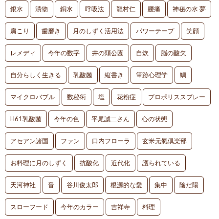
銀水
漬物
銅水
呼吸法
龍村仁
腰痛
神秘の水 夢
肩こり
歯磨き
月のしずく活用法
パワーテープ
笑顔
レメディ
今年の数字
井の頭公園
自炊
脳の酸欠
自分らしく生きる
乳酸菌
縦書き
筆跡心理学
鯛
マイクロバブル
数秘術
塩
花粉症
プロポリススプレー
H61乳酸菌
今年の色
平尾誠二さん
心の状態
アセアン諸国
ファン
口内フローラ
玄米元氣倶楽部
お料理に月のしずく
抗酸化
近代化
護られている
天河神社
音
谷川俊太郎
根源的な愛
集中
陰だ陽
スローフード
今年のカラー
吉祥寺
料理