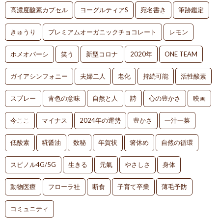
高濃度酸素カプセル
ヨーグルティアS
宛名書き
筆跡鑑定
きゅうり
プレミアムオーガニックチョコレート
レモン
ホメオパーシ
笑う
新型コロナ
2020年
ONE TEAM
ガイアシンフォニー
夫婦二人
老化
持続可能
活性酸素
スプレー
青色の意味
自然と人
詩
心の豊かさ
映画
今ここ
マイナス
2024年の運勢
豊かさ
一汁一菜
低酸素
糀醤油
数秘
年賀状
箸休め
自然の循環
スピノル4G/5G
生きる
元氣
やさしさ
身体
動物医療
フローラ社
断食
子育て卒業
薄毛予防
コミュニティ