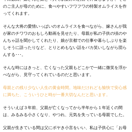
のご主人が母のために、食べやすいフワフワの特製オムライスを作
ってくれます。
そんな大将の愛情いっぱいのオムライスを食べながら、嫁さんが我
が家のチワワのおもしろ動画を見せたり、母親が私の子供の頃のや
んちゃ話を聞かしてくれたり、娘が京都での仕事や暮らしぶりを楽
しそうに語ったりなど、とりとめもない話をバカ笑いしながら団ら
んする･･･。
そんな時にはきっと、亡くなった父親もどこかで一緒に微笑を浮か
べながら、見守ってくれているのだと思います。
母親との残り少ない人生の黄金時間。地味だけれども愉快で安心感
に満ちた、こういうひと時が一番大切なんだと思います。
そういえば３年前、父親が亡くなってから半年から１年近くの間
は、みるみる小さくなり、やつれ、元気を失っている母親でした。
父親が生きている間は父にボヤき小言をいい、私は子供心に「お母