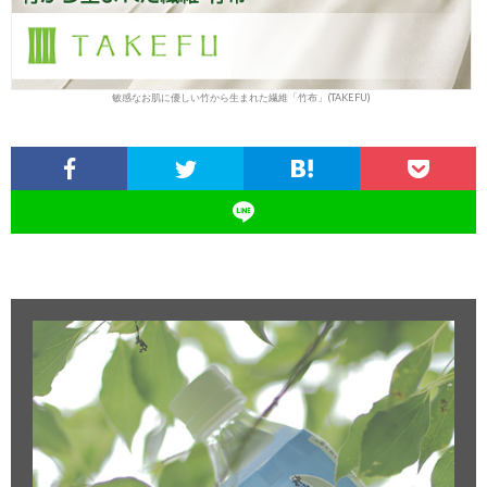
敏感なお肌に優しい竹から生まれた繊維「竹布」(TAKEFU)