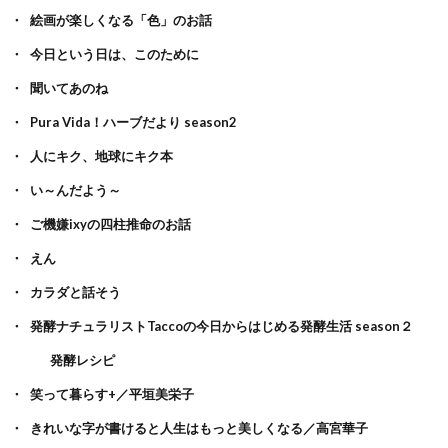
絵画が楽しくなる「色」のお話
今日という日は、このために
聞いてあのね
Pura Vida！ハーブだより season2
人にキク、地球にキク本
い～んだよう～
ご機嫌ixyの四柱推命のお話
えん
カラダと話そう
発酵ナチュラリストTaccoの今日からはじめる発酵生活 season２
発酵レシピ
笑って暮らす+／平垣美栄子
きれいな字が書けると人生はもっと美しくなる／高宮華子