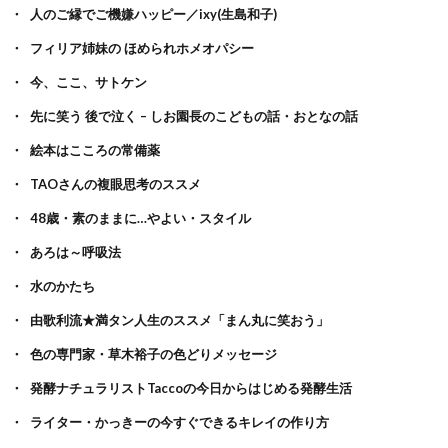
人のご縁でご機嫌ハッピー／ixy(生島和子)
フィリア姉妹の ほめられホメオパシー
今、ここ、サトケン
先に笑う 後で泣く – しお園長のこどもの話・おとなの話
絵本はこころの常備薬
TAOさんの複眼思考のススメ
48歳・素のままに…やよい・スタイル
あろは～呼吸法
水のかたち
由歌利流★満タン人生のススメ「まん丸に笑おう」
色の専門家・草木裕子の色どりメッセージ
発酵ナチュラリストTaccoの今日からはじめる発酵生活
ライター・かっきーの今すぐできるキレイの作り方