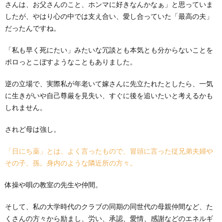
さんは、お父さんのこと、ホンマに好きなんかなぁ」と思っていま
したが、やはり心の中では支え合い、愛し合っていた「最高の夫」
だったんですね。
「私も早く死にたい」みたいな冗談とも本気とも分からないことを
ポロっとこぼすようなこともありました。
逆の立場で、実際私が年老いて嫁さんに先立たれたとしたら、一気
に生きがいや自己尊厳を見失い、すぐに後を追いたいと考えるかも
しれません。
されど母は強し。
「日にち薬」とは、よく言ったもので、冒頭に言った従兄弟夫婦や
その子、孫。身内のような隣近所の方々。
体操や唄の教室の先生や仲間。
そして、私の大学時代のクラブの同期の同世代の母親仲間など、た
くさんの方々から励まし、労い、承認、愛情、感謝などのエネルギ