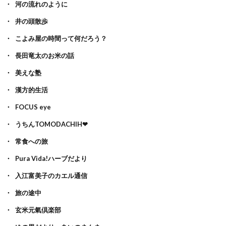
河の流れのように
井の頭散歩
こよみ屋の時間って何だろう？
長田竜太のお米の話
美えな塾
漢方的生活
FOCUS eye
うちんTOMODACHIH❤
常食への旅
Pura Vida!ハーブだより
入江富美子のカエル通信
旅の途中
玄米元氣倶楽部