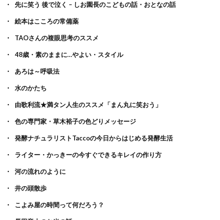
先に笑う 後で泣く – しお園長のこどもの話・おとなの話
絵本はこころの常備薬
TAOさんの複眼思考のススメ
48歳・素のままに…やよい・スタイル
あろは～呼吸法
水のかたち
由歌利流★満タン人生のススメ「まん丸に笑おう」
色の専門家・草木裕子の色どりメッセージ
発酵ナチュラリストTaccoの今日からはじめる発酵生活
ライター・かっきーの今すぐできるキレイの作り方
河の流れのように
井の頭散歩
こよみ屋の時間って何だろう？