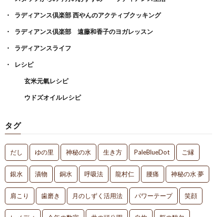
ラディアンス倶楽部 西やんのアクティブクッキング
ラディアンス倶楽部 遠藤和香子のヨガレッスン
ラディアンスライフ
レシピ
玄米元氣レシピ
ウドズオイルレシピ
タグ
だし
ゆの里
神秘の水
生き方
PaleBlueDot
ご縁
銀水
漬物
銅水
呼吸法
龍村仁
腰痛
神秘の水 夢
肩こり
歯磨き
月のしずく活用法
パワーテープ
笑顔