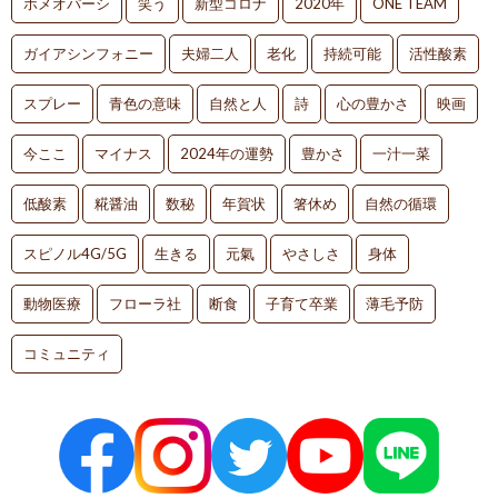
ホメオパーシ
笑う
新型コロナ
2020年
ONE TEAM
ガイアシンフォニー
夫婦二人
老化
持続可能
活性酸素
スプレー
青色の意味
自然と人
詩
心の豊かさ
映画
今ここ
マイナス
2024年の運勢
豊かさ
一汁一菜
低酸素
糀醤油
数秘
年賀状
箸休め
自然の循環
スピノル4G/5G
生きる
元氣
やさしさ
身体
動物医療
フローラ社
断食
子育て卒業
薄毛予防
コミュニティ