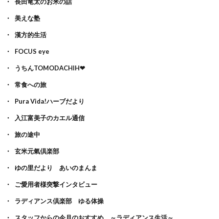
長田竜太のお米の話
美えな塾
漢方的生活
FOCUS eye
うちんTOMODACHIH❤
常食への旅
Pura Vida!ハーブだより
入江富美子のカエル通信
旅の途中
玄米元氣倶楽部
ゆの里だより あいのまんま
ご愛用者様突撃インタビュー
ラディアンス倶楽部 ゆる体操
スタッフからの今月のおすすめ ～ラディアンス生活～