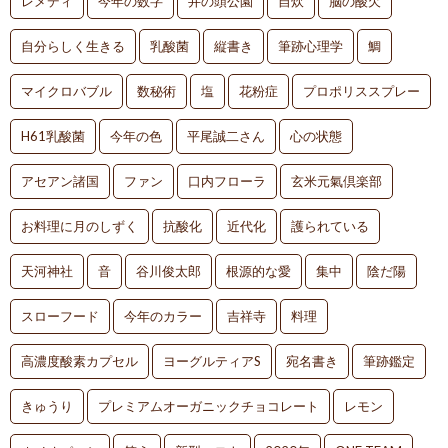
レメディ
今年の数字
井の頭公園
自炊
脳の酸欠
自分らしく生きる
乳酸菌
縦書き
筆跡心理学
鯛
マイクロバブル
数秘術
塩
花粉症
プロポリススプレー
H61乳酸菌
今年の色
平尾誠二さん
心の状態
アセアン諸国
ファン
口内フローラ
玄米元氣倶楽部
お料理に月のしずく
抗酸化
近代化
護られている
天河神社
音
谷川俊太郎
根源的な愛
集中
陰だ陽
スローフード
今年のカラー
吉祥寺
料理
高濃度酸素カプセル
ヨーグルティアS
宛名書き
筆跡鑑定
きゅうり
プレミアムオーガニックチョコレート
レモン