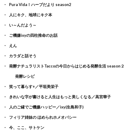
Pura Vida！ハーブだより season2
人にキク、地球にキク本
い～んだよう～
ご機嫌ixyの四柱推命のお話
えん
カラダと話そう
発酵ナチュラリストTaccoの今日からはじめる発酵生活 season２
発酵レシピ
笑って暮らす+／平垣美栄子
きれいな字が書けると人生はもっと美しくなる／高宮華子
人のご縁でご機嫌ハッピー／ixy(生島和子)
フィリア姉妹の ほめられホメオパシー
今、ここ、サトケン