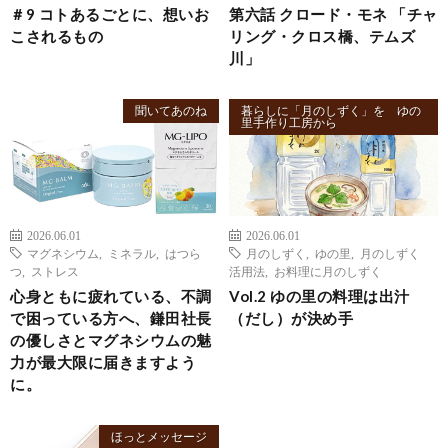
＃9 コトあるごとに、想いお
第六話 クロード・モネ 「チャ
こされるもの
リング・クロス橋、テムズ
川」
聞いてあのね
暮らしに「月のしずく」を ゆの
里手作り工房から
2026.06.01
2026.06.01
マグネシウム
,
ミネラル
,
はつら
月のしずく
,
ゆの里
,
月のしずく
つ
,
ストレス
活用法
,
お料理に月のしずく
心身ともに疲れている、不調
Vol.2 ゆの里の料理は出汁
で困っている方へ、鎌田社長
（だし）が決め手
の優しさとマグネシウムの魅
力が最大限に届きますよう
に。
ほっとメッセージ