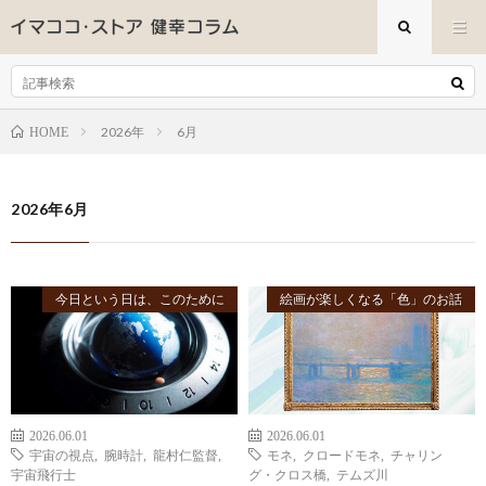
2026年
6月
HOME
2026年6月
今日という日は、このために
絵画が楽しくなる「色」のお話
2026.06.01
2026.06.01
宇宙の視点
,
腕時計
,
龍村仁監督
,
モネ
,
クロードモネ
,
チャリン
宇宙飛行士
グ・クロス橋
,
テムズ川