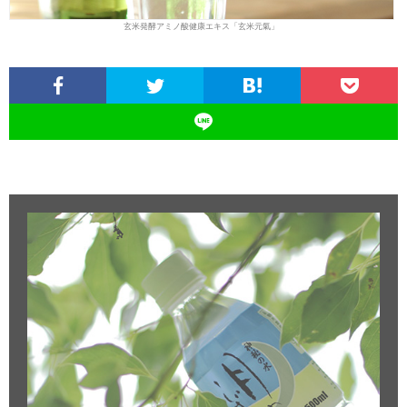
玄米発酵アミノ酸健康エキス「玄米元氣」