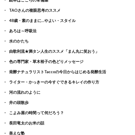
絵本はこころの常備薬
TAOさんの複眼思考のススメ
48歳・素のままに…やよい・スタイル
あろは～呼吸法
水のかたち
由歌利流★満タン人生のススメ「まん丸に笑おう」
色の専門家・草木裕子の色どりメッセージ
発酵ナチュラリストTaccoの今日からはじめる発酵生活
ライター・かっきーの今すぐできるキレイの作り方
河の流れのように
井の頭散歩
こよみ屋の時間って何だろう？
長田竜太のお米の話
美えな塾