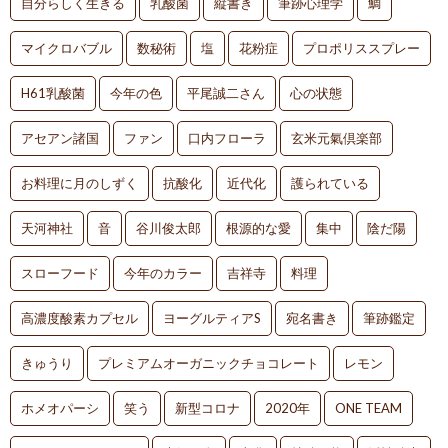
自分らしく生きる
乳酸菌
縦書き
筆跡心理学
鯛
マイクロバブル
数秘術
塩
花粉症
プロポリススプレー
H61乳酸菌
今年の色
平尾誠二さん
心の状態
アセアン諸国
ファン
口内フローラ
玄米元氣倶楽部
お料理に月のしずく
抗酸化
近代化
護られている
天河神社
音
谷川俊太郎
根源的な愛
集中
陰だ陽
スローフード
今年のカラー
吉祥寺
料理
高濃度酸素カプセル
ヨーグルティアS
宛名書き
筆跡鑑定
きゅうり
プレミアムオーガニックチョコレート
レモン
ホメオパーシ
笑う
新型コロナ
2020年
ONE TEAM