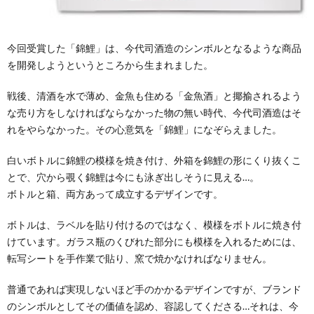
今回受賞した「錦鯉」は、今代司酒造のシンボルとなるような商品
を開発しようというところから生まれました。
戦後、清酒を水で薄め、金魚も住める「金魚酒」と揶揄されるよう
な売り方をしなければならなかった物の無い時代、今代司酒造はそ
れをやらなかった。その心意気を「錦鯉」になぞらえました。
白いボトルに錦鯉の模様を焼き付け、外箱を錦鯉の形にくり抜くこ
とで、穴から覗く錦鯉は今にも泳ぎ出しそうに見える…。
ボトルと箱、両方あって成立するデザインです。
ボトルは、ラベルを貼り付けるのではなく、模様をボトルに焼き付
けています。ガラス瓶のくびれた部分にも模様を入れるためには、
転写シートを手作業で貼り、窯で焼かなければなりません。
普通であれば実現しないほど手のかかるデザインですが、ブランド
のシンボルとしてその価値を認め、容認してくださる…それは、今