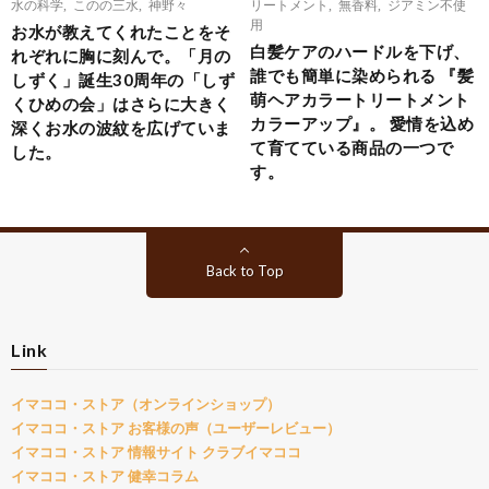
水の科学
,
このの三水
,
神野々
リートメント
,
無香料
,
ジアミン不使
用
お水が教えてくれたことをそ
白髪ケアのハードルを下げ、
れぞれに胸に刻んで。「月の
誰でも簡単に染められる 『髪
しずく」誕生30周年の「しず
萌ヘアカラートリートメント
くひめの会」はさらに大きく
カラーアップ』。 愛情を込め
深くお水の波紋を広げていま
て育てている商品の一つで
した。
す。
Back to Top
Link
イマココ・ストア（オンラインショップ）
イマココ・ストア お客様の声（ユーザーレビュー）
イマココ・ストア 情報サイト クラブイマココ
イマココ・ストア 健幸コラム