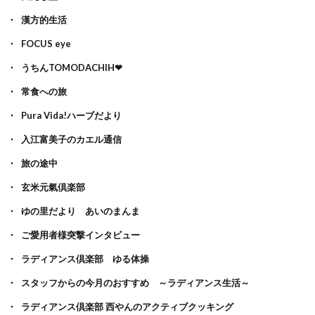
漢方的生活
FOCUS eye
うちんTOMODACHIH❤
常食への旅
Pura Vida!ハーブだより
入江富美子のカエル通信
旅の途中
玄米元氣倶楽部
ゆの里だより あいのまんま
ご愛用者様突撃インタビュー
ラディアンス倶楽部 ゆる体操
スタッフからの今月のおすすめ ～ラディアンス生活～
ラディアンス倶楽部 西やんのアクティブクッキング