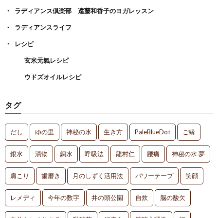
ラディアンス倶楽部 遠藤和香子のヨガレッスン
ラディアンスライフ
レシピ
玄米元氣レシピ
ウドズオイルレシピ
タグ
だし
ゆの里
神秘の水
生き方
PaleBlueDot
ご縁
銀水
漬物
銅水
呼吸法
龍村仁
腰痛
神秘の水 夢
肩こり
歯磨き
月のしずく活用法
パワーテープ
笑顔
レメディ
今年の数字
井の頭公園
自炊
脳の酸欠