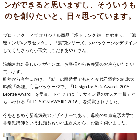
ンができると思いますし、そういうも
のを創りたいと、日々思っています。
プロ・アクティブ オリジナル商品「糀ドリンク 結」に始まり、「濃
密エンザ×プラセンタ」、「髪萌シリーズ」のパッケージをデザイン
してくださった小玉文（こだまあや）さん。
洗練された美しいデザインは、お客様からも称賛のお声をいただい
ています。
昨年から今年にかけ、「結」の醸造元でもある今代司酒造の純米大
吟醸「錦鯉」商品パッケージで、「Design for Asia Awards 2015
Bronze Award」を受賞、ドイツでは「デザイン界のオスカー賞」と
もいわれる「iF DESIGN AWARD 2016 」を受賞されました。
今をときめく新進気鋭のデザイナーであり、母校の東京造形大学で
非常勤講師というお顔ももつ小玉さんから、お話を伺いました。