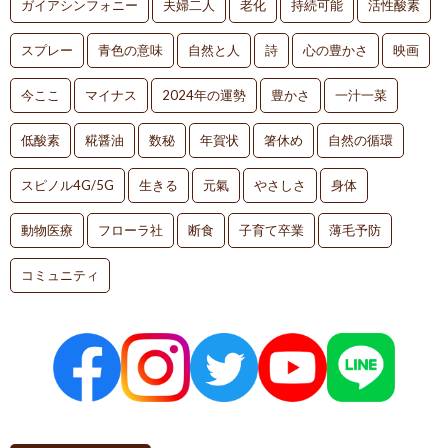
ガイアシンフォニー
夫婦二人
老化
持続可能
活性酸素
スプレー
青色の意味
自然と人
詩
心の豊かさ
映画
今ここ
マイナス
2024年の運勢
豊かさ
一汁一菜
低酸素
糀醤油
数秘
年賀状
箸休め
自然の循環
スピノル4G/5G
生きる
元氣
やさしさ
身体
動物医療
フローラ社
断食
子育て卒業
薄毛予防
コミュニティ