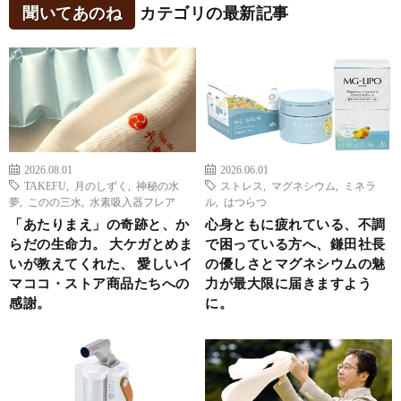
聞いてあのね
カテゴリの最新記事
2026.08.01
2026.06.01
TAKEFU
,
月のしずく
,
神秘の水
ストレス
,
マグネシウム
,
ミネラ
夢
,
このの三水
,
水素吸入器フレア
ル
,
はつらつ
「あたりまえ」の奇跡と、か
心身ともに疲れている、不調
らだの生命力。 大ケガとめま
で困っている方へ、鎌田社長
いが教えてくれた、 愛しいイ
の優しさとマグネシウムの魅
マココ・ストア商品たちへの
力が最大限に届きますよう
感謝。
に。