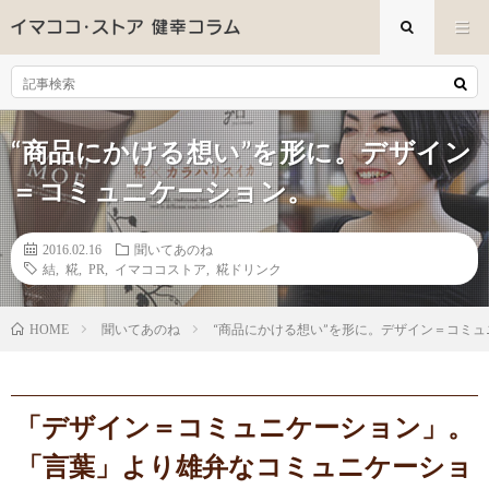
“商品にかける想い”を形に。デザイン
＝コミュニケーション。
2016.02.16
聞いてあのね
結
,
糀
,
PR
,
イマココストア
,
糀ドリンク
聞いてあのね
“商品にかける想い”を形に。デザイン＝コミ
HOME
「デザイン＝コミュニケーション」。
「言葉」より雄弁なコミュニケーショ