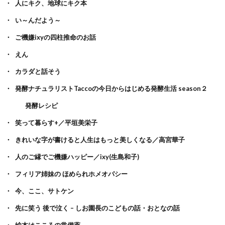
人にキク、地球にキク本
い～んだよう～
ご機嫌ixyの四柱推命のお話
えん
カラダと話そう
発酵ナチュラリストTaccoの今日からはじめる発酵生活 season２
発酵レシピ
笑って暮らす+／平垣美栄子
きれいな字が書けると人生はもっと美しくなる／高宮華子
人のご縁でご機嫌ハッピー／ixy(生島和子)
フィリア姉妹の ほめられホメオパシー
今、ここ、サトケン
先に笑う 後で泣く – しお園長のこどもの話・おとなの話