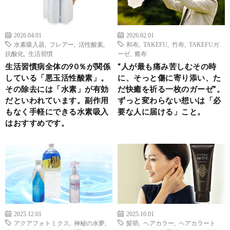
2026.04.01
2026.02.01
水素吸入器
,
フレアー
,
活性酸素
,
和布
,
TAKEFU
,
竹布
,
TAKEFUガ
抗酸化
,
生活習慣
ーゼ
,
癒布
生活習慣病全体の90％が関係
“人が最も痛み苦しむその時
している「悪玉活性酸素」。
に、そっと傷に寄り添い、た
その除去には「水素」が有効
だ快癒を祈る一枚のガーゼ”。
だといわれています。副作用
ずっと変わらない想いは「必
もなく手軽にできる水素吸入
要な人に届ける」こと。
はおすすめです。
2025.12.01
2025.10.01
アクアフォトミクス
,
神秘の水夢
,
髪萌
,
ヘアカラー
,
ヘアカラート