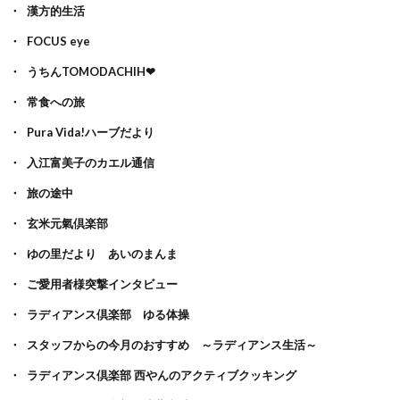
漢方的生活
FOCUS eye
うちんTOMODACHIH❤
常食への旅
Pura Vida!ハーブだより
入江富美子のカエル通信
旅の途中
玄米元氣倶楽部
ゆの里だより あいのまんま
ご愛用者様突撃インタビュー
ラディアンス倶楽部 ゆる体操
スタッフからの今月のおすすめ ～ラディアンス生活～
ラディアンス倶楽部 西やんのアクティブクッキング