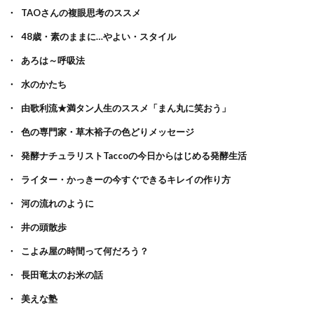
TAOさんの複眼思考のススメ
48歳・素のままに…やよい・スタイル
あろは～呼吸法
水のかたち
由歌利流★満タン人生のススメ「まん丸に笑おう」
色の専門家・草木裕子の色どりメッセージ
発酵ナチュラリストTaccoの今日からはじめる発酵生活
ライター・かっきーの今すぐできるキレイの作り方
河の流れのように
井の頭散歩
こよみ屋の時間って何だろう？
長田竜太のお米の話
美えな塾