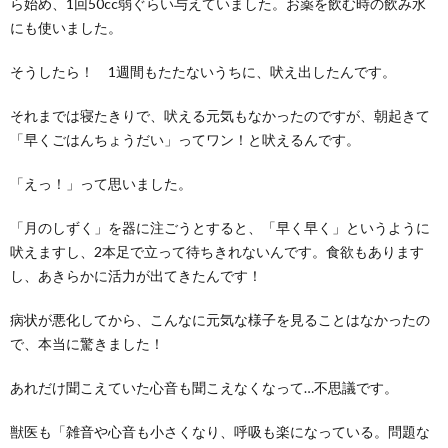
ら始め、1回50cc弱ぐらい与えていました。お薬を飲む時の飲み水
にも使いました。
そうしたら！ 1週間もたたないうちに、吠え出したんです。
それまでは寝たきりで、吠える元気もなかったのですが、朝起きて
「早くごはんちょうだい」ってワン！と吠えるんです。
「えっ！」って思いました。
「月のしずく」を器に注ごうとすると、「早く早く」というように
吠えますし、2本足で立って待ちきれないんです。食欲もあります
し、あきらかに活力が出てきたんです！
病状が悪化してから、こんなに元気な様子を見ることはなかったの
で、本当に驚きました！
あれだけ聞こえていた心音も聞こえなくなって…不思議です。
獣医も「雑音や心音も小さくなり、呼吸も楽になっている。問題な