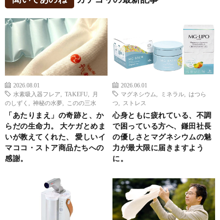
2026.08.01
2026.06.01
水素吸入器フレア
,
TAKEFU
,
月
マグネシウム
,
ミネラル
,
はつら
のしずく
,
神秘の水夢
,
このの三水
つ
,
ストレス
「あたりまえ」の奇跡と、か
心身ともに疲れている、不調
らだの生命力。 大ケガとめま
で困っている方へ、鎌田社長
いが教えてくれた、 愛しいイ
の優しさとマグネシウムの魅
マココ・ストア商品たちへの
力が最大限に届きますよう
感謝。
に。