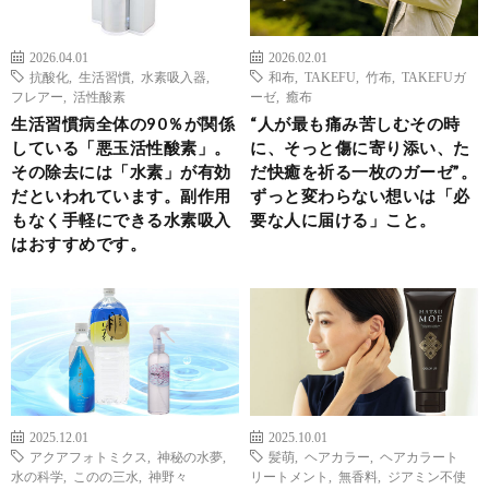
2026.04.01
2026.02.01
抗酸化
,
生活習慣
,
水素吸入器
,
和布
,
TAKEFU
,
竹布
,
TAKEFUガ
フレアー
,
活性酸素
ーゼ
,
癒布
生活習慣病全体の90％が関係
“人が最も痛み苦しむその時
している「悪玉活性酸素」。
に、そっと傷に寄り添い、た
その除去には「水素」が有効
だ快癒を祈る一枚のガーゼ”。
だといわれています。副作用
ずっと変わらない想いは「必
もなく手軽にできる水素吸入
要な人に届ける」こと。
はおすすめです。
2025.12.01
2025.10.01
アクアフォトミクス
,
神秘の水夢
,
髪萌
,
ヘアカラー
,
ヘアカラート
水の科学
,
このの三水
,
神野々
リートメント
,
無香料
,
ジアミン不使