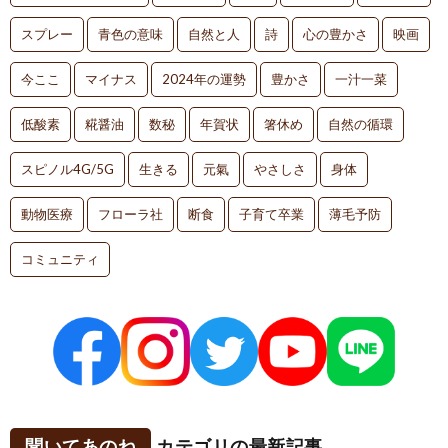
スプレー
青色の意味
自然と人
詩
心の豊かさ
映画
今ここ
マイナス
2024年の運勢
豊かさ
一汁一菜
低酸素
糀醤油
数秘
年賀状
箸休め
自然の循環
スピノル4G/5G
生きる
元氣
やさしさ
身体
動物医療
フローラ社
断食
子育て卒業
薄毛予防
コミュニティ
聞いてあのね
カテゴリの最新記事