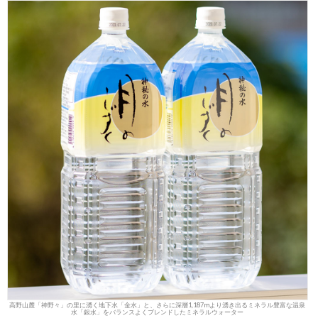
高野山麓「神野々」の里に湧く地下水「金水」と、さらに深層1,187mより湧き出るミネラル豊富な温泉
水「銀水」をバランスよくブレンドしたミネラルウォーター