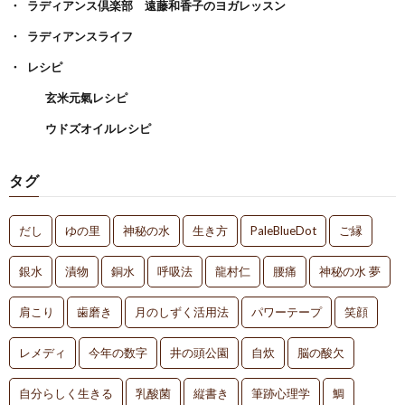
ラディアンス倶楽部 遠藤和香子のヨガレッスン
ラディアンスライフ
レシピ
玄米元氣レシピ
ウドズオイルレシピ
タグ
だし
ゆの里
神秘の水
生き方
PaleBlueDot
ご縁
銀水
漬物
銅水
呼吸法
龍村仁
腰痛
神秘の水 夢
肩こり
歯磨き
月のしずく活用法
パワーテープ
笑顔
レメディ
今年の数字
井の頭公園
自炊
脳の酸欠
自分らしく生きる
乳酸菌
縦書き
筆跡心理学
鯛