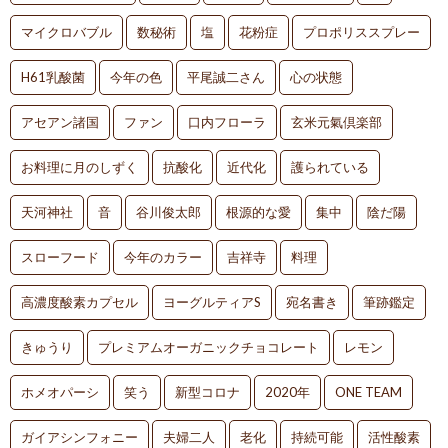
マイクロバブル
数秘術
塩
花粉症
プロポリススプレー
H61乳酸菌
今年の色
平尾誠二さん
心の状態
アセアン諸国
ファン
口内フローラ
玄米元氣倶楽部
お料理に月のしずく
抗酸化
近代化
護られている
天河神社
音
谷川俊太郎
根源的な愛
集中
陰だ陽
スローフード
今年のカラー
吉祥寺
料理
高濃度酸素カプセル
ヨーグルティアS
宛名書き
筆跡鑑定
きゅうり
プレミアムオーガニックチョコレート
レモン
ホメオパーシ
笑う
新型コロナ
2020年
ONE TEAM
ガイアシンフォニー
夫婦二人
老化
持続可能
活性酸素