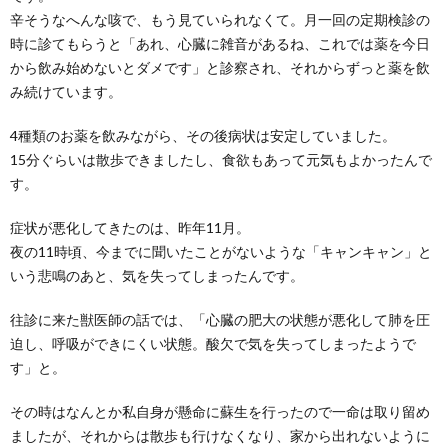
辛そうなへんな咳で、もう見ていられなくて。月一回の定期検診の
時に診てもらうと「あれ、心臓に雑音があるね、これでは薬を今日
から飲み始めないとダメです」と診察され、それからずっと薬を飲
み続けています。
4種類のお薬を飲みながら、その後病状は安定していました。
15分ぐらいは散歩できましたし、食欲もあって元気もよかったんで
す。
症状が悪化してきたのは、昨年11月。
夜の11時頃、今までに聞いたことがないような「キャンキャン」と
いう悲鳴のあと、気を失ってしまったんです。
往診に来た獣医師の話では、「心臓の肥大の状態が悪化して肺を圧
迫し、呼吸ができにくい状態。酸欠で気を失ってしまったようで
す」と。
その時はなんとか私自身が懸命に蘇生を行ったので一命は取り留め
ましたが、それからは散歩も行けなくなり、家から出れないように