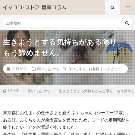
生きようとする気持ちがある限り、
もう諦めません。
2015.09.01
聞いてあのね
月のしずく
,
お客様インタビュー
聞いてあのね
生きようとする気持ちがある限り、もう諦めま
HOME
東京都にお住まいの金子さまと愛犬 ふくちゃん（シーズー12歳）。
ある日、ふくちゃんが余命宣告を受けたため、フードの定期宅配を
終了したい、とのお電話がありました。
その時、「ゆの里」重岡会長の「「月のしずく」に浸かると呼吸が