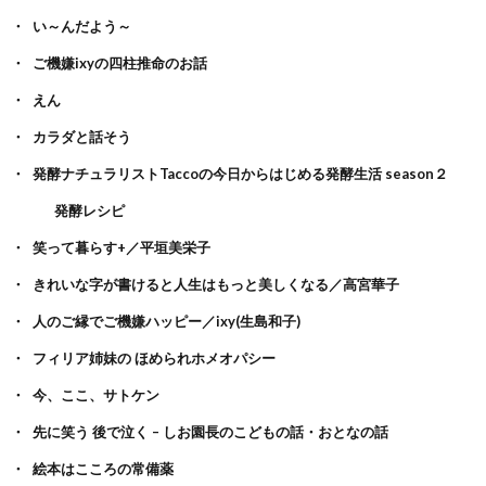
い～んだよう～
ご機嫌ixyの四柱推命のお話
えん
カラダと話そう
発酵ナチュラリストTaccoの今日からはじめる発酵生活 season２
発酵レシピ
笑って暮らす+／平垣美栄子
きれいな字が書けると人生はもっと美しくなる／高宮華子
人のご縁でご機嫌ハッピー／ixy(生島和子)
フィリア姉妹の ほめられホメオパシー
今、ここ、サトケン
先に笑う 後で泣く – しお園長のこどもの話・おとなの話
絵本はこころの常備薬