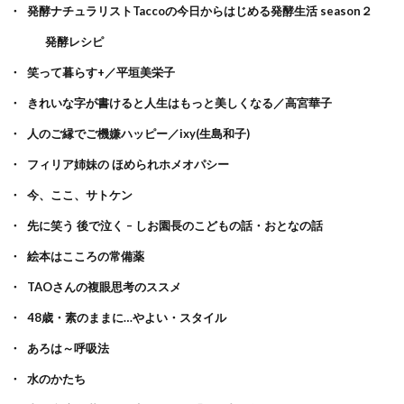
発酵ナチュラリストTaccoの今日からはじめる発酵生活 season２
発酵レシピ
笑って暮らす+／平垣美栄子
きれいな字が書けると人生はもっと美しくなる／高宮華子
人のご縁でご機嫌ハッピー／ixy(生島和子)
フィリア姉妹の ほめられホメオパシー
今、ここ、サトケン
先に笑う 後で泣く – しお園長のこどもの話・おとなの話
絵本はこころの常備薬
TAOさんの複眼思考のススメ
48歳・素のままに…やよい・スタイル
あろは～呼吸法
水のかたち