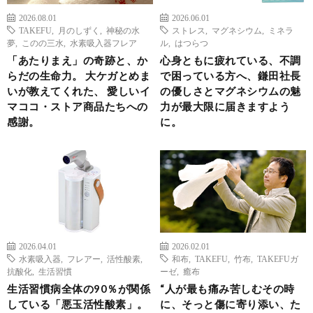
2026.08.01
2026.06.01
TAKEFU
,
月のしずく
,
神秘の水
ストレス
,
マグネシウム
,
ミネラ
夢
,
このの三水
,
水素吸入器フレア
ル
,
はつらつ
「あたりまえ」の奇跡と、か
心身ともに疲れている、不調
らだの生命力。 大ケガとめま
で困っている方へ、鎌田社長
いが教えてくれた、 愛しいイ
の優しさとマグネシウムの魅
マココ・ストア商品たちへの
力が最大限に届きますよう
感謝。
に。
2026.04.01
2026.02.01
水素吸入器
,
フレアー
,
活性酸素
,
和布
,
TAKEFU
,
竹布
,
TAKEFUガ
抗酸化
,
生活習慣
ーゼ
,
癒布
生活習慣病全体の90％が関係
“人が最も痛み苦しむその時
している「悪玉活性酸素」。
に、そっと傷に寄り添い、た