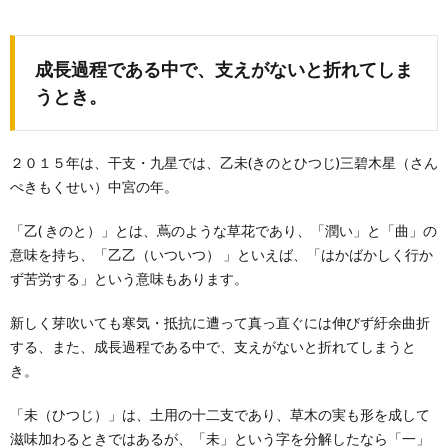
成長過程である中で、支えがないと折れてしま
うとき。
２０１５年は、干支・九星では、乙未(きのとひつじ)三碧木星（さん
ぺきもくせい）中宮の年。
「乙( きのと）」とは、蔦のような草花であり、「潤い」と「曲」の
意味を持ち、「乙乙（いついつ） 」といえば、「はかばかしく行か
ず苦労する」という意味もあります。
新しく芽吹いても寒気・抵抗に遭って真っ直ぐには伸びず紆余曲折
する、また、成長過程である中で、支えがないと折れてしまうと
き。
「未（ひつじ）」は、土用の十二支であり、草木の実も形を成して
滋味加わるときではあるが、「未」という字を分解したなら「一」