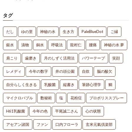
タグ
だし
ゆの里
神秘の水
生き方
PaleBlueDot
ご縁
銀水
漬物
銅水
呼吸法
龍村仁
腰痛
神秘の水 夢
肩こり
歯磨き
月のしずく活用法
パワーテープ
笑顔
レメディ
今年の数字
井の頭公園
自炊
脳の酸欠
自分らしく生きる
乳酸菌
縦書き
筆跡心理学
鯛
マイクロバブル
数秘術
塩
花粉症
プロポリススプレー
H61乳酸菌
今年の色
平尾誠二さん
心の状態
アセアン諸国
ファン
口内フローラ
玄米元氣倶楽部