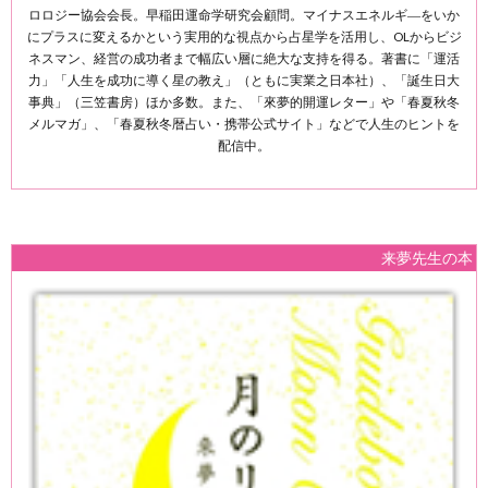
ロロジー協会会長。早稲田運命学研究会顧問。マイナスエネルギ―をいか
にプラスに変えるかという実用的な視点から占星学を活用し、OLからビジ
ネスマン、経営の成功者まで幅広い層に絶大な支持を得る。著書に「運活
力」「人生を成功に導く星の教え」（ともに実業之日本社）、「誕生日大
事典」（三笠書房）ほか多数。また、「來夢的開運レター」や「春夏秋冬
メルマガ」、「春夏秋冬暦占い・携帯公式サイト」などで人生のヒントを
配信中。
来夢先生の本