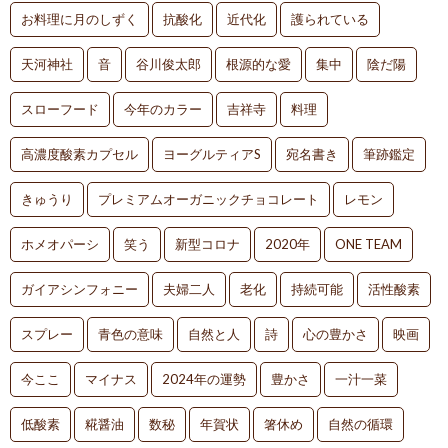
お料理に月のしずく
抗酸化
近代化
護られている
天河神社
音
谷川俊太郎
根源的な愛
集中
陰だ陽
スローフード
今年のカラー
吉祥寺
料理
高濃度酸素カプセル
ヨーグルティアS
宛名書き
筆跡鑑定
きゅうり
プレミアムオーガニックチョコレート
レモン
ホメオパーシ
笑う
新型コロナ
2020年
ONE TEAM
ガイアシンフォニー
夫婦二人
老化
持続可能
活性酸素
スプレー
青色の意味
自然と人
詩
心の豊かさ
映画
今ここ
マイナス
2024年の運勢
豊かさ
一汁一菜
低酸素
糀醤油
数秘
年賀状
箸休め
自然の循環