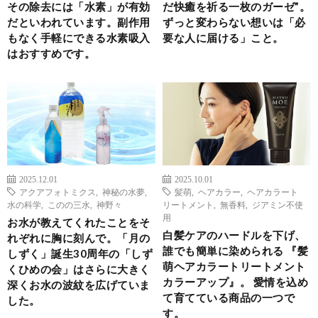
その除去には「水素」が有効
だ快癒を祈る一枚のガーゼ”。
だといわれています。副作用
ずっと変わらない想いは「必
もなく手軽にできる水素吸入
要な人に届ける」こと。
はおすすめです。
2025.12.01
2025.10.01
アクアフォトミクス
,
神秘の水夢
,
髪萌
,
ヘアカラー
,
ヘアカラート
水の科学
,
このの三水
,
神野々
リートメント
,
無香料
,
ジアミン不使
用
お水が教えてくれたことをそ
白髪ケアのハードルを下げ、
れぞれに胸に刻んで。「月の
誰でも簡単に染められる 『髪
しずく」誕生30周年の「しず
萌ヘアカラートリートメント
くひめの会」はさらに大きく
カラーアップ』。 愛情を込め
深くお水の波紋を広げていま
て育てている商品の一つで
した。
す。