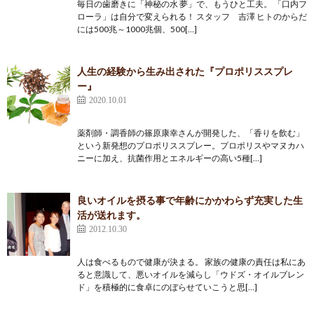
毎日の歯磨きに「神秘の水 夢」で、もうひと工夫。 「口内フ
ローラ」は自分で変えられる！ スタッフ 吉澤 ヒトのからだ
には500兆～1000兆個、500[…]
人生の経験から生み出された『プロポリススプレ
ー』
2020.10.01
薬剤師・調香師の篠原康幸さんが開発した、「香りを飲む」
という新発想のプロポリススプレー。プロポリスやマヌカハ
ニーに加え、抗菌作用とエネルギーの高い5種[…]
良いオイルを摂る事で年齢にかかわらず充実した生
活が送れます。
2012.10.30
人は食べるもので健康が決まる。 家族の健康の責任は私にあ
ると意識して、悪いオイルを減らし「ウドズ・オイルブレン
ド」を積極的に食卓にのぼらせていこうと思[…]