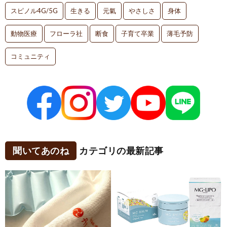
スピノル4G/5G
生きる
元氣
やさしさ
身体
動物医療
フローラ社
断食
子育て卒業
薄毛予防
コミュニティ
聞いてあのね
カテゴリの最新記事