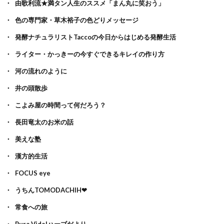
由歌利流★満タン人生のススメ「まん丸に笑おう」
色の専門家・草木裕子の色どりメッセージ
発酵ナチュラリストTaccoの今日からはじめる発酵生活
ライター・かっきーの今すぐできるキレイの作り方
河の流れのように
井の頭散歩
こよみ屋の時間って何だろう？
長田竜太のお米の話
美えな塾
漢方的生活
FOCUS eye
うちんTOMODACHIH❤
常食への旅