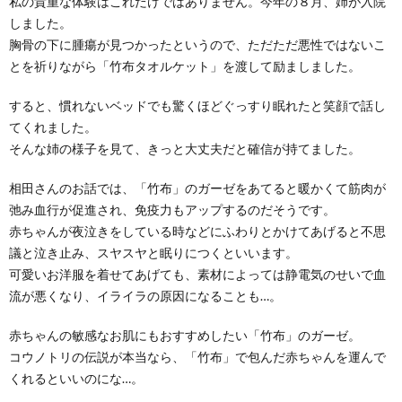
私の貴重な体験はこれだけではありません。今年の８月、姉が入院
しました。
胸骨の下に腫瘍が見つかったというので、ただただ悪性ではないこ
とを祈りながら「竹布タオルケット」を渡して励ましました。
すると、慣れないベッドでも驚くほどぐっすり眠れたと笑顔で話し
てくれました。
そんな姉の様子を見て、きっと大丈夫だと確信が持てました。
相田さんのお話では、「竹布」のガーゼをあてると暖かくて筋肉が
弛み血行が促進され、免疫力もアップするのだそうです。
赤ちゃんが夜泣きをしている時などにふわりとかけてあげると不思
議と泣き止み、スヤスヤと眠りにつくといいます。
可愛いお洋服を着せてあげても、素材によっては静電気のせいで血
流が悪くなり、イライラの原因になることも…。
赤ちゃんの敏感なお肌にもおすすめしたい「竹布」のガーゼ。
コウノトリの伝説が本当なら、「竹布」で包んだ赤ちゃんを運んで
くれるといいのにな…。