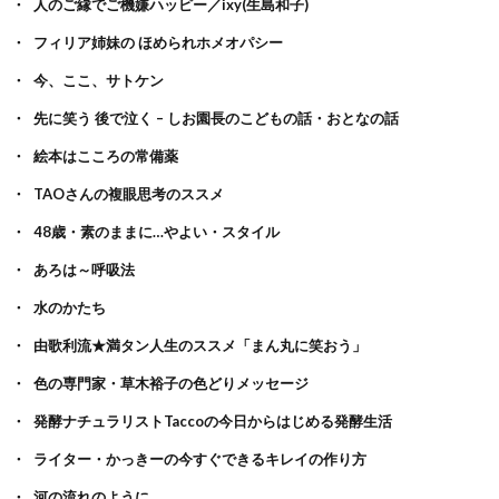
人のご縁でご機嫌ハッピー／ixy(生島和子)
フィリア姉妹の ほめられホメオパシー
今、ここ、サトケン
先に笑う 後で泣く – しお園長のこどもの話・おとなの話
絵本はこころの常備薬
TAOさんの複眼思考のススメ
48歳・素のままに…やよい・スタイル
あろは～呼吸法
水のかたち
由歌利流★満タン人生のススメ「まん丸に笑おう」
色の専門家・草木裕子の色どりメッセージ
発酵ナチュラリストTaccoの今日からはじめる発酵生活
ライター・かっきーの今すぐできるキレイの作り方
河の流れのように