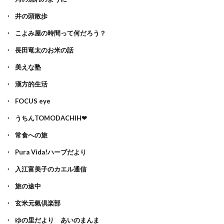
井の頭散歩
こよみ屋の時間って何だろう？
長田竜太のお米の話
美えな塾
漢方的生活
FOCUS eye
うちんTOMODACHIH❤
常食への旅
Pura Vida!ハーブだより
入江富美子のカエル通信
旅の途中
玄米元氣倶楽部
ゆの里だより あいのまんま