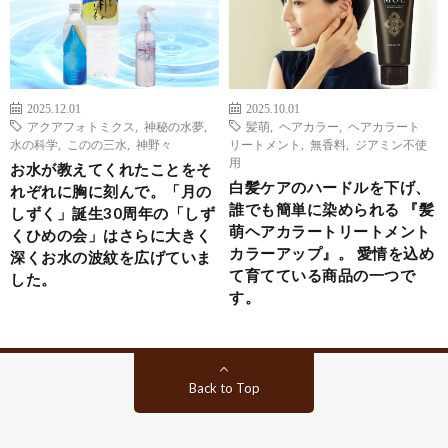
2025.12.01
2025.10.01
アクアフォトミクス
,
神秘の水夢
,
髪萌
,
ヘアカラー
,
ヘアカラート
水の科学
,
このの三水
,
神野々
リートメント
,
無香料
,
ジアミン不使
用
お水が教えてくれたことをそ
白髪ケアのハードルを下げ、
れぞれに胸に刻んで。「月の
誰でも簡単に染められる 『髪
しずく」誕生30周年の「しず
萌ヘアカラートリートメント
くひめの会」はさらに大きく
カラーアップ』。 愛情を込め
深くお水の波紋を広げていま
て育てている商品の一つで
した。
す。
Back to Top