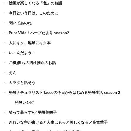
絵画が楽しくなる「色」のお話
今日という日は、このために
聞いてあのね
Pura Vida！ハーブだより season2
人にキク、地球にキク本
い～んだよう～
ご機嫌ixyの四柱推命のお話
えん
カラダと話そう
発酵ナチュラリストTaccoの今日からはじめる発酵生活 season２
発酵レシピ
笑って暮らす+／平垣美栄子
きれいな字が書けると人生はもっと美しくなる／高宮華子