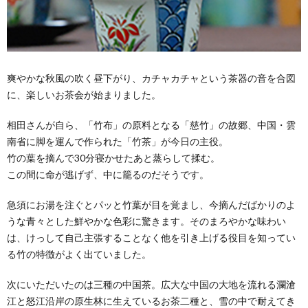
爽やかな秋風の吹く昼下がり、カチャカチャという茶器の音を合図
に、楽しいお茶会が始まりました。
相田さんが自ら、「竹布」の原料となる「慈竹」の故郷、中国・雲
南省に脚を運んで作られた「竹茶」が今日の主役。
竹の葉を摘んで30分寝かせたあと蒸らして揉む。
この間に命が逃げず、中に籠るのだそうです。
急須にお湯を注ぐとパッと竹葉が目を覚まし、今摘んだばかりのよ
うな青々とした鮮やかな色彩に驚きます。そのまろやかな味わい
は、けっして自己主張することなく他を引き上げる役目を知ってい
る竹の特徴がよく出ていました。
次にいただいたのは三種の中国茶。広大な中国の大地を流れる瀾滄
江と怒江沿岸の原生林に生えているお茶二種と、雪の中で耐えてき