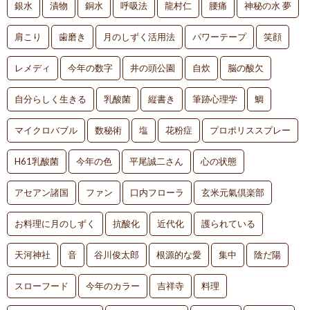
銀水
漬物
銅水
呼吸法
龍村仁
腰痛
神秘の水 夢
肩こり
歯磨き
月のしずく活用法
パワーテープ
笑顔
レメディ
今年の数字
井の頭公園
自炊
脳の酸欠
自分らしく生きる
乳酸菌
縦書き
筆跡心理学
鯛
マイクロバブル
数秘術
塩
花粉症
プロポリススプレー
H61乳酸菌
今年の色
平尾誠二さん
心の状態
アセアン諸国
ファン
口内フローラ
玄米元氣倶楽部
お料理に月のしずく
抗酸化
近代化
護られている
天河神社
音
谷川俊太郎
根源的な愛
集中
陰だ陽
スローフード
今年のカラー
吉祥寺
料理