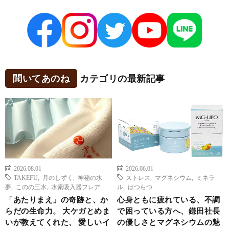
聞いてあのね
カテゴリの最新記事
2026.08.01
2026.06.01
TAKEFU
,
月のしずく
,
神秘の水
ストレス
,
マグネシウム
,
ミネラ
夢
,
このの三水
,
水素吸入器フレア
ル
,
はつらつ
「あたりまえ」の奇跡と、か
心身ともに疲れている、不調
らだの生命力。 大ケガとめま
で困っている方へ、鎌田社長
いが教えてくれた、 愛しいイ
の優しさとマグネシウムの魅