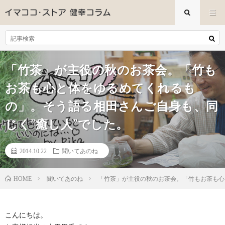
「竹茶」が主役の秋のお茶会。「竹も
お茶も心と体をゆるめてくれるも
の」。そう語る相田さんご自身も、同
じく”癒し人”でした。
2014.10.22
聞いてあのね
聞いてあのね
「竹茶」が主役の秋のお茶会。「竹もお茶も心
HOME
こんにちは。