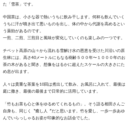
た「雪茶」です。
中国茶は、小さな器で熱いうちに飲み干します。何杯も飲んでいく
うちに汗が噴き出て悪いものを出し、体の中から代謝を高めるとい
う薬効があるのです。
一煎、二煎、三煎目と風味が変化していくのも楽しみの一つです。
チベット高原の山々から流れる雪解け水の恩恵を受けた川沿いの原
生林には、高さ40メートルにもなる樹齢５００年〜１０００年のお
茶の木があると聞き、想像をはるかに超えたスケールの大きさにた
め息が出ます。
人々は貴重な茶葉を10回は煮出して飲み、お風呂に入れて、最後は
庭に撒き、最後の最後まで日常的に活用しています。
「竹もお茶も心と体をゆるめてくれるもの」。そう語る相田さんご
自身も、同じく〝癒し人〞だと思います。竹を愛し、一歩一歩あゆ
んでいらっしゃるお姿が印象的なお話会でした。