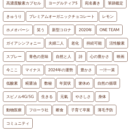
高濃度酸素カプセル
ヨーグルティアS
宛名書き
筆跡鑑定
きゅうり
プレミアムオーガニックチョコレート
レモン
ホメオパーシ
笑う
新型コロナ
2020年
ONE TEAM
ガイアシンフォニー
夫婦二人
老化
持続可能
活性酸素
スプレー
青色の意味
自然と人
詩
心の豊かさ
映画
今ここ
マイナス
2024年の運勢
豊かさ
一汁一菜
低酸素
糀醤油
数秘
年賀状
箸休め
自然の循環
スピノル4G/5G
生きる
元氣
やさしさ
身体
動物医療
フローラ社
断食
子育て卒業
薄毛予防
コミュニティ