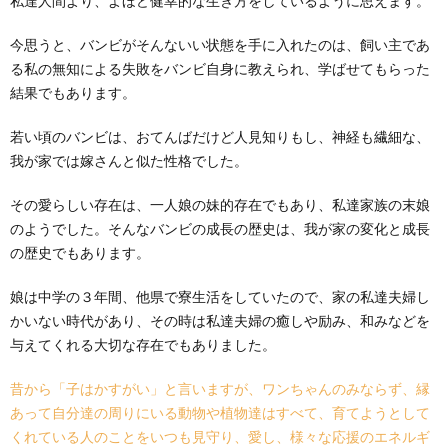
私達人間より、よほど健幸的な生き方をしているように思えます。
今思うと、バンビがそんないい状態を手に入れたのは、飼い主であ
る私の無知による失敗をバンビ自身に教えられ、学ばせてもらった
結果でもあります。
若い頃のバンビは、おてんばだけど人見知りもし、神経も繊細な、
我が家では嫁さんと似た性格でした。
その愛らしい存在は、一人娘の妹的存在でもあり、私達家族の末娘
のようでした。そんなバンビの成長の歴史は、我が家の変化と成長
の歴史でもあります。
娘は中学の３年間、他県で寮生活をしていたので、家の私達夫婦し
かいない時代があり、その時は私達夫婦の癒しや励み、和みなどを
与えてくれる大切な存在でもありました。
昔から「子はかすがい」と言いますが、ワンちゃんのみならず、縁
あって自分達の周りにいる動物や植物達はすべて、育てようとして
くれている人のことをいつも見守り、愛し、様々な応援のエネルギ