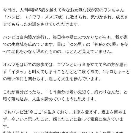
今日は、人間年齢85歳を越えて今なお元気な我が家のワンちゃん
「バンビ」（チワワ・メス17歳）に教えられ、気づかされ、成長さ
せてもらったお話をさせていただきます。
バンビは白内障が進行し、毎日柱や壁にぶつかりながらも、我が家
での生息域を広めています。目は「ゆの里」の『神秘の水 夢』を使
って老化をかなり遅めたものの、ほとんど見えていません。
オムツをはいての散歩では、ゴツンという音を立てて私の方が思わ
ず「イタッ」と叫んでしまうことなどどこ吹く風で、1キロちょっと
の軽い体にも関わらず、逞しく犬生を歩んでいます。
これが自分だったら、「もう自分は老い先短く、終わりなんだ」と
暗く落ち込み、人生を諦めていくように思えます。
でもバンビは”今ここ”を生きており、未来を憂えず、過去を悔やま
ず、今いいと思ったこと、感じたことに従って素直に生きていま
す。