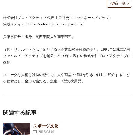
投稿一覧
株式会社プロ・アクティブ 代表 山口哲史（ニックネーム／ガッツ）
掲載メディア：
https://column.ima-coco.jp/media/
兵庫県伊丹市出身。関西学院大学商学部卒。
（株）リクルートをはじめとする大企業勤務を経験のあと、1991年に株式会社
ファイルド・アクティブを創業、2000年に現在の株式会社プロ・アクティブに
改称。
ユニークな人柄と独特の感性で、人や商品・情報を引きつけ世に紹介すること
を使命とし、全力で当たる、魚座・B型の快男児。
関連する記事
スポーツ文化
2016.08.01