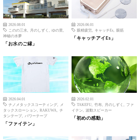
2026.08.01
2026.06.01
このの三水
,
月のしずく
,
ゆの里
,
眼精疲労
,
キャッチEs
,
眼筋
神秘の水夢
「キャッチアイEs」
「お水のご縁」
2026.04.01
2026.02.01
ナノメタックスコーティング
,
メ
TAKEFU
,
竹布
,
月のしずく
,
ファ
タックスローション
,
RAKUWA
,
チ
イテン
,
波動スピーカー
タンテープ
,
パワーテープ
「初めの感動」
「ファイテン」