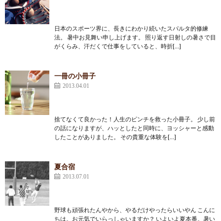
日本のスポーツ界に、長きにわかり続いたスパルタ的修練
法。 暑中お見舞い申し上げます。 照り返す日射しの暑さで目
がくらみ、汗だくで仕事をしていると、時折[…]
一冊の小冊子
2013.04.01
捨てなくて良かった！人生のピンチを救った小冊子。 少し前
の話になりますが、ハッとしたと同時に、ヨッシャーと感動
したことがありました。 その貴重な体験を[…]
夏合宿
2013.07.01
野球も頑張れたんやから、やるだけやったらいいやん こんに
ちは。お元気でいらっしゃいますか？ いよいよ夏本番。暑い