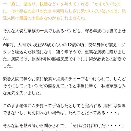
ー（癒し、温もり、快活など）を与えてくれる、”かすがい”なの
に、その存在のありがたさや素晴らしさに気づいていないのは、私
達人間の感度の未熟さなのかもしれませんね。
そんな大切な家族の一員でもあるバンビも、寄る年波には勝てませ
ん。
6年前、人間でいえば65歳くらいの12歳の頃、突然身体が震え、グ
タッと寝込んだ状態になり、凄く辛そうで、重篤な病状に陥りまし
た。病院では、原因不明の臓器疾患ですぐに手術が必要との診断で
した。
緊急入院で鼻やお腹に酸素や点滴のチューブをつけられて、しんど
そうにしているバンビの姿を見ていると本当に辛く、私達家族もみ
な元気を失いました。
このまま老体にムチ打って手術したとしても完治する可能性は保障
できないし、耐え切れない場合は、死ぬことだってある・・・。
そんな話を獣医師から聞かされて、「それだけは避けたい・・・」