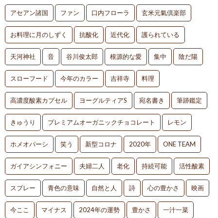
アセアン諸国
ファン
口内フローラ
玄米元氣倶楽部
お料理に月のしずく
抗酸化
近代化
護られている
天河神社
音
谷川俊太郎
根源的な愛
集中
陰だ陽
スローフード
今年のカラー
吉祥寺
料理
高濃度酸素カプセル
ヨーグルティアS
宛名書き
筆跡鑑定
きゅうり
プレミアムオーガニックチョコレート
レモン
ホメオパーシ
笑う
新型コロナ
2020年
ONE TEAM
ガイアシンフォニー
夫婦二人
老化
持続可能
活性酸素
スプレー
青色の意味
自然と人
詩
心の豊かさ
映画
今ここ
マイナス
2024年の運勢
豊かさ
一汁一菜