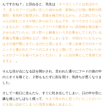
んですかね？」と訊ねると、先生は
「オーガニックとは名ばかり
で、多くのフードは使い古した油やお肉・穀物などが強い香料や防
腐剤・着色料で処理され、原価を極力抑えながら、人工的にワンち
ゃんが好むニオイや味に作られているんです。すべてがそうとは言
いませんが、人間のジャンクフードの数倍きつい添加物を毎日食べ
させられていたら、日々黙々と解毒という大仕事をしてくれている
肝臓も腎臓も悲鳴を上げ、壊れてしまいます。今回のバンビちゃん
はその瀬戸際にきているのだと思います。一度ご自身でそのオーガ
ニックと書かれたフードのニオイをよく嗅いで、かけらでもいいか
らそのフードを食べてみてください。きっと自分事として実感でき
ますよ」
。
そんな目が点になる話を聞かされ、言われた通りにフードの袋の中
のニオイを嗅ぐと、２秒ももたずに顔を背け、気持ちが悪くなりま
した。
そして一粒口に含んだら、すぐに吐き出してしまい、口の中や舌に
嫌な感じがしばらく残って、
今まで良かれと思っていたことがバン
ビを追い詰めてしまった現実を噛みしめました。