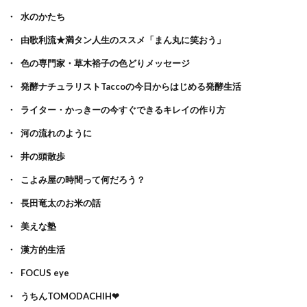
水のかたち
由歌利流★満タン人生のススメ「まん丸に笑おう」
色の専門家・草木裕子の色どりメッセージ
発酵ナチュラリストTaccoの今日からはじめる発酵生活
ライター・かっきーの今すぐできるキレイの作り方
河の流れのように
井の頭散歩
こよみ屋の時間って何だろう？
長田竜太のお米の話
美えな塾
漢方的生活
FOCUS eye
うちんTOMODACHIH❤