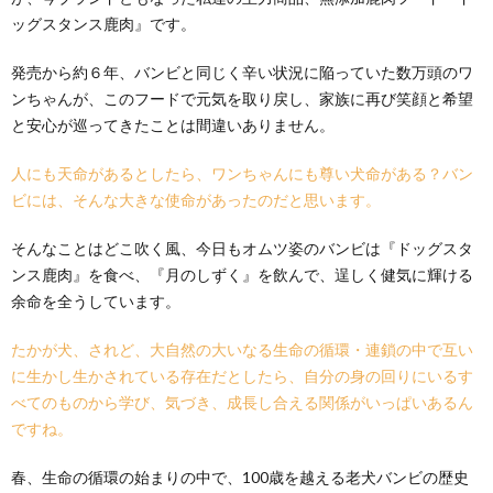
ッグスタンス鹿肉』です。
発売から約６年、バンビと同じく辛い状況に陥っていた数万頭のワ
ンちゃんが、このフードで元気を取り戻し、家族に再び笑顔と希望
と安心が巡ってきたことは間違いありません。
人にも天命があるとしたら、ワンちゃんにも尊い犬命がある？バン
ビには、そんな大きな使命があったのだと思います。
そんなことはどこ吹く風、今日もオムツ姿のバンビは『ドッグスタ
ンス鹿肉』を食べ、『月のしずく』を飲んで、逞しく健気に輝ける
余命を全うしています。
たかが犬、されど、大自然の大いなる生命の循環・連鎖の中で互い
に生かし生かされている存在だとしたら、自分の身の回りにいるす
べてのものから学び、気づき、成長し合える関係がいっぱいあるん
ですね。
春、生命の循環の始まりの中で、100歳を越える老犬バンビの歴史