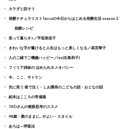
カラダと話そう
発酵ナチュラリストTaccoの今日からはじめる発酵生活 season２
発酵レシピ
笑って暮らす+／平垣美栄子
きれいな字が書けると人生はもっと美しくなる／高宮華子
人のご縁でご機嫌ハッピー／ixy(生島和子)
フィリア姉妹の ほめられホメオパシー
今、ここ、サトケン
先に笑う 後で泣く – しお園長のこどもの話・おとなの話
絵本はこころの常備薬
TAOさんの複眼思考のススメ
48歳・素のままに…やよい・スタイル
あろは～呼吸法