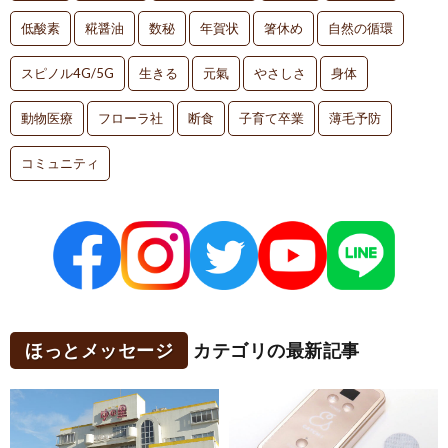
低酸素
糀醤油
数秘
年賀状
箸休め
自然の循環
スピノル4G/5G
生きる
元氣
やさしさ
身体
動物医療
フローラ社
断食
子育て卒業
薄毛予防
コミュニティ
ほっとメッセージ
カテゴリの最新記事