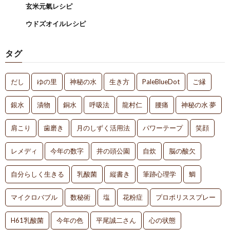
玄米元氣レシピ
ウドズオイルレシピ
タグ
だし
ゆの里
神秘の水
生き方
PaleBlueDot
ご縁
銀水
漬物
銅水
呼吸法
龍村仁
腰痛
神秘の水 夢
肩こり
歯磨き
月のしずく活用法
パワーテープ
笑顔
レメディ
今年の数字
井の頭公園
自炊
脳の酸欠
自分らしく生きる
乳酸菌
縦書き
筆跡心理学
鯛
マイクロバブル
数秘術
塩
花粉症
プロポリススプレー
H61乳酸菌
今年の色
平尾誠二さん
心の状態