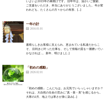
いよいよ2015年の幕開けです。 旧年中は、温かいご愛顧、
ご支援をいただき、本当にありがとうございました。 年が変
われども、たくさんの方々からの有形、[…]
一年の計
2016.01.01
素晴らしきお客様に支えられ、恵まれている私達だからこ
そ、 目利きに叶った仕事を、そして情報の質を一層磨いてい
かなければ…。 新年、明けまし[…]
「初めの感動」
2026.02.01
「初めの感動」 こんにちは。お元気でいらっしゃいますか？
それは、大自然の生命の営みに“真・善・美”を感じるから。
大寒の2月、地上では寒さが身に染み[…]