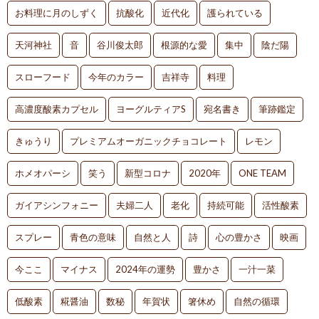
お料理に月のしずく
抗酸化
近代化
護られている
天河神社
音
谷川俊太郎
根源的な愛
集中
陰だ陽
スローフード
今年のカラー
吉祥寺
料理
高濃度酸素カプセル
ヨーグルティアS
宛名書き
筆跡鑑定
きゅうり
プレミアムオーガニックチョコレート
レモン
ホメオパーシ
笑う
新型コロナ
2020年
ONE TEAM
ガイアシンフォニー
夫婦二人
老化
持続可能
活性酸素
スプレー
青色の意味
自然と人
詩
心の豊かさ
映画
今ここ
マイナス
2024年の運勢
豊かさ
一汁一菜
低酸素
糀醤油
数秘
年賀状
箸休め
自然の循環