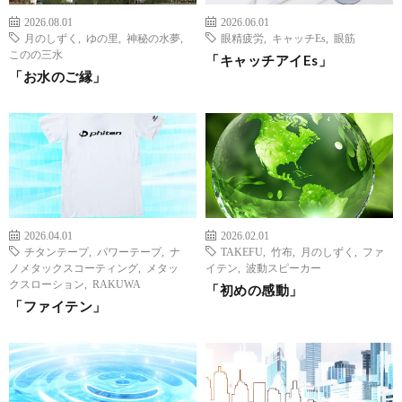
2026.08.01
2026.06.01
月のしずく
,
ゆの里
,
神秘の水夢
,
眼精疲労
,
キャッチEs
,
眼筋
このの三水
「キャッチアイEs」
「お水のご縁」
2026.04.01
2026.02.01
チタンテープ
,
パワーテープ
,
ナ
TAKEFU
,
竹布
,
月のしずく
,
ファ
ノメタックスコーティング
,
メタッ
イテン
,
波動スピーカー
クスローション
,
RAKUWA
「初めの感動」
「ファイテン」