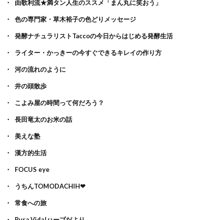
由歌利流★満タン人生のススメ「まん丸に笑おう」
色の専門家・草木裕子の色どりメッセージ
発酵ナチュラリストTaccoの今日からはじめる発酵生活
ライター・かっきーの今すぐできるキレイの作り方
河の流れのように
井の頭散歩
こよみ屋の時間って何だろう？
長田竜太のお米の話
美えな塾
漢方的生活
FOCUS eye
うちんTOMODACHIH❤
常食への旅
Pura Vida!ハーブだより