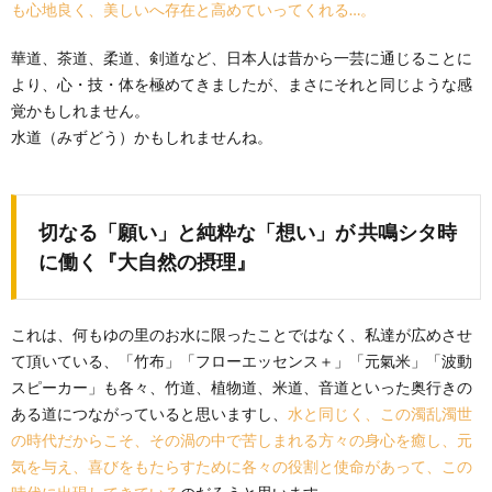
も心地良く、美しいへ存在と高めていってくれる…。
華道、茶道、柔道、剣道など、日本人は昔から一芸に通じることに
より、心・技・体を極めてきましたが、まさにそれと同じような感
覚かもしれません。
水道（みずどう）かもしれませんね。
切なる「願い」と純粋な「想い」が 共鳴シタ時
に働く『大自然の摂理』
これは、何もゆの里のお水に限ったことではなく、私達が広めさせ
て頂いている、「竹布」「フローエッセンス＋」「元氣米」「波動
スピーカー」も各々、竹道、植物道、米道、音道といった奥行きの
ある道につながっていると思いますし、
水と同じく、この濁乱濁世
の時代だからこそ、その渦の中で苦しまれる方々の身心を癒し、元
気を与え、喜びをもたらすために各々の役割と使命があって、この