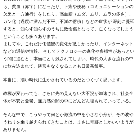
ら、貧血（赤字）になったり、下痢や便秘（コミュニケーションの
欠乏と一方通行）をしたり、高血糖（ムダ、ムリ、ムラの多さ）、
ガン化（過度に澱んだ不平、不満の蓄積）などの症状が 深刻に蔓延
すると、知らず知らずのうちに致命傷となって、亡くなってしまう
ということも多々あります。
ましてや、これだけ価値観の変化が激しかったり、インターネット
などの通信や情報、 そしてテクノロジーの進化や多様性があっとい
う間に進むと、本当にとり残されてしまい、時代の大きな流れの中
に飲み込まれて、跡形もなくなることも日常茶飯事。
本当に、凄い時代に生かされているのだとつくづく思います。
政権が変わっても、さらに先の見えない大不況が加速され、社会全
体が不安と憂鬱、無力感の闇の中にどんどん埋もれていっている。
そんな中で、こうやって何とか激流の中を小さな小舟が、その波や
うねりを乗り越えられてきたことは、まさに奇跡としかいいようが
ありません。