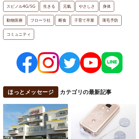
スピノル4G/5G
生きる
元氣
やさしさ
身体
動物医療
フローラ社
断食
子育て卒業
薄毛予防
コミュニティ
ほっとメッセージ
カテゴリの最新記事