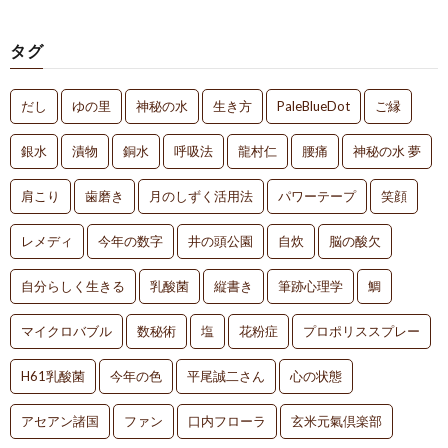
タグ
だし
ゆの里
神秘の水
生き方
PaleBlueDot
ご縁
銀水
漬物
銅水
呼吸法
龍村仁
腰痛
神秘の水 夢
肩こり
歯磨き
月のしずく活用法
パワーテープ
笑顔
レメディ
今年の数字
井の頭公園
自炊
脳の酸欠
自分らしく生きる
乳酸菌
縦書き
筆跡心理学
鯛
マイクロバブル
数秘術
塩
花粉症
プロポリススプレー
H61乳酸菌
今年の色
平尾誠二さん
心の状態
アセアン諸国
ファン
口内フローラ
玄米元氣倶楽部