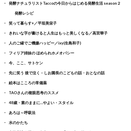
発酵ナチュラリストTaccoの今日からはじめる発酵生活 season２
発酵レシピ
笑って暮らす+／平垣美栄子
きれいな字が書けると人生はもっと美しくなる／高宮華子
人のご縁でご機嫌ハッピー／ixy(生島和子)
フィリア姉妹の ほめられホメオパシー
今、ここ、サトケン
先に笑う 後で泣く – しお園長のこどもの話・おとなの話
絵本はこころの常備薬
TAOさんの複眼思考のススメ
48歳・素のままに…やよい・スタイル
あろは～呼吸法
水のかたち