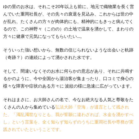
ゆの里のお水は、それこそ20年以上も前に、地元で織物業を長く営
んでいた重岡社長が、その先々の衰退を見込み、これからは世の中
が乱れ、たくさんの方々が肉体的にも、精神的にもきっと病んでく
るので、この神野々（このの）の土地で温泉を湧かして、まわりの
方々に健康で元気になってもらいたい…。
そういった強い想いから、無数の信じられないような出会いと軌跡
（奇跡？）の連続によって湧かされた水です。
そして、間違いなくそのお水に何らかの意志があり、それに共鳴す
るかのように、今や全国から湯治客が集まったり、口コミで身心の
様々な障害や症状のある方々に 波紋の様に急速に広がっています。
それはまさに、お大師さんの名で、今なお絶大なる人気と尊敬をた
くさんの人から集めている
弘法大師「空海」が遺言として残され
た、「濁乱濁世なりとも、我が誓願に違わざれば、水金を湧かすべ
し」という言葉を、全く知らず知らずのうちに重岡社長や専務が実
践されていたということです。