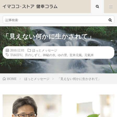
「見えない何かに生かされて」
2010.12.01
ほっとメッセージ
TAKEFU
,
月のしずく
,
神秘の水
,
ゆの里
,
玄米元氣
,
元氣米
ほっとメッセージ
「見えない何かに生かされて」
HOME