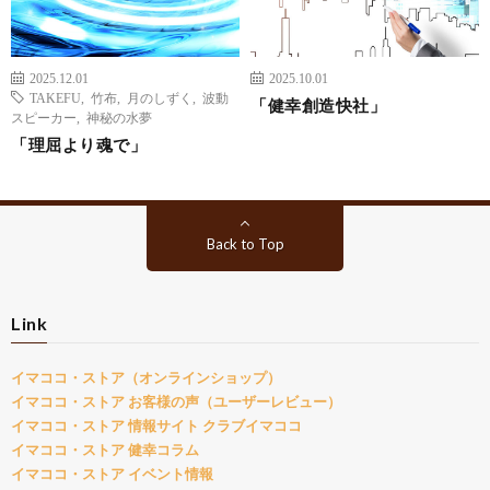
2025.12.01
2025.10.01
TAKEFU
,
竹布
,
月のしずく
,
波動
「健幸創造快社」
スピーカー
,
神秘の水夢
「理屈より魂で」
Back to Top
Link
イマココ・ストア（オンラインショップ）
イマココ・ストア お客様の声（ユーザーレビュー）
イマココ・ストア 情報サイト クラブイマココ
イマココ・ストア 健幸コラム
イマココ・ストア イベント情報