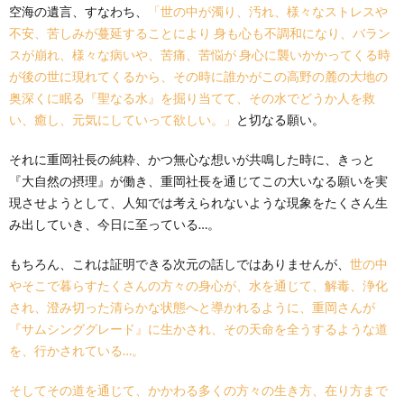
空海の遺言、すなわち、
「世の中が濁り、汚れ、様々なストレスや
不安、苦しみが蔓延することにより 身も心も不調和になり、バラン
スが崩れ、様々な病いや、苦痛、苦悩が 身心に襲いかかってくる時
が後の世に現れてくるから、その時に誰かがこの高野の麓の大地の
奥深くに眠る『聖なる水』を掘り当てて、その水でどうか人を救
い、癒し、元気にしていって欲しい。」
と切なる願い。
それに重岡社長の純粋、かつ無心な想いが共鳴した時に、きっと
『大自然の摂理』が働き、重岡社長を通じてこの大いなる願いを実
現させようとして、人知では考えられないような現象をたくさん生
み出していき、今日に至っている…。
もちろん、これは証明できる次元の話しではありませんが、
世の中
やそこで暮らすたくさんの方々の身心が、水を通じて、解毒、浄化
され、澄み切った清らかな状態へと導かれるように、重岡さんが
『サムシンググレード』に生かされ、その天命を全うするような道
を、行かされている…。
そしてその道を通じて、かかわる多くの方々の生き方、在り方まで