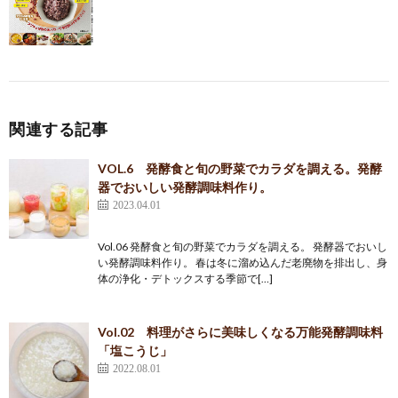
関連する記事
VOL.6 発酵食と旬の野菜でカラダを調える。発酵
器でおいしい発酵調味料作り。
2023.04.01
Vol.06 発酵食と旬の野菜でカラダを調える。 発酵器でおいし
い発酵調味料作り。 春は冬に溜め込んだ老廃物を排出し、身
体の浄化・デトックスする季節で[…]
Vol.02 料理がさらに美味しくなる万能発酵調味料
「塩こうじ」
2022.08.01