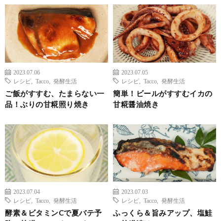
2023.07.06
2023.07.05
レシピ
,
Tacco
,
発酵生活
レシピ
,
Tacco
,
発酵生活
ご飯がすすむ、たまらない一
簡単！ビールがすすむイカの
品！ぶりの甘糀照り焼き
甘糀醤油焼き
2023.07.04
2023.07.03
レシピ
,
Tacco
,
発酵生活
レシピ
,
Tacco
,
発酵生活
酵素＆ビタミンCで夏バテ予
ふっくら＆旨みアップ、塩鮭