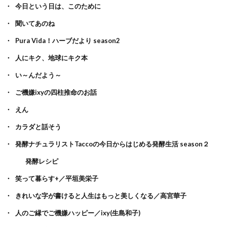
今日という日は、このために
聞いてあのね
Pura Vida！ハーブだより season2
人にキク、地球にキク本
い～んだよう～
ご機嫌ixyの四柱推命のお話
えん
カラダと話そう
発酵ナチュラリストTaccoの今日からはじめる発酵生活 season２
発酵レシピ
笑って暮らす+／平垣美栄子
きれいな字が書けると人生はもっと美しくなる／高宮華子
人のご縁でご機嫌ハッピー／ixy(生島和子)