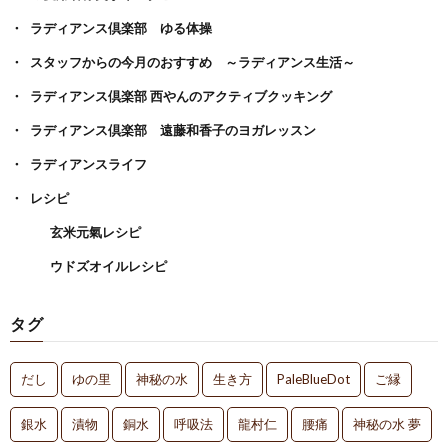
ラディアンス倶楽部 ゆる体操
スタッフからの今月のおすすめ ～ラディアンス生活～
ラディアンス倶楽部 西やんのアクティブクッキング
ラディアンス倶楽部 遠藤和香子のヨガレッスン
ラディアンスライフ
レシピ
玄米元氣レシピ
ウドズオイルレシピ
タグ
だし
ゆの里
神秘の水
生き方
PaleBlueDot
ご縁
銀水
漬物
銅水
呼吸法
龍村仁
腰痛
神秘の水 夢