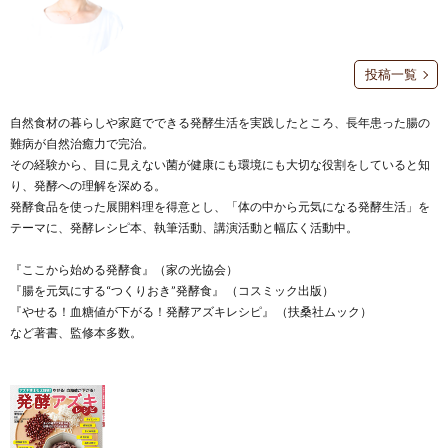
投稿一覧
自然食材の暮らしや家庭でできる発酵生活を実践したところ、長年患った腸の
難病が自然治癒力で完治。
その経験から、目に見えない菌が健康にも環境にも大切な役割をしていると知
り、発酵への理解を深める。
発酵食品を使った展開料理を得意とし、「体の中から元気になる発酵生活」を
テーマに、発酵レシピ本、執筆活動、講演活動と幅広く活動中。
『ここから始める発酵食』（家の光協会）
『腸を元気にする“つくりおき”発酵食』 （コスミック出版）
『やせる！血糖値が下がる！発酵アズキレシピ』 （扶桑社ムック）
など著書、監修本多数。