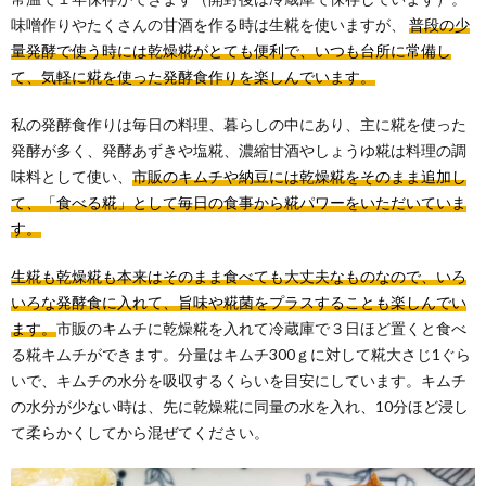
味噌作りやたくさんの甘酒を作る時は生糀を使いますが、
普段の少
量発酵で使う時には乾燥糀がとても便利で、いつも台所に常備し
て、気軽に糀を使った発酵食作りを楽しんでいます。
私の発酵食作りは毎日の料理、暮らしの中にあり、主に糀を使った
発酵が多く、発酵あずきや塩糀、濃縮甘酒やしょうゆ糀は料理の調
味料として使い、
市販のキムチや納豆には乾燥糀をそのまま追加し
て、「食べる糀」として毎日の食事から糀パワーをいただいていま
す。
生糀も乾燥糀も本来はそのまま食べても大丈夫なものなので、いろ
いろな発酵食に入れて、旨味や糀菌をプラスすることも楽しんでい
ます。
市販のキムチに乾燥糀を入れて冷蔵庫で３日ほど置くと食べ
る糀キムチができます。分量はキムチ300ｇに対して糀大さじ1ぐら
いで、キムチの水分を吸収するくらいを目安にしています。キムチ
の水分が少ない時は、先に乾燥糀に同量の水を入れ、10分ほど浸し
て柔らかくしてから混ぜてください。