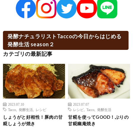
発酵ナチュラリストTaccoの今日からはじめる
発酵生活 season２
カテゴリの最新記事
2023.07.10
2023.07.07
Tacco
,
発酵生活
,
レシピ
レシピ
,
Tacco
,
発酵生活
しょうがと好相性！豚肉の甘
甘糀を使ってGOOD！ぶりの
糀しょうが焼き
甘糀幽庵焼き