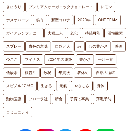
きゅうり
プレミアムオーガニックチョコレート
レモン
ホメオパーシ
笑う
新型コロナ
2020年
ONE TEAM
ガイアシンフォニー
夫婦二人
老化
持続可能
活性酸素
スプレー
青色の意味
自然と人
詩
心の豊かさ
映画
今ここ
マイナス
2024年の運勢
豊かさ
一汁一菜
低酸素
糀醤油
数秘
年賀状
箸休め
自然の循環
スピノル4G/5G
生きる
元氣
やさしさ
身体
動物医療
フローラ社
断食
子育て卒業
薄毛予防
コミュニティ