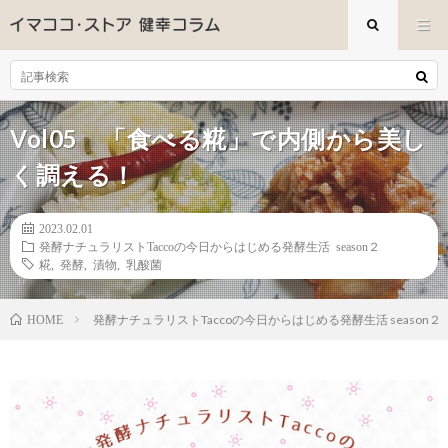
Vol05 「食べる糀」で内側から美し
く調える！
2023.02.01
発酵ナチュラリストTaccoの今日からはじめる発酵生活 season２
糀
,
発酵
,
漬物
,
乳酸菌
発酵ナチュラリストTaccoの今日からはじめる発酵生活 season２
HOME