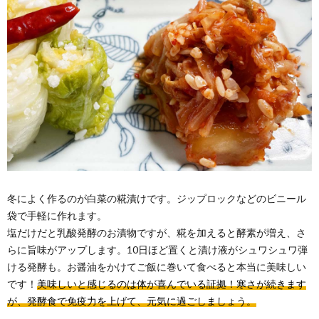
冬によく作るのが白菜の糀漬けです。ジップロックなどのビニール
袋で手軽に作れます。
塩だけだと乳酸発酵のお漬物ですが、糀を加えると酵素が増え、さ
らに旨味がアップします。10日ほど置くと漬け液がシュワシュワ弾
ける発酵も。お醤油をかけてご飯に巻いて食べると本当に美味しい
です！
美味しいと感じるのは体が喜んでいる証拠！寒さが続きます
が、発酵食で免疫力を上げて、元気に過ごしましょう。