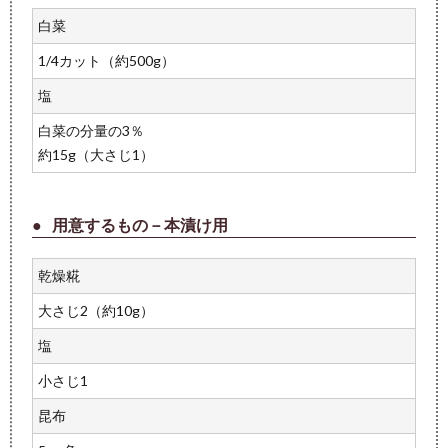
白菜
1/4カット（約500g）
塩
白菜の分量の3％
約15g（大さじ1）
用意するもの－本漬け用
乾燥糀
大さじ2（約10g）
塩
小さじ1
昆布