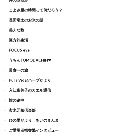
井の頭散歩
こよみ屋の時間って何だろう？
長田竜太のお米の話
美えな塾
漢方的生活
FOCUS eye
うちんTOMODACHIH❤
常食への旅
Pura Vida!ハーブだより
入江富美子のカエル通信
旅の途中
玄米元氣倶楽部
ゆの里だより あいのまんま
ご愛用者様突撃インタビュー