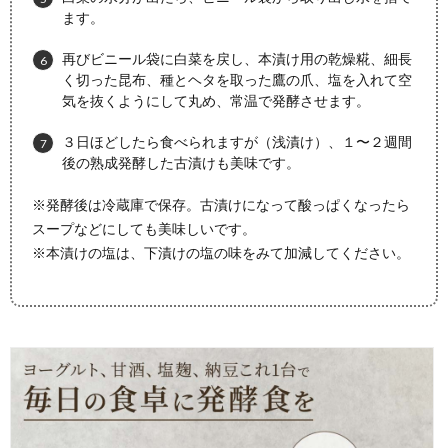
ます。
再びビニール袋に白菜を戻し、本漬け用の乾燥糀、細長
く切った昆布、種とヘタを取った鷹の爪、塩を入れて空
気を抜くようにして丸め、常温で発酵させます。
３日ほどしたら食べられますが（浅漬け）、１〜２週間
後の熟成発酵した古漬けも美味です。
※発酵後は冷蔵庫で保存。古漬けになって酸っぱくなったら
スープなどにしても美味しいです。
※本漬けの塩は、下漬けの塩の味をみて加減してください。