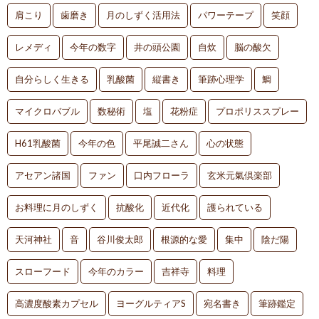
肩こり
歯磨き
月のしずく活用法
パワーテープ
笑顔
レメディ
今年の数字
井の頭公園
自炊
脳の酸欠
自分らしく生きる
乳酸菌
縦書き
筆跡心理学
鯛
マイクロバブル
数秘術
塩
花粉症
プロポリススプレー
H61乳酸菌
今年の色
平尾誠二さん
心の状態
アセアン諸国
ファン
口内フローラ
玄米元氣倶楽部
お料理に月のしずく
抗酸化
近代化
護られている
天河神社
音
谷川俊太郎
根源的な愛
集中
陰だ陽
スローフード
今年のカラー
吉祥寺
料理
高濃度酸素カプセル
ヨーグルティアS
宛名書き
筆跡鑑定