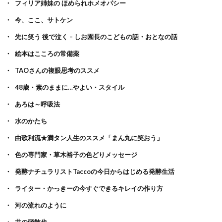
フィリア姉妹の ほめられホメオパシー
今、ここ、サトケン
先に笑う 後で泣く – しお園長のこどもの話・おとなの話
絵本はこころの常備薬
TAOさんの複眼思考のススメ
48歳・素のままに…やよい・スタイル
あろは～呼吸法
水のかたち
由歌利流★満タン人生のススメ「まん丸に笑おう」
色の専門家・草木裕子の色どりメッセージ
発酵ナチュラリストTaccoの今日からはじめる発酵生活
ライター・かっきーの今すぐできるキレイの作り方
河の流れのように