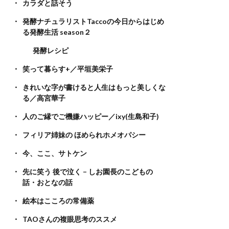
カラダと話そう
発酵ナチュラリストTaccoの今日からはじめ
る発酵生活 season２
発酵レシピ
笑って暮らす+／平垣美栄子
きれいな字が書けると人生はもっと美しくな
る／高宮華子
人のご縁でご機嫌ハッピー／ixy(生島和子)
フィリア姉妹の ほめられホメオパシー
今、ここ、サトケン
先に笑う 後で泣く – しお園長のこどもの
話・おとなの話
絵本はこころの常備薬
TAOさんの複眼思考のススメ