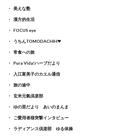
美えな塾
漢方的生活
FOCUS eye
うちんTOMODACHIH❤
常食への旅
Pura Vida!ハーブだより
入江富美子のカエル通信
旅の途中
玄米元氣倶楽部
ゆの里だより あいのまんま
ご愛用者様突撃インタビュー
ラディアンス倶楽部 ゆる体操