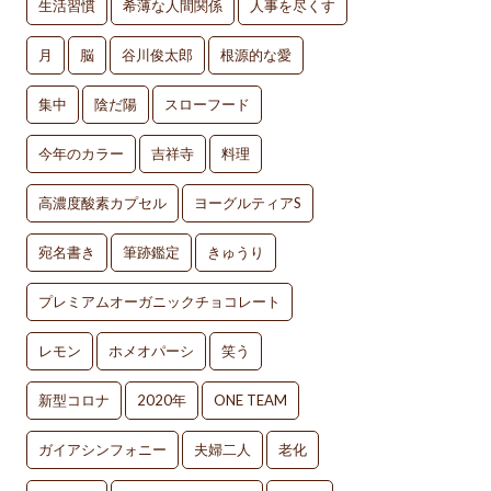
生活習慣
希薄な人間関係
人事を尽くす
月
脳
谷川俊太郎
根源的な愛
集中
陰だ陽
スローフード
今年のカラー
吉祥寺
料理
高濃度酸素カプセル
ヨーグルティアS
宛名書き
筆跡鑑定
きゅうり
プレミアムオーガニックチョコレート
レモン
ホメオパーシ
笑う
新型コロナ
2020年
ONE TEAM
ガイアシンフォニー
夫婦二人
老化