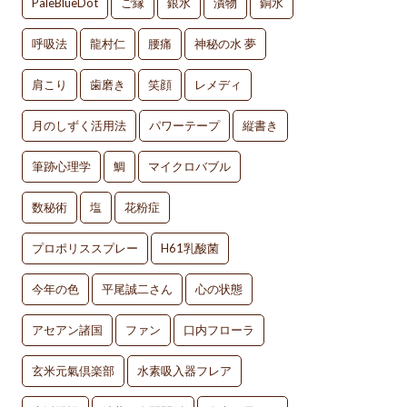
PaleBlueDot
ご縁
銀水
漬物
銅水
呼吸法
龍村仁
腰痛
神秘の水 夢
肩こり
歯磨き
笑顔
レメディ
月のしずく活用法
パワーテープ
縦書き
筆跡心理学
鯛
マイクロバブル
数秘術
塩
花粉症
プロポリススプレー
H61乳酸菌
今年の色
平尾誠二さん
心の状態
アセアン諸国
ファン
口内フローラ
玄米元氣倶楽部
水素吸入器フレア