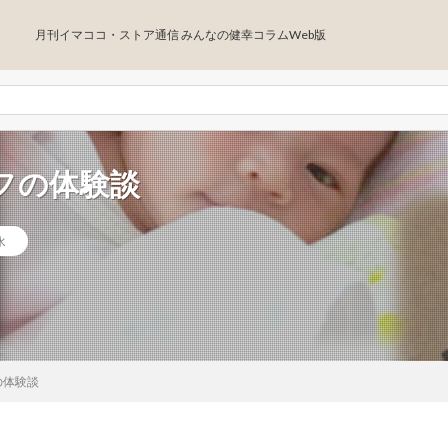
月刊イマココ・ストア通信 みんなの健幸コラムWeb版
フの体験談
水
の体験談