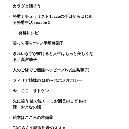
カラダと話そう
発酵ナチュラリストTaccoの今日からはじめ
る発酵生活 season２
発酵レシピ
笑って暮らす+／平垣美栄子
きれいな字が書けると人生はもっと美しくな
る／高宮華子
人のご縁でご機嫌ハッピー／ixy(生島和子)
フィリア姉妹の ほめられホメオパシー
今、ここ、サトケン
先に笑う 後で泣く – しお園長のこどもの
話・おとなの話
絵本はこころの常備薬
TAOさんの複眼思考のススメ