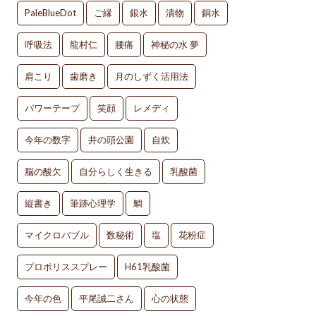
PaleBlueDot
ご縁
銀水
漬物
銅水
呼吸法
龍村仁
腰痛
神秘の水 夢
肩こり
歯磨き
月のしずく活用法
パワーテープ
笑顔
レメディ
今年の数字
井の頭公園
自炊
脳の酸欠
自分らしく生きる
乳酸菌
縦書き
筆跡心理学
鯛
マイクロバブル
数秘術
塩
花粉症
プロポリススプレー
H61乳酸菌
今年の色
平尾誠二さん
心の状態