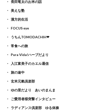
長田竜太のお米の話
美えな塾
漢方的生活
FOCUS eye
うちんTOMODACHIH❤
常食への旅
Pura Vida!ハーブだより
入江富美子のカエル通信
旅の途中
玄米元氣倶楽部
ゆの里だより あいのまんま
ご愛用者様突撃インタビュー
ラディアンス倶楽部 ゆる体操