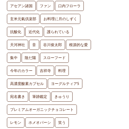
アセアン諸国
ファン
口内フローラ
玄米元氣倶楽部
お料理に月のしずく
抗酸化
近代化
護られている
天河神社
音
谷川俊太郎
根源的な愛
集中
陰だ陽
スローフード
今年のカラー
吉祥寺
料理
高濃度酸素カプセル
ヨーグルティアS
宛名書き
筆跡鑑定
きゅうり
プレミアムオーガニックチョコレート
レモン
ホメオパーシ
笑う