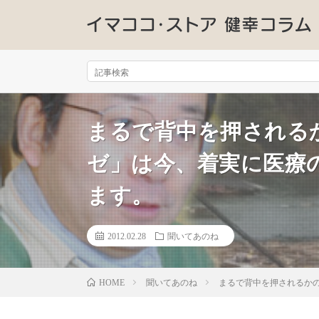
まるで背中を押される
ゼ」は今、着実に医療
ます。
2012.02.28
聞いてあのね
聞いてあのね
まるで背中を押されるか
HOME