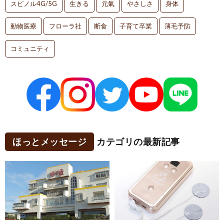
スピノル4G/5G
生きる
元氣
やさしさ
身体
動物医療
フローラ社
断食
子育て卒業
薄毛予防
コミュニティ
ほっとメッセージ
カテゴリの最新記事