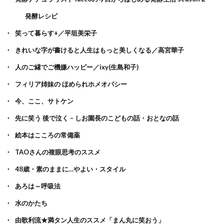
発酵レシピ
笑って暮らす+／平垣美栄子
きれいな字が書けると人生はもっと美しくなる／高宮華子
人のご縁でご機嫌ハッピー／ixy(生島和子)
フィリア姉妹の ほめられホメオパシー
今、ここ、サトケン
先に笑う 後で泣く – しお園長のこどもの話・おとなの話
絵本はこころの常備薬
TAOさんの複眼思考のススメ
48歳・素のままに…やよい・スタイル
あろは～呼吸法
水のかたち
由歌利流★満タン人生のススメ「まん丸に笑おう」