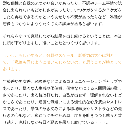
烈な個性と自我のぶつかり合いがあったり、不調やチーム事情で試
合に出られないもどかしさがあったり、いつケガをするか？ケガを
したら再起できるのかというあせりや不安があったりなど、私達が
想像もつかないようなたくさんの試練があると思います。
それらをすべて克服しながら結果を出し続けるということは、本当
に頭が下がりますし、凄いことだとつくづく思います。
しかし、もしかすると、分野やスケール、影響力の大小は別とし
て、「私達も同じように凄いんじゃないの」と思うことが時として
あります。
年齢差や男女差、経験差などによるコミュニケーションギャップで
あったり、様々な人生観や価値観、個性などによる人間関係の難し
さであったり、出る杭は打たれ、自己が出せず、理解されないもど
かしさであったり、過度な気遣いによる慢性的な心身疲労やストレ
スであったり、景気の浮き沈みによる職場転換やリストラなどの先
行きの心配など、私達もグチやため息、弱音を吐きつつも黙々と乗
り越え、克服しながら日々勤めを果たし続けている・・・。