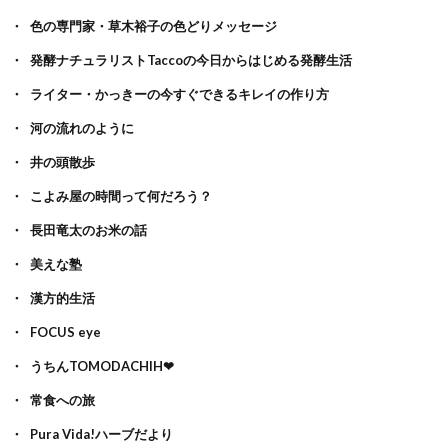
色の専門家・草木裕子の色どりメッセージ
発酵ナチュラリストTaccoの今日からはじめる発酵生活
ライター・かっきーの今すぐできるキレイの作り方
河の流れのように
井の頭散歩
こよみ屋の時間って何だろう？
長田竜太のお米の話
美えな塾
漢方的生活
FOCUS eye
うちんTOMODACHIH❤
常食への旅
Pura Vida!ハーブだより