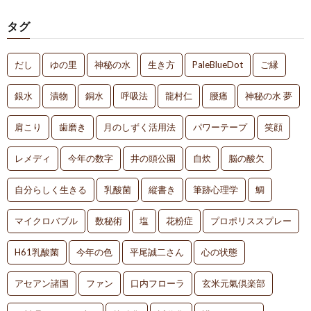
タグ
だし
ゆの里
神秘の水
生き方
PaleBlueDot
ご縁
銀水
漬物
銅水
呼吸法
龍村仁
腰痛
神秘の水 夢
肩こり
歯磨き
月のしずく活用法
パワーテープ
笑顔
レメディ
今年の数字
井の頭公園
自炊
脳の酸欠
自分らしく生きる
乳酸菌
縦書き
筆跡心理学
鯛
マイクロバブル
数秘術
塩
花粉症
プロポリススプレー
H61乳酸菌
今年の色
平尾誠二さん
心の状態
アセアン諸国
ファン
口内フローラ
玄米元氣倶楽部