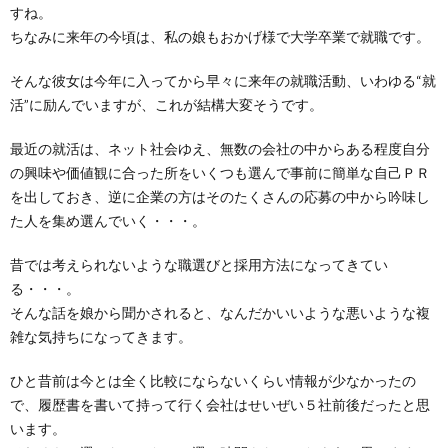
すね。
ちなみに来年の今頃は、私の娘もおかげ様で大学卒業で就職です。
そんな彼女は今年に入ってから早々に来年の就職活動、いわゆる“就
活”に励んでいますが、これが結構大変そうです。
最近の就活は、ネット社会ゆえ、無数の会社の中からある程度自分
の興味や価値観に合った所をいくつも選んで事前に簡単な自己ＰＲ
を出しておき、逆に企業の方はそのたくさんの応募の中から吟味し
た人を集め選んでいく・・・。
昔では考えられないような職選びと採用方法になってきてい
る・・・。
そんな話を娘から聞かされると、なんだかいいような悪いような複
雑な気持ちになってきます。
ひと昔前は今とは全く比較にならないくらい情報が少なかったの
で、履歴書を書いて持って行く会社はせいぜい５社前後だったと思
います。