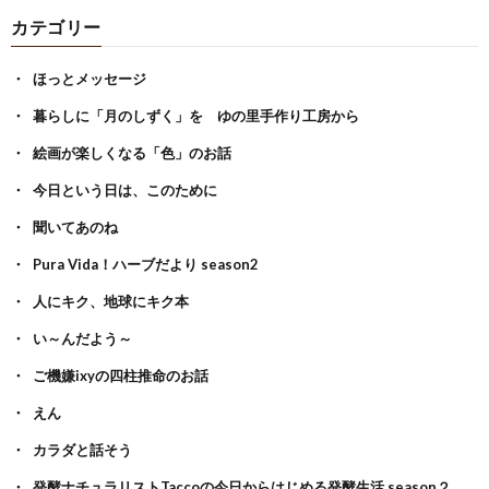
カテゴリー
ほっとメッセージ
暮らしに「月のしずく」を ゆの里手作り工房から
絵画が楽しくなる「色」のお話
今日という日は、このために
聞いてあのね
Pura Vida！ハーブだより season2
人にキク、地球にキク本
い～んだよう～
ご機嫌ixyの四柱推命のお話
えん
カラダと話そう
発酵ナチュラリストTaccoの今日からはじめる発酵生活 season２