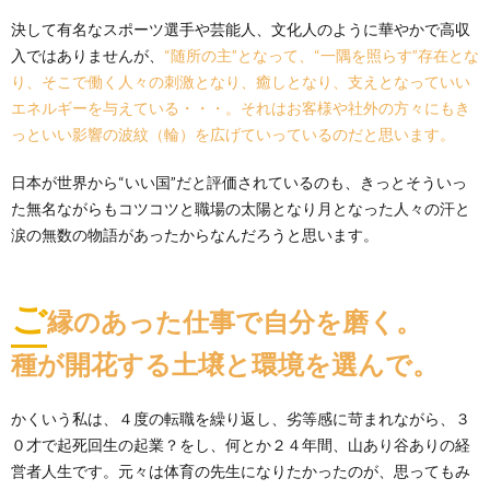
決して有名なスポーツ選手や芸能人、文化人のように華やかで高収
入ではありませんが、
“随所の主”となって、“一隅を照らす”存在とな
り、そこで働く人々の刺激となり、癒しとなり、支えとなっていい
エネルギーを与えている・・・。それはお客様や社外の方々にもき
っといい影響の波紋（輪）を広げていっているのだと思います。
日本が世界から“いい国”だと評価されているのも、きっとそういっ
た無名ながらもコツコツと職場の太陽となり月となった人々の汗と
涙の無数の物語があったからなんだろうと思います。
ご
縁のあった仕事で自分を磨く。
種が開花する土壌と環境を選んで。
かくいう私は、４度の転職を繰り返し、劣等感に苛まれながら、３
０才で起死回生の起業？をし、何とか２４年間、山あり谷ありの経
営者人生です。元々は体育の先生になりたかったのが、思ってもみ