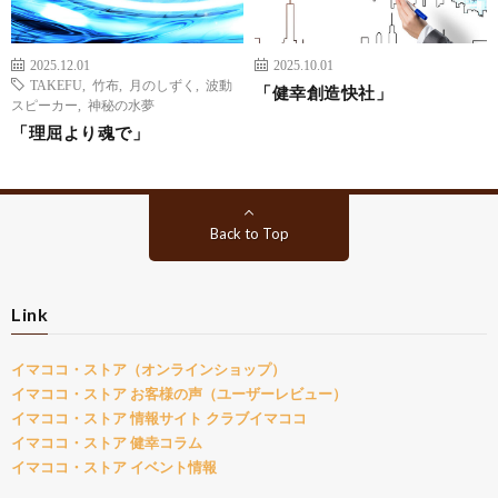
2025.12.01
2025.10.01
TAKEFU
,
竹布
,
月のしずく
,
波動
「健幸創造快社」
スピーカー
,
神秘の水夢
「理屈より魂で」
Back to Top
Link
イマココ・ストア（オンラインショップ）
イマココ・ストア お客様の声（ユーザーレビュー）
イマココ・ストア 情報サイト クラブイマココ
イマココ・ストア 健幸コラム
イマココ・ストア イベント情報