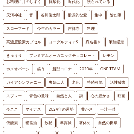
お料理に月のしずく
抗酸化
近代化
護られている
天河神社
音
谷川俊太郎
根源的な愛
集中
陰だ陽
スローフード
今年のカラー
吉祥寺
料理
高濃度酸素カプセル
ヨーグルティアS
宛名書き
筆跡鑑定
きゅうり
プレミアムオーガニックチョコレート
レモン
ホメオパーシ
笑う
新型コロナ
2020年
ONE TEAM
ガイアシンフォニー
夫婦二人
老化
持続可能
活性酸素
スプレー
青色の意味
自然と人
詩
心の豊かさ
映画
今ここ
マイナス
2024年の運勢
豊かさ
一汁一菜
低酸素
糀醤油
数秘
年賀状
箸休め
自然の循環