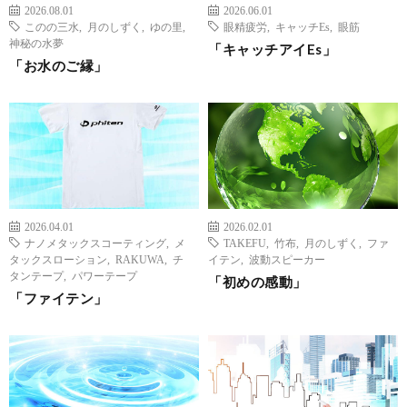
2026.08.01
2026.06.01
このの三水
,
月のしずく
,
ゆの里
,
眼精疲労
,
キャッチEs
,
眼筋
神秘の水夢
「キャッチアイEs」
「お水のご縁」
2026.04.01
2026.02.01
ナノメタックスコーティング
,
メ
TAKEFU
,
竹布
,
月のしずく
,
ファ
タックスローション
,
RAKUWA
,
チ
イテン
,
波動スピーカー
タンテープ
,
パワーテープ
「初めの感動」
「ファイテン」