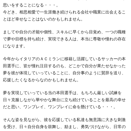
思いをすることになる・・・。
今どき、相思相愛で一生涯働き続けられる会社や職業に出会えるこ
とほど幸せなことはないのかもしれません。
ましてや自分の才能や個性、スキルに早くから目覚め、一つの職種
で夢や目標を持ち続け、実現できる人は、本当に尊敬や憧れの存在
になります。
今年からイタリアのＡＣミランに移籍し活躍しているサッカーの本
田選手に、皆が憧れ注目するのも、どこかで自分が果たせなかった
夢を彼が体現していっていることに、自分事のように賛辞を送り、
応援したくなるからなのかもしれません。
夢を実現していっている当の本田選手は、もちろん厳しい試練を
日々克服しながら華やかな舞台に立ち続けていることを最高の幸せ
だと思い、ワンプレイ、ワンプレイに命を懸けている・・・。
そんな姿を見ながら、彼を応援している私達も無意識に大きな刺激
を受け、日々自分自身を鼓舞し、励まし、勇気づけながら、日常の