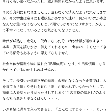
それくらい選べなかったし、選ぶ時間もなかったように思います。
その分真剣にもなれましたし、迷わなくて済んだような気がします
が、今の学生は余りにも選択肢が多すぎて迷い、何がいいのか本当
なんだか選べなくなってしまい“頭でっかち”になりすぎて、かえっ
て不幸？になっているような気がしてなりません。
時代が成熟し、進化し、便利になった分、物や情報が溢れすぎて、
本当に真実を語りかけ、伝えてくれるものに出会いにくくなってき
ている部分もあるように思えてなりません。
社会自体が情報や物に溢れた“肥満体質”になり、生活習慣病になり
かかっているのかもしれませんね。
そして、長引いた構造不況の結果、余裕がなくなった企業では、人
を育てる「情」やそれを育む「器」が養われていなかったりして、
簡単に人を切ったり貼ったりしてしまう“半沢直樹の倍返し”のよう
な会社も意外と少なくはない・・・。
いざ希望に満ちて入ってみると、「こんなはずじゃ・・・」という