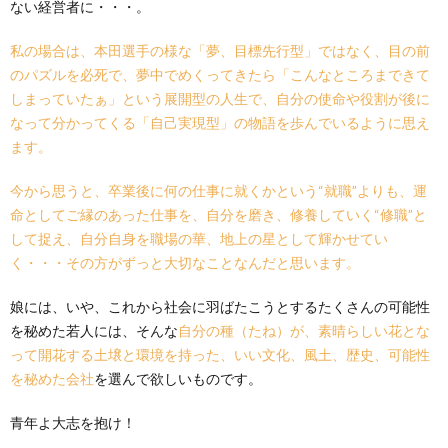
ない経営者に・・・。
私の場合は、本田選手の様な「夢、目標先行型」ではなく、目の前
のパズルを必死で、夢中でめくってきたら「こんなところまできて
しまっていたぁ」という展開型の人生で、自分の使命や役割が後に
なって分かってくる「自己実現型」の物語を歩んでいるように思え
ます。
今から思うと、卒業後に何の仕事に就くかという“就職”よりも、運
命としてご縁のあった仕事を、自分を磨き、修養していく“修職”と
して捉え、自分自身を職場の華、地上の星として輝かせてい
く・・・その方がずっと大切なことなんだと思います。
娘には、いや、これから社会に羽ばたこうとするたくさんの可能性
を秘めた若人には、そんな
自分の種（たね）が、素晴らしい花とな
って開花する土壌と環境を持った、いい文化、風土、歴史、可能性
を秘めた会社
を選んで欲しいものです。
青年よ大志を抱け！