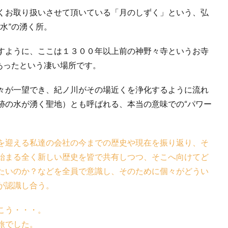
くお取り扱いさせて頂いている「月のしずく」という、弘
水”の湧く所。
すように、ここは１３００年以上前の神野々寺というお寺
あったという凄い場所です。
々が一望でき、紀ノ川がその場近くを浄化するように流れ
跡の水が湧く聖地）とも呼ばれる、本当の意味での“パワー
を迎える私達の会社の今までの歴史や現在を振り返り、そ
始まる全く新しい歴史を皆で共有しつつ、そこへ向けてど
たいのか？などを全員で意識し、そのために個々がどうい
が認識し合う。
こう・・・。
旅でした。