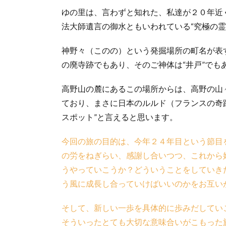
ゆの里は、言わずと知れた、私達が２０年近
法大師遺言の御水ともいわれている“究極の霊
神野々（このの）という発掘場所の町名が表
の廃寺跡でもあり、そのご神体は“井戸”でも
高野山の麓にあるこの場所からは、高野の山
ており、まさに日本のルルド（フランスの奇
スポット”と言えると思います。
今回の旅の目的は、今年２４年目という節目
の労をねぎらい、感謝し合いつつ、これから
うやっていこうか？どういうことをしていき
う風に成長し合っていけばいいのかをお互い
そして、新しい一歩を具体的に歩みだしてい
そういったとても大切な意味合いがこもった