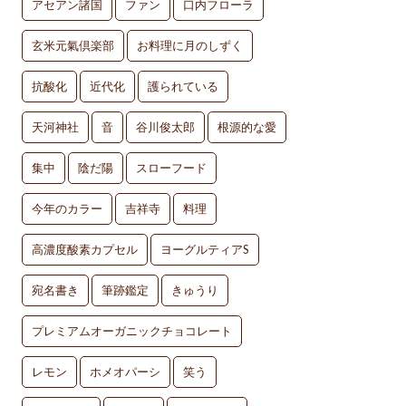
アセアン諸国
ファン
口内フローラ
玄米元氣倶楽部
お料理に月のしずく
抗酸化
近代化
護られている
天河神社
音
谷川俊太郎
根源的な愛
集中
陰だ陽
スローフード
今年のカラー
吉祥寺
料理
高濃度酸素カプセル
ヨーグルティアS
宛名書き
筆跡鑑定
きゅうり
プレミアムオーガニックチョコレート
レモン
ホメオパーシ
笑う