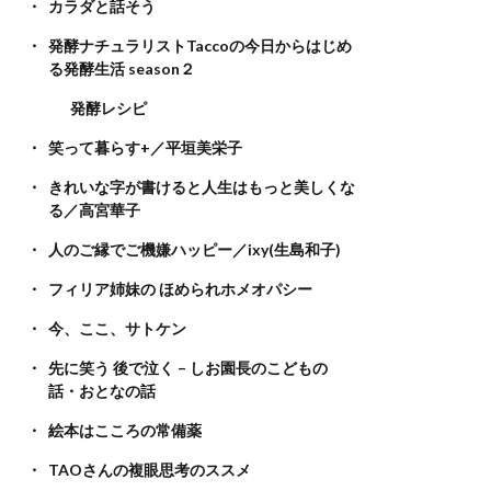
カラダと話そう
発酵ナチュラリストTaccoの今日からはじめ
る発酵生活 season２
発酵レシピ
笑って暮らす+／平垣美栄子
きれいな字が書けると人生はもっと美しくな
る／高宮華子
人のご縁でご機嫌ハッピー／ixy(生島和子)
フィリア姉妹の ほめられホメオパシー
今、ここ、サトケン
先に笑う 後で泣く – しお園長のこどもの
話・おとなの話
絵本はこころの常備薬
TAOさんの複眼思考のススメ