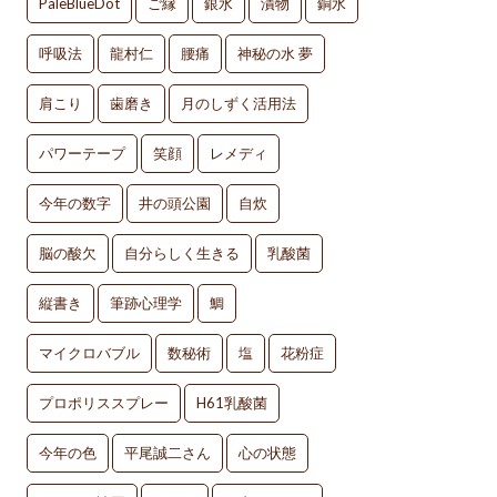
PaleBlueDot
ご縁
銀水
漬物
銅水
呼吸法
龍村仁
腰痛
神秘の水 夢
肩こり
歯磨き
月のしずく活用法
パワーテープ
笑顔
レメディ
今年の数字
井の頭公園
自炊
脳の酸欠
自分らしく生きる
乳酸菌
縦書き
筆跡心理学
鯛
マイクロバブル
数秘術
塩
花粉症
プロポリススプレー
H61乳酸菌
今年の色
平尾誠二さん
心の状態