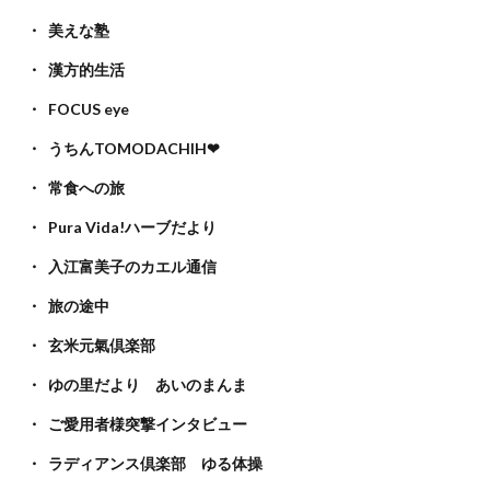
美えな塾
漢方的生活
FOCUS eye
うちんTOMODACHIH❤
常食への旅
Pura Vida!ハーブだより
入江富美子のカエル通信
旅の途中
玄米元氣倶楽部
ゆの里だより あいのまんま
ご愛用者様突撃インタビュー
ラディアンス倶楽部 ゆる体操