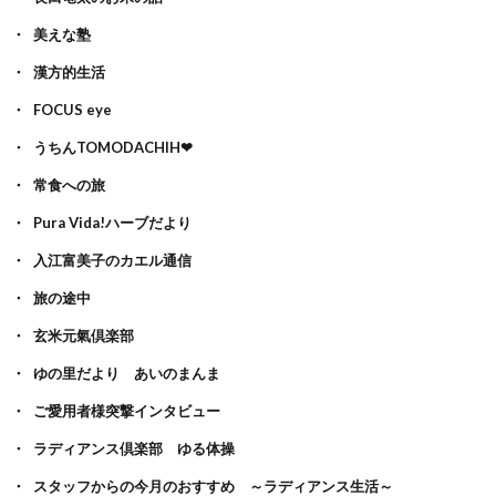
美えな塾
漢方的生活
FOCUS eye
うちんTOMODACHIH❤
常食への旅
Pura Vida!ハーブだより
入江富美子のカエル通信
旅の途中
玄米元氣倶楽部
ゆの里だより あいのまんま
ご愛用者様突撃インタビュー
ラディアンス倶楽部 ゆる体操
スタッフからの今月のおすすめ ～ラディアンス生活～