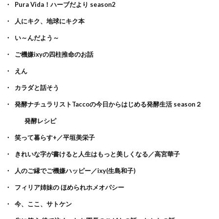
Pura Vida！ハーブだより season2
人にキク、地球にキク本
い～んだよう～
ご機嫌ixyの四柱推命のお話
えん
カラダと話そう
発酵ナチュラリストTaccoの今日からはじめる発酵生活 season２
発酵レシピ
笑って暮らす+／平垣美栄子
きれいな字が書けると人生はもっと美しくなる／高宮華子
人のご縁でご機嫌ハッピー／ixy(生島和子)
フィリア姉妹の ほめられホメオパシー
今、ここ、サトケン