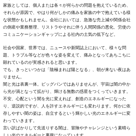
家族としては、個人または各々が何らかの問題を抱えているため、
それらが原因で、やはり何がしかの痛みを家族の中で抱えている様
な状態かもしれません。会社においては、急激な売上減や関係会社
の倒産や業務整理、リストラやそれに伴う人間関係の悪化、労使の
コミュニケーションギャップによる社内の土気の低下など。
社会や国家、世界では、ニュースや新聞誌上において、様々な問
題、トラブル等などが色々な姿を変えて、痛みとなってあちこちに
顕れているのが実感されると思います。
でも、きっといつかは「陰極まれば陽となる」、朝が来ない夜はあ
りません。
闇と光は表裏一体。ビッグバンではありませんが、宇宙は闇の中か
ら光が渦となって拡がり、輝ける無数の惑星をつくっていきます。
不安、心配という闇を光に変えれば、創造のエネルギーになった
り、逆説的ですが、人を許すエネルギーにも変わります。何かに依
存しやすい闇の姿は、自立するという輝かしい光のエネルギーに変
わっていきます。
言い訳ばかりして先送りする闇は、冒険やチャレンジという素晴ら
しい光のエネルギーと裏腹になっています。