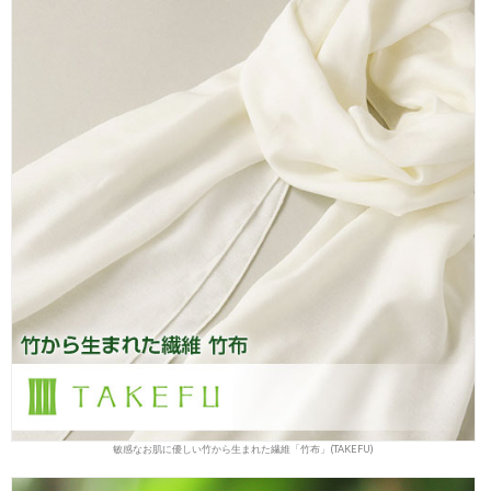
敏感なお肌に優しい竹から生まれた繊維「竹布」(TAKEFU)