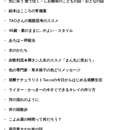
先に笑う 後で泣く – しお園長のこどもの話・おとなの話
絵本はこころの常備薬
TAOさんの複眼思考のススメ
48歳・素のままに…やよい・スタイル
あろは～呼吸法
水のかたち
由歌利流★満タン人生のススメ「まん丸に笑おう」
色の専門家・草木裕子の色どりメッセージ
発酵ナチュラリストTaccoの今日からはじめる発酵生活
ライター・かっきーの今すぐできるキレイの作り方
河の流れのように
井の頭散歩
こよみ屋の時間って何だろう？
長田竜太のお米の話