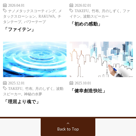
2026.04.01
2026.02.01
ナノメタックスコーティング
,
メ
TAKEFU
,
竹布
,
月のしずく
,
ファ
タックスローション
,
RAKUWA
,
チ
イテン
,
波動スピーカー
タンテープ
,
パワーテープ
「初めの感動」
「ファイテン」
2025.12.01
2025.10.01
TAKEFU
,
竹布
,
月のしずく
,
波動
「健幸創造快社」
スピーカー
,
神秘の水夢
「理屈より魂で」
Back to Top