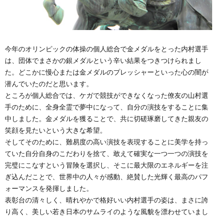
今年のオリンピックの体操の個人総合で金メダルをとった内村選手
は、団体でまさかの銀メダルという辛い結果をつきつけられまし
た。どこかに慢心または金メダルのプレッシャーといった心の闇が
潜んでいたのだと思います。
ところが個人総合では、ケガで競技ができなくなった僚友の山村選
手のために、全身全霊で夢中になって、自分の演技をすることに集
中しました。金メダルを獲ることで、共に切磋琢磨してきた親友の
笑顔を見たいという大きな希望。
そしてそのために、難易度の高い演技を表現することに美学を持っ
ていた自分自身のこだわりを捨て、敢えて確実な一つ一つの演技を
完璧にこなすという冒険を選択し、そこに最大限のエネルギーを注
ぎ込んだことで、世界中の人々が感動、絶賛した光輝く最高のパフ
ォーマンスを発揮しました。
表彰台の清々しく、晴れやかで格好いい内村選手の姿は、まさに誇
り高く、美しい若き日本のサムライのような風貌を漂わせていまし