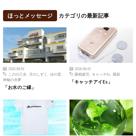
ほっとメッセージ
カテゴリの最新記事
2026.08.01
2026.06.01
このの三水
,
月のしずく
,
ゆの里
,
眼精疲労
,
キャッチEs
,
眼筋
神秘の水夢
「キャッチアイEs」
「お水のご縁」