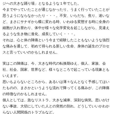
ジへの大きな踊り場」となるような１年でした。
今までやっていたことが通じなかったり、うまく行っていたことが
思うようにならなかったり・・・。不安、いらだち、焦り、迷いな
ど、まさにサナギから蝶に変わる時、いわゆる変態する時に全身の
細胞が入れ替わり、体中が様々な化学変化を起こしながら、見違え
るような生き物に進化、成長していく・・・。
それは、心と体の陣痛という今まで経験したこともないような強烈
な痛みを通して、初めて得られる新しい生命、身体の誕生のプロセ
スと言っていいのかもしれません。
実はこの陣痛は、今、大きな時代の転換期ゆえ、個人、家族、会
社、社会、国家、世界など、様々なところで起こっている現象とも
いえます。
思いもよらないところから、あるいは薄々なんとなく予感してはい
たものの、まさかというような流れで降ってくる痛みが、この陣痛
の特徴なのかもしれません。
個人としては、急なリストラ、大きな減俸、深刻な病気、思いがけ
ない事故、大切にしていた人との突然の別れ、どうしていいかわか
らない人間関係のトラブルなど。