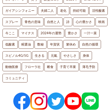
ガイアシンフォニー
夫婦二人
老化
持続可能
活性酸素
スプレー
青色の意味
自然と人
詩
心の豊かさ
映画
今ここ
マイナス
2024年の運勢
豊かさ
一汁一菜
低酸素
糀醤油
数秘
年賀状
箸休め
自然の循環
スピノル4G/5G
生きる
元氣
やさしさ
身体
動物医療
フローラ社
断食
子育て卒業
薄毛予防
コミュニティ