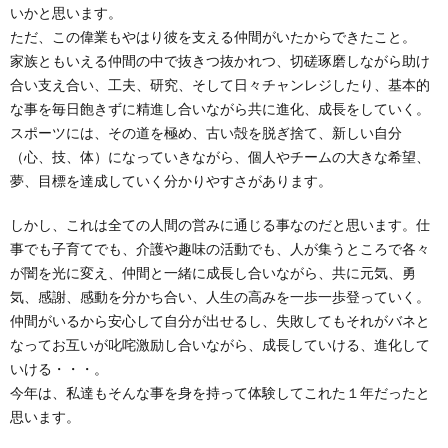
いかと思います。
ただ、この偉業もやはり彼を支える仲間がいたからできたこと。
家族ともいえる仲間の中で抜きつ抜かれつ、切磋琢磨しながら助け
合い支え合い、工夫、研究、そして日々チャンレジしたり、基本的
な事を毎日飽きずに精進し合いながら共に進化、成長をしていく。
スポーツには、その道を極め、古い殻を脱ぎ捨て、新しい自分
（心、技、体）になっていきながら、個人やチームの大きな希望、
夢、目標を達成していく分かりやすさがあります。
しかし、これは全ての人間の営みに通じる事なのだと思います。仕
事でも子育てでも、介護や趣味の活動でも、人が集うところで各々
が闇を光に変え、仲間と一緒に成長し合いながら、共に元気、勇
気、感謝、感動を分かち合い、人生の高みを一歩一歩登っていく。
仲間がいるから安心して自分が出せるし、失敗してもそれがバネと
なってお互いが叱咤激励し合いながら、成長していける、進化して
いける・・・。
今年は、私達もそんな事を身を持って体験してこれた１年だったと
思います。