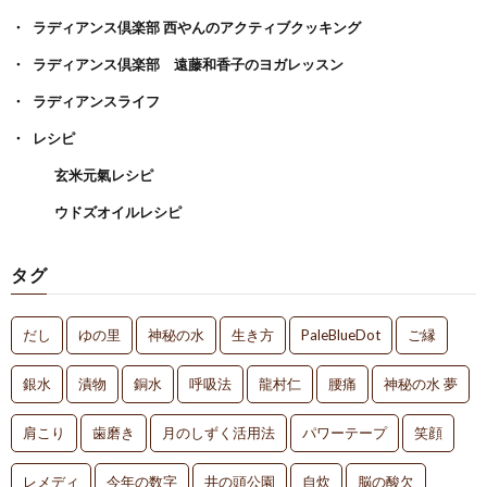
ラディアンス倶楽部 西やんのアクティブクッキング
ラディアンス倶楽部 遠藤和香子のヨガレッスン
ラディアンスライフ
レシピ
玄米元氣レシピ
ウドズオイルレシピ
タグ
だし
ゆの里
神秘の水
生き方
PaleBlueDot
ご縁
銀水
漬物
銅水
呼吸法
龍村仁
腰痛
神秘の水 夢
肩こり
歯磨き
月のしずく活用法
パワーテープ
笑顔
レメディ
今年の数字
井の頭公園
自炊
脳の酸欠