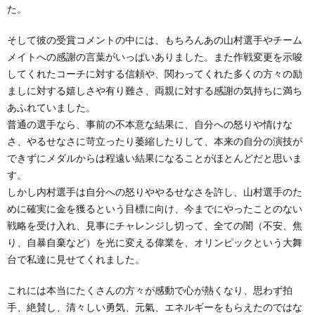
た。
そして彼の受賞コメントの中には、もちろんあの山村選手やチーム
メイトへの感謝の言葉がいっぱいありました。また作戦変更を示唆
してくれたコーチに対する信頼や、関わってくれた多くの方々の励
ましに対する嬉しさや有り難さ、両親に対する感謝の気持ちに満ち
あふれていました。
普通の選手なら、事前の不本意な結果に、自分への怒りや情けな
さ、やるせなさに苛立ったり萎縮したりして、本来の自分の演技が
できずにメダルからは程遠い結果になることがほとんどだと思いま
す。
しかし内村選手は自分への怒りややるせなさを許し、山村選手のた
めに確実に金を獲るという目標に向け、今までにやったことのない
戦略を受け入れ、見事にチャレンジし切って、全ての闇（不安、焦
り、自暴自棄など）を光に変える偉業を、オリンピックという大舞
台で私達に見せてくれました。
これには本当にたくさんの方々が感動で心が熱くなり、思わず拍
手、絶賛し、清々しい勇気、元氣、エネルギーをもらえたのではな