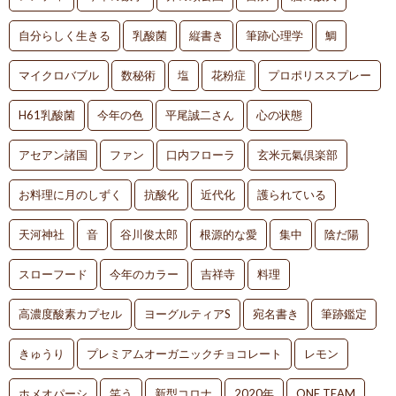
自分らしく生きる
乳酸菌
縦書き
筆跡心理学
鯛
マイクロバブル
数秘術
塩
花粉症
プロポリススプレー
H61乳酸菌
今年の色
平尾誠二さん
心の状態
アセアン諸国
ファン
口内フローラ
玄米元氣倶楽部
お料理に月のしずく
抗酸化
近代化
護られている
天河神社
音
谷川俊太郎
根源的な愛
集中
陰だ陽
スローフード
今年のカラー
吉祥寺
料理
高濃度酸素カプセル
ヨーグルティアS
宛名書き
筆跡鑑定
きゅうり
プレミアムオーガニックチョコレート
レモン
ホメオパーシ
笑う
新型コロナ
2020年
ONE TEAM