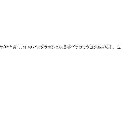
e file.9 美しいもの バングラデシュの首都ダッカで僕はクルマの中、 道