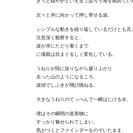
きっと穏やかといえるであろう海を眺めてい
次々と岸に向かって押し寄せる波。
シンプルな動きを繰り返しているだけとも言
注意深く観察すると、
波が岸にたどり着くまで
に場面は目まぐるしく変化している。
うねりが陸に迫りながら盛り上がり
尖った山のようになるころ、
波頭でしぶきが飛び跳ねる。
大きなうねりのてっぺんで一瞬はじける水。
僕はその瞬間の造形物に
すっかり魅せられてしまい、
気がつくとファインダーをのぞいたまま、