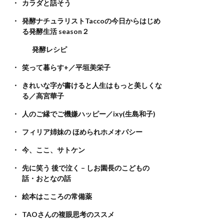
カラダと話そう
発酵ナチュラリストTaccoの今日からはじめ
る発酵生活 season２
発酵レシピ
笑って暮らす+／平垣美栄子
きれいな字が書けると人生はもっと美しくな
る／高宮華子
人のご縁でご機嫌ハッピー／ixy(生島和子)
フィリア姉妹の ほめられホメオパシー
今、ここ、サトケン
先に笑う 後で泣く – しお園長のこどもの
話・おとなの話
絵本はこころの常備薬
TAOさんの複眼思考のススメ