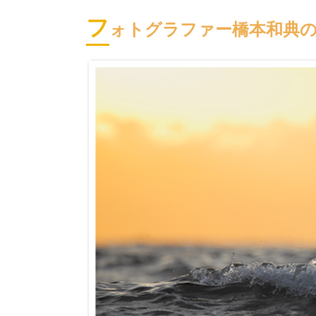
フ
ォトグラファー橋本和典のFO