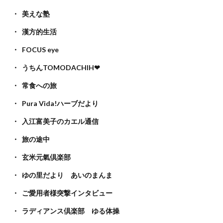
美えな塾
漢方的生活
FOCUS eye
うちんTOMODACHIH❤
常食への旅
Pura Vida!ハーブだより
入江富美子のカエル通信
旅の途中
玄米元氣倶楽部
ゆの里だより あいのまんま
ご愛用者様突撃インタビュー
ラディアンス倶楽部 ゆる体操