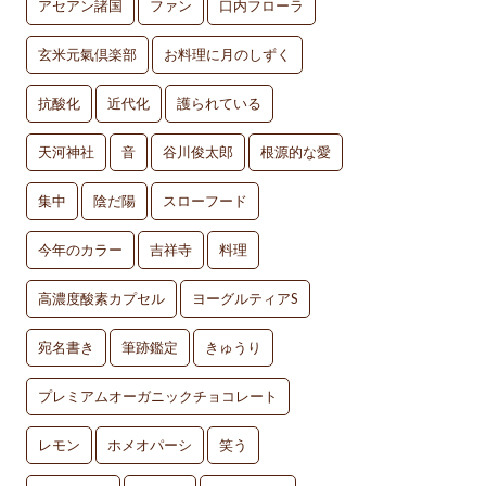
アセアン諸国
ファン
口内フローラ
玄米元氣倶楽部
お料理に月のしずく
抗酸化
近代化
護られている
天河神社
音
谷川俊太郎
根源的な愛
集中
陰だ陽
スローフード
今年のカラー
吉祥寺
料理
高濃度酸素カプセル
ヨーグルティアS
宛名書き
筆跡鑑定
きゅうり
プレミアムオーガニックチョコレート
レモン
ホメオパーシ
笑う