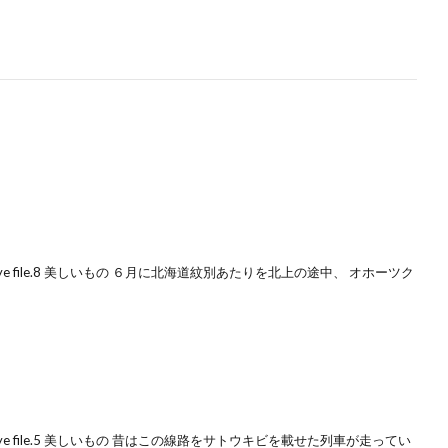
e file.8 美しいもの ６月に北海道紋別あたりを北上の途中、 オホーツク
ye file.5 美しいもの 昔はこの線路をサトウキビを載せた列車が走ってい