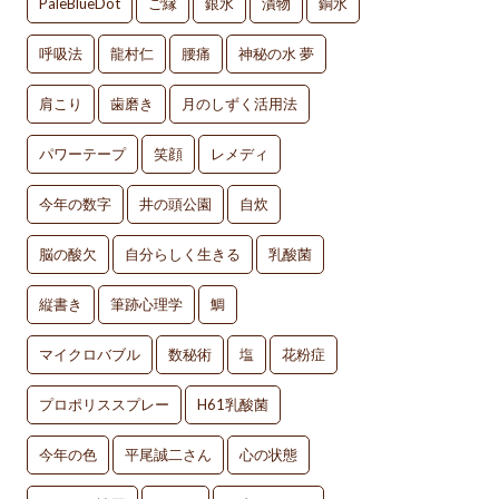
PaleBlueDot
ご縁
銀水
漬物
銅水
呼吸法
龍村仁
腰痛
神秘の水 夢
肩こり
歯磨き
月のしずく活用法
パワーテープ
笑顔
レメディ
今年の数字
井の頭公園
自炊
脳の酸欠
自分らしく生きる
乳酸菌
縦書き
筆跡心理学
鯛
マイクロバブル
数秘術
塩
花粉症
プロポリススプレー
H61乳酸菌
今年の色
平尾誠二さん
心の状態