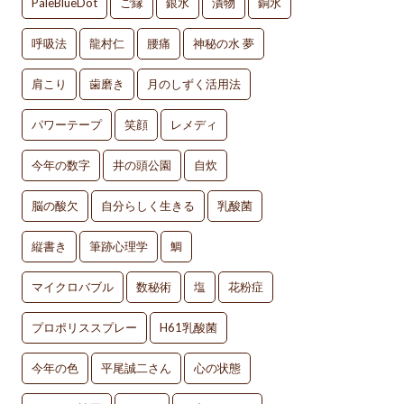
PaleBlueDot
ご縁
銀水
漬物
銅水
呼吸法
龍村仁
腰痛
神秘の水 夢
肩こり
歯磨き
月のしずく活用法
パワーテープ
笑顔
レメディ
今年の数字
井の頭公園
自炊
脳の酸欠
自分らしく生きる
乳酸菌
縦書き
筆跡心理学
鯛
マイクロバブル
数秘術
塩
花粉症
プロポリススプレー
H61乳酸菌
今年の色
平尾誠二さん
心の状態