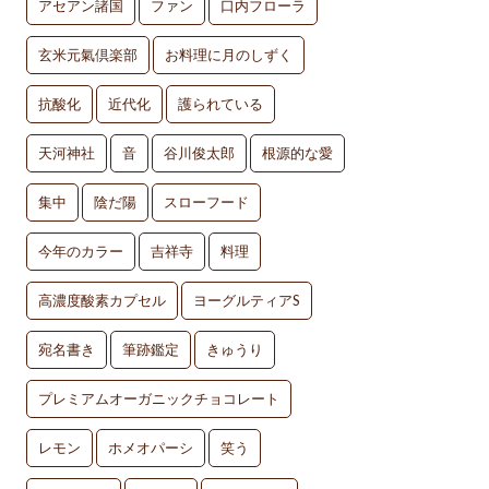
アセアン諸国
ファン
口内フローラ
玄米元氣倶楽部
お料理に月のしずく
抗酸化
近代化
護られている
天河神社
音
谷川俊太郎
根源的な愛
集中
陰だ陽
スローフード
今年のカラー
吉祥寺
料理
高濃度酸素カプセル
ヨーグルティアS
宛名書き
筆跡鑑定
きゅうり
プレミアムオーガニックチョコレート
レモン
ホメオパーシ
笑う