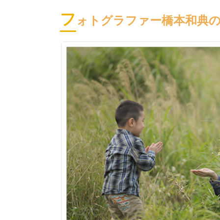
フ
ォトグラファー橋本和典のFO