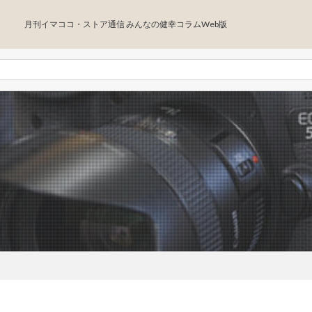
月刊イマココ・ストア通信 みんなの健幸コラムWeb版