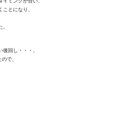
タイミングが合い、
くことになり、
た。
い後回し・・・。
たので、