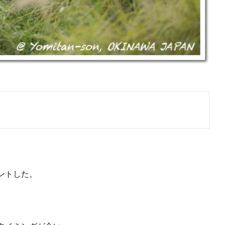
、
ントした。
、