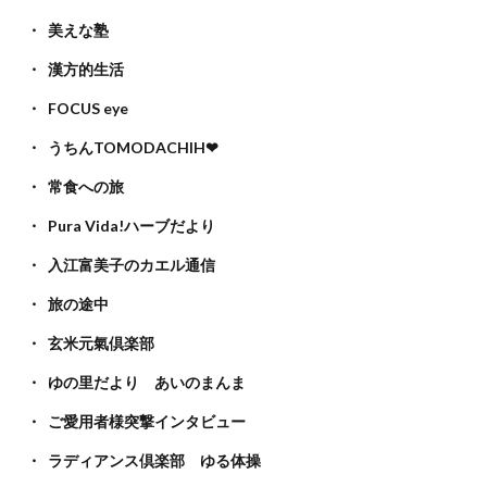
美えな塾
漢方的生活
FOCUS eye
うちんTOMODACHIH❤
常食への旅
Pura Vida!ハーブだより
入江富美子のカエル通信
旅の途中
玄米元氣倶楽部
ゆの里だより あいのまんま
ご愛用者様突撃インタビュー
ラディアンス倶楽部 ゆる体操