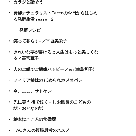
カラダと話そう
発酵ナチュラリストTaccoの今日からはじめ
る発酵生活 season２
発酵レシピ
笑って暮らす+／平垣美栄子
きれいな字が書けると人生はもっと美しくな
る／高宮華子
人のご縁でご機嫌ハッピー／ixy(生島和子)
フィリア姉妹の ほめられホメオパシー
今、ここ、サトケン
先に笑う 後で泣く – しお園長のこどもの
話・おとなの話
絵本はこころの常備薬
TAOさんの複眼思考のススメ