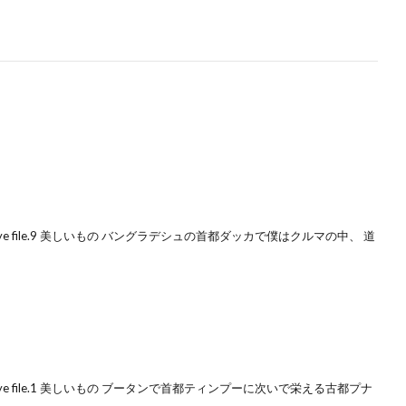
e file.9 美しいもの バングラデシュの首都ダッカで僕はクルマの中、 道
ye file.1 美しいもの ブータンで首都ティンプーに次いで栄える古都プナ