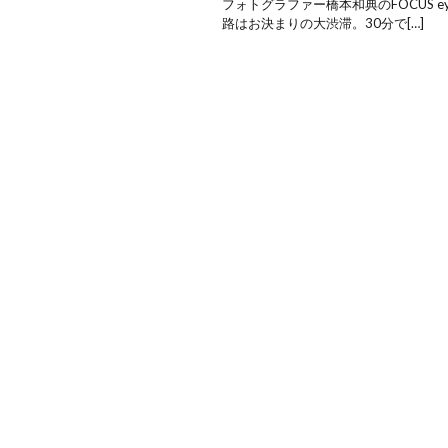
フォトグラファー橋本和典のFOCUS ey
路はお決まりの大渋滞。30分で[…]