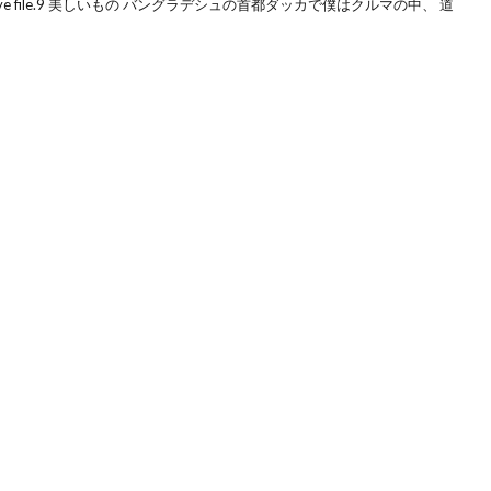
e file.9 美しいもの バングラデシュの首都ダッカで僕はクルマの中、 道