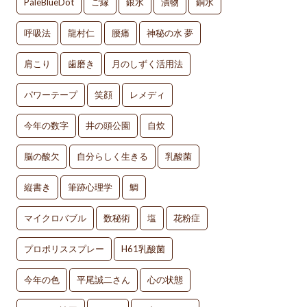
PaleBlueDot
ご縁
銀水
漬物
銅水
呼吸法
龍村仁
腰痛
神秘の水 夢
肩こり
歯磨き
月のしずく活用法
パワーテープ
笑顔
レメディ
今年の数字
井の頭公園
自炊
脳の酸欠
自分らしく生きる
乳酸菌
縦書き
筆跡心理学
鯛
マイクロバブル
数秘術
塩
花粉症
プロポリススプレー
H61乳酸菌
今年の色
平尾誠二さん
心の状態