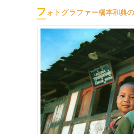
フ
ォトグラファー橋本和典のFO