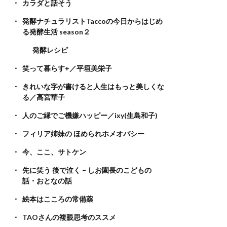
カラダと話そう
発酵ナチュラリストTaccoの今日からはじめ
る発酵生活 season２
発酵レシピ
笑って暮らす+／平垣美栄子
きれいな字が書けると人生はもっと美しくな
る／高宮華子
人のご縁でご機嫌ハッピー／ixy(生島和子)
フィリア姉妹の ほめられホメオパシー
今、ここ、サトケン
先に笑う 後で泣く – しお園長のこどもの
話・おとなの話
絵本はこころの常備薬
TAOさんの複眼思考のススメ