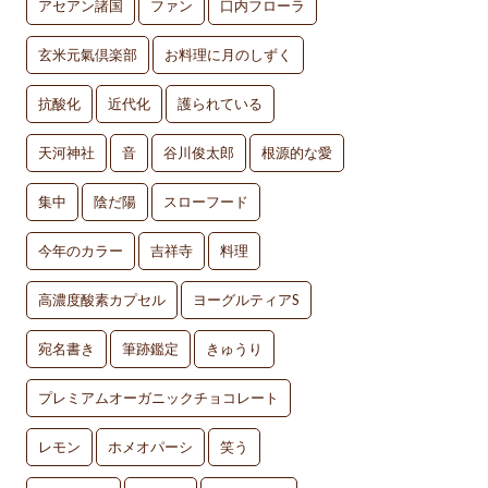
アセアン諸国
ファン
口内フローラ
玄米元氣倶楽部
お料理に月のしずく
抗酸化
近代化
護られている
天河神社
音
谷川俊太郎
根源的な愛
集中
陰だ陽
スローフード
今年のカラー
吉祥寺
料理
高濃度酸素カプセル
ヨーグルティアS
宛名書き
筆跡鑑定
きゅうり
プレミアムオーガニックチョコレート
レモン
ホメオパーシ
笑う