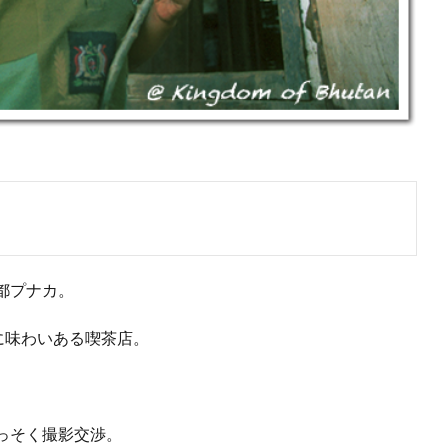
都プナカ。
に味わいある喫茶店。
っそく撮影交渉。