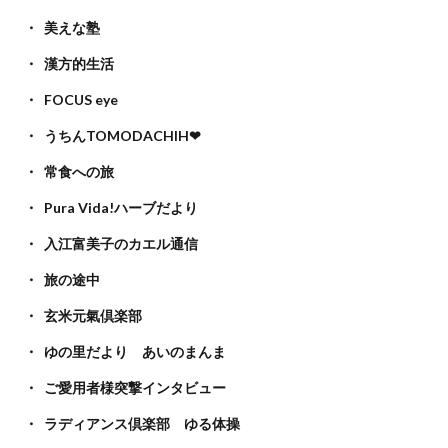
美えな塾
漢方的生活
FOCUS eye
うちんTOMODACHIH❤
常食への旅
Pura Vida!ハーブだより
入江富美子のカエル通信
旅の途中
玄米元氣倶楽部
ゆの里だより あいのまんま
ご愛用者様突撃インタビュー
ラディアンス倶楽部 ゆる体操