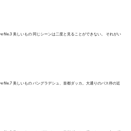
e file.3 美しいもの 同じシーンは二度と見ることができない。 それがい
ye file.7 美しいもの バングラデシュ、首都ダッカ。大通りのバス停の近