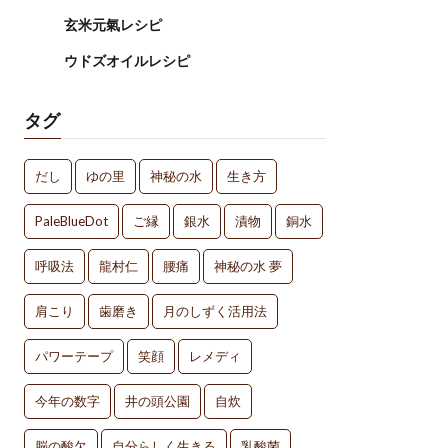
玄米元氣レシピ
ウドズオイルレシピ
タグ
だし
ゆの里
神秘の水
生き方
PaleBlueDot
ご縁
銀水
漬物
銅水
呼吸法
龍村仁
腰痛
神秘の水 夢
肩こり
歯磨き
月のしずく活用法
パワーテープ
笑顔
レメディ
今年の数字
井の頭公園
自炊
脳の酸欠
自分らしく生きる
乳酸菌