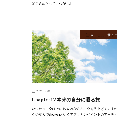
閉じ込められて、心が […]
今、ここ、サト
2021.12.01
Chapter12 本来の自分に還る旅
いつだって空は上にある みなさん、空を見上げてますか
クの友人でshogenというアフリカンペイントのアーテ