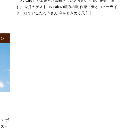
「ixy café」で出逢った素晴らしい方々のことをご紹介しま
す。 今月のゲスト ixy cafeの産みの親 作家・天才コピーライ
ター ひすいこたろうさん 今をときめく天 […]
ケン
？ ボ
ィスト