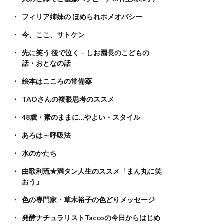
フィリア姉妹の ほめられホメオパシー
今、ここ、サトケン
先に笑う 後で泣く – しお園長のこどもの
話・おとなの話
絵本はこころの常備薬
TAOさんの複眼思考のススメ
48歳・素のままに…やよい・スタイル
あろは～呼吸法
水のかたち
由歌利流★満タン人生のススメ「まん丸に笑
おう」
色の専門家・草木裕子の色どりメッセージ
発酵ナチュラリストTaccoの今日からはじめ