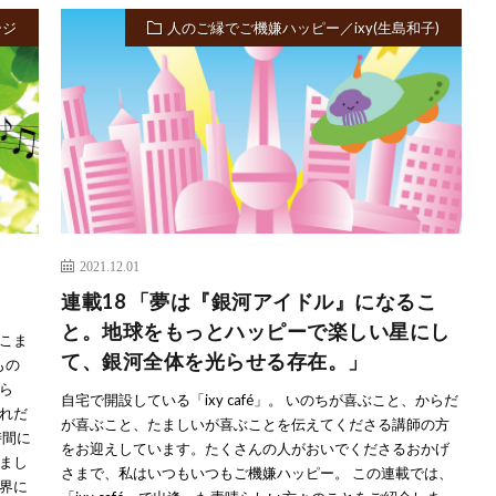
ージ
人のご縁でご機嫌ハッピー／ixy(生島和子)
2021.12.01
連載18 「夢は『銀河アイドル』になるこ
と。地球をもっとハッピーで楽しい星にし
こま
て、銀河全体を光らせる存在。」
もの
ら
自宅で開設している「ixy café」。 いのちが喜ぶこと、からだ
れだ
が喜ぶこと、たましいが喜ぶことを伝えてくださる講師の方
時間に
をお迎えしています。たくさんの人がおいでくださるおかげ
まし
さまで、私はいつもいつもご機嫌ハッピー。 この連載では、
界に