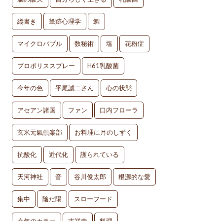
縦書き
筆跡心理学
鯛
マイクロバブル
数秘術
塩
花粉症
プロポリススプレー
H61乳酸菌
今年の色
平尾誠二さん
心の状態
アセアン諸国
ファン
口内フローラ
玄米元氣倶楽部
お料理に月のしずく
抗酸化
近代化
護られている
天河神社
音
谷川俊太郎
根源的な愛
集中
陰だ陽
スローフード