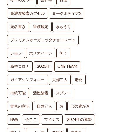
今年のカラー
吉祥寺
料理
高濃度酸素カプセル
ヨーグルティアS
宛名書き
筆跡鑑定
きゅうり
プレミアムオーガニックチョコレート
レモン
ホメオパーシ
笑う
新型コロナ
2020年
ONE TEAM
ガイアシンフォニー
夫婦二人
老化
持続可能
活性酸素
スプレー
青色の意味
自然と人
詩
心の豊かさ
映画
今ここ
マイナス
2024年の運勢