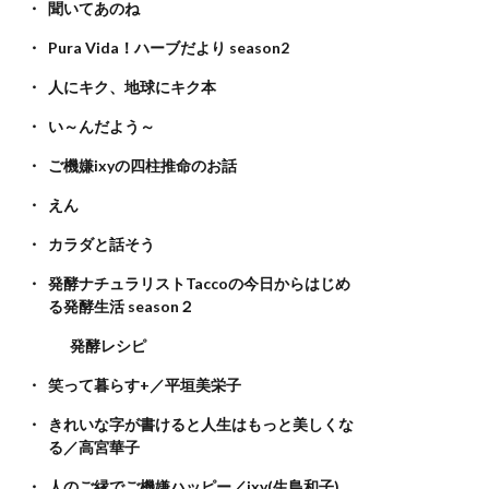
聞いてあのね
Pura Vida！ハーブだより season2
人にキク、地球にキク本
い～んだよう～
ご機嫌ixyの四柱推命のお話
えん
カラダと話そう
発酵ナチュラリストTaccoの今日からはじめ
る発酵生活 season２
発酵レシピ
笑って暮らす+／平垣美栄子
きれいな字が書けると人生はもっと美しくな
る／高宮華子
人のご縁でご機嫌ハッピー／ixy(生島和子)