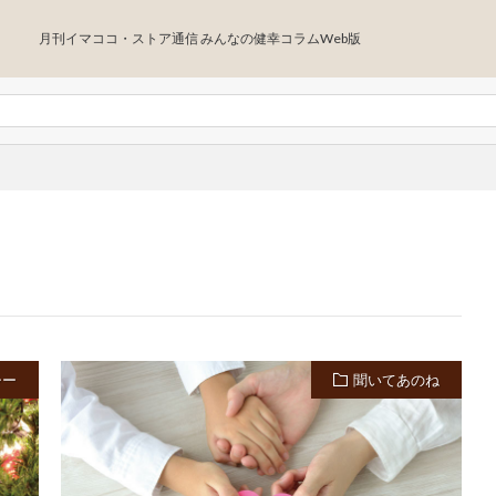
月刊イマココ・ストア通信 みんなの健幸コラムWeb版
シー
聞いてあのね