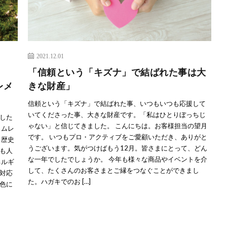
2021.12.01
「信頼という「キズナ」で結ばれた事は大
レメ
きな財産」
信頼という「キズナ」で結ばれた事、いつもいつも応援して
いてくださった事、大きな財産です。「私はひとりぼっちじ
した
ゃない」と信じてきました。 こんにちは。お客様担当の望月
ェムレ
です。 いつもプロ・アクティブをご愛顧いただき、ありがと
と歴史
うございます。気がつけばもう12月。皆さまにとって、どん
も人
な一年でしたでしょうか。 今年も様々な商品やイベントを介
ネルギ
して、たくさんのお客さまとご縁をつなぐことができまし
対応
た。ハガキでのお […]
色に