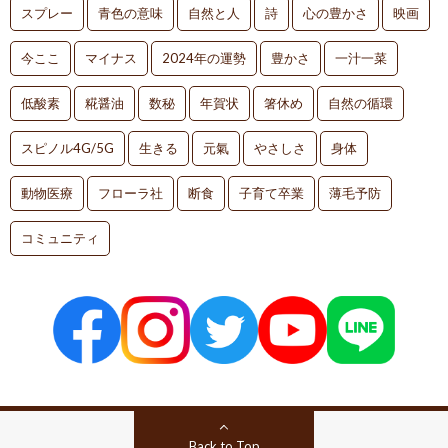
スプレー
青色の意味
自然と人
詩
心の豊かさ
映画
今ここ
マイナス
2024年の運勢
豊かさ
一汁一菜
低酸素
糀醤油
数秘
年賀状
箸休め
自然の循環
スピノル4G/5G
生きる
元氣
やさしさ
身体
動物医療
フローラ社
断食
子育て卒業
薄毛予防
コミュニティ
Back to Top