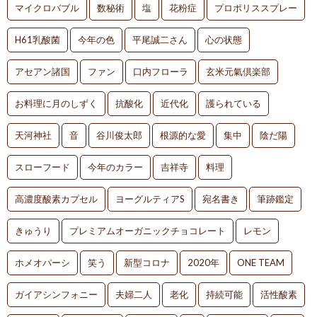
マイクロバブル
数秘術
塩
花粉症
プロポリススプレー
H61乳酸菌
今年の色
平尾誠二さん
心の状態
アセアン諸国
ファン
口内フローラ
玄米元氣倶楽部
お料理に月のしずく
抗酸化
近代化
護られている
天河神社
音
谷川俊太郎
根源的な愛
集中
陰だ陽
スローフード
今年のカラー
吉祥寺
料理
高濃度酸素カプセル
ヨーグルティアS
宛名書き
筆跡鑑定
きゅうり
プレミアムオーガニックチョコレート
レモン
ホメオパーシ
笑う
新型コロナ
2020年
ONE TEAM
ガイアシンフォニー
夫婦二人
老化
持続可能
活性酸素