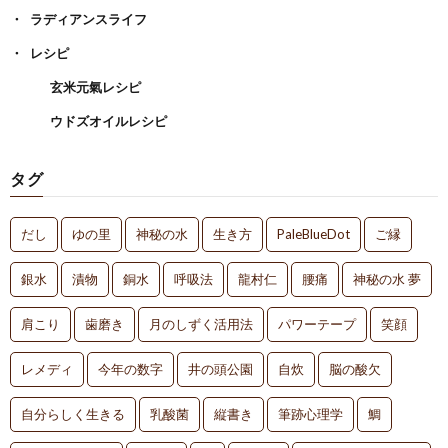
ラディアンスライフ
レシピ
玄米元氣レシピ
ウドズオイルレシピ
タグ
だし
ゆの里
神秘の水
生き方
PaleBlueDot
ご縁
銀水
漬物
銅水
呼吸法
龍村仁
腰痛
神秘の水 夢
肩こり
歯磨き
月のしずく活用法
パワーテープ
笑顔
レメディ
今年の数字
井の頭公園
自炊
脳の酸欠
自分らしく生きる
乳酸菌
縦書き
筆跡心理学
鯛