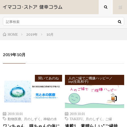
2019年
10月
HOME
2019年10月
聞いてあのね
人のご縁でご機嫌ハッピー／
ixy(生島和子)
2019.10.01
2019.10.01
動物医療
,
月のしずく
,
神秘の水
TAKEFU
,
月のしずく
,
ご縁
ワンちゃん、猫ちゃんの体に
連載1 素晴らしい“ご縁持