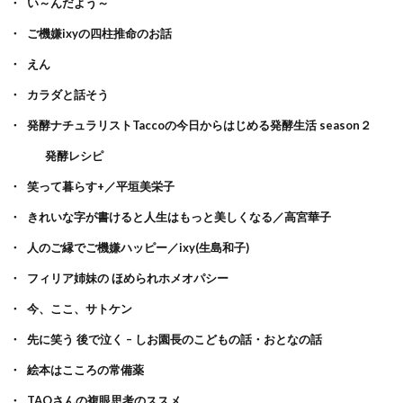
い～んだよう～
ご機嫌ixyの四柱推命のお話
えん
カラダと話そう
発酵ナチュラリストTaccoの今日からはじめる発酵生活 season２
発酵レシピ
笑って暮らす+／平垣美栄子
きれいな字が書けると人生はもっと美しくなる／高宮華子
人のご縁でご機嫌ハッピー／ixy(生島和子)
フィリア姉妹の ほめられホメオパシー
今、ここ、サトケン
先に笑う 後で泣く – しお園長のこどもの話・おとなの話
絵本はこころの常備薬
TAOさんの複眼思考のススメ