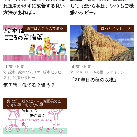
負担をかけずに改善する良い
ち”。だから私は、いつもご機
方法があれば…
嫌ハッピー。
絵本はこころの常備薬
ほっとメッセージ
2019.10.01
2019.10.01
絵本
,
絵本ソムリエ
,
絵本セラピ
TAKEFU
,
ゆの里
,
ファイテン
スト
,
絵本セラピー
「30年目の秋の収穫」
第７話「似てる？違う？」
先に笑う 後で泣く - しお園長のこ
どもの話・おとなの話