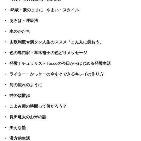
48歳・素のままに…やよい・スタイル
あろは～呼吸法
水のかたち
由歌利流★満タン人生のススメ「まん丸に笑おう」
色の専門家・草木裕子の色どりメッセージ
発酵ナチュラリストTaccoの今日からはじめる発酵生活
ライター・かっきーの今すぐできるキレイの作り方
河の流れのように
井の頭散歩
こよみ屋の時間って何だろう？
長田竜太のお米の話
美えな塾
漢方的生活