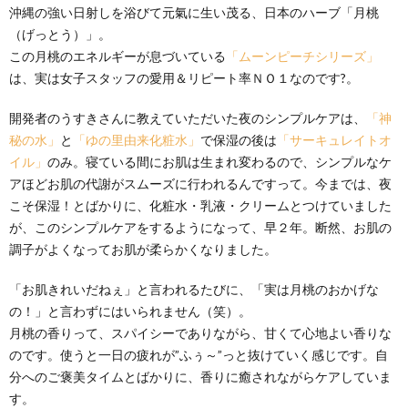
沖縄の強い日射しを浴びて元氣に生い茂る、日本のハーブ「月桃
（げっとう）」。
この月桃のエネルギーが息づいている
「ムーンピーチシリーズ」
は、実は女子スタッフの愛用＆リピート率ＮＯ１なのです?。
開発者のうすきさんに教えていただいた夜のシンプルケアは、
「神
秘の水」
と
「ゆの里由来化粧水」
で保湿の後は
「サーキュレイトオ
イル」
のみ。寝ている間にお肌は生まれ変わるので、シンプルなケ
アほどお肌の代謝がスムーズに行われるんですって。今までは、夜
こそ保湿！とばかりに、化粧水・乳液・クリームとつけていました
が、このシンプルケアをするようになって、早２年。断然、お肌の
調子がよくなってお肌が柔らかくなりました。
「お肌きれいだねぇ」と言われるたびに、「実は月桃のおかげな
の！」と言わずにはいられません（笑）。
月桃の香りって、スパイシーでありながら、甘くて心地よい香りな
のです。使うと一日の疲れが”ふぅ～”っと抜けていく感じです。自
分へのご褒美タイムとばかりに、香りに癒されながらケアしていま
す。