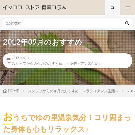
2012年09月のおすすめ
2012.09.01
スタッフからの今月のおすすめ ～ラディアンス生活～
スタッフからの今月のおすすめ ～ラディアンス生活～
20
HOME
お
うちでゆの里温泉気分！コリ固まっ
た身体も心もリラックス♪