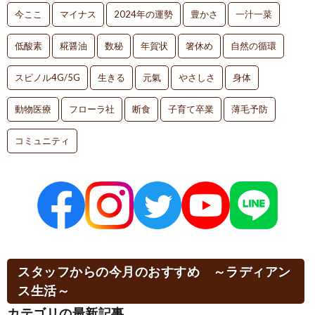
今ここ
マイナス
2024年の運勢
豊かさ
一汁一菜
低酸素
糀醤油
数秘
年賀状
箸休め
自然の循環
スピノル4G/5G
生きる
元氣
やさしさ
身体
動物医療
フローラ社
断食
子育て卒業
薄毛予防
コミュニティ
スタッフからの今月のおすすめ ～ラディアン
ス生活～
カテゴリの最新記事