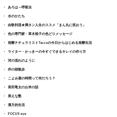
あろは～呼吸法
水のかたち
由歌利流★満タン人生のススメ「まん丸に笑おう」
色の専門家・草木裕子の色どりメッセージ
発酵ナチュラリストTaccoの今日からはじめる発酵生活
ライター・かっきーの今すぐできるキレイの作り方
河の流れのように
井の頭散歩
こよみ屋の時間って何だろう？
長田竜太のお米の話
美えな塾
漢方的生活
FOCUS eye