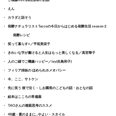
えん
カラダと話そう
発酵ナチュラリストTaccoの今日からはじめる発酵生活 season２
発酵レシピ
笑って暮らす+／平垣美栄子
きれいな字が書けると人生はもっと美しくなる／高宮華子
人のご縁でご機嫌ハッピー／ixy(生島和子)
フィリア姉妹の ほめられホメオパシー
今、ここ、サトケン
先に笑う 後で泣く – しお園長のこどもの話・おとなの話
絵本はこころの常備薬
TAOさんの複眼思考のススメ
48歳・素のままに…やよい・スタイル