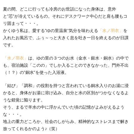
夏の間、どこに行っても冷房のお世話になった身体は、意外
と”芯”が冷えているもの。それにデスクワーク中心だと肩も腰もコ
リ固まって・・・。
かくゆう私は、愛する”ゆの里温泉”気分を味わえる
「水ノ羽衣」
を
入れたお風呂で、ふぅ～っと大きく息を吐き一日を終えるのが日課
です。
「水ノ羽衣」
は、ゆの里の３つのお水（金水・銀水・銅水）の中で
も、宿泊施設「このの」でしか入ることのできなかった、門外不出
（！？）の”銅水”を使った入浴液。
「結び」「調和」の役割を持つと言われている銅水入りのお湯に浸
かると、身体がお湯に溶け込み、自分と水の区別がつかなくなるよ
うな錯覚に陥ります。
そう、まるで羊水の中に浮かんでいた頃の記憶がよみがえるよう
な・・・。
地上の重力どころか、社会のしがらみ、精神的なストレスまで解き
放ってくれるかのよう♪（笑）