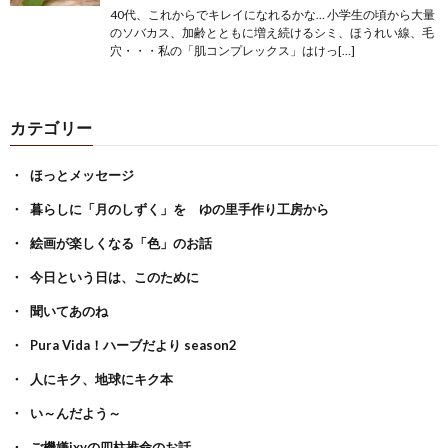
40代、これからでキレイになれるかな… 小学生の頃から大量
のソバカス、加齢とともに増え続けるシミ、ほうれい線、毛
穴・・・私の「肌コンプレックス」はけっ[…]
カテゴリー
ほっとメッセージ
暮らしに「月のしずく」を ゆの里手作り工房から
絵画が楽しくなる「色」のお話
今日という日は、このために
聞いてあのね
Pura Vida！ハーブだより season2
人にキク、地球にキク本
い～んだよう～
ご機嫌ixyの四柱推命のお話