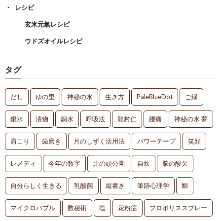
レシピ
玄米元氣レシピ
ウドズオイルレシピ
タグ
だし
ゆの里
神秘の水
生き方
PaleBlueDot
ご縁
銀水
漬物
銅水
呼吸法
龍村仁
腰痛
神秘の水 夢
肩こり
歯磨き
月のしずく活用法
パワーテープ
笑顔
レメディ
今年の数字
井の頭公園
自炊
脳の酸欠
自分らしく生きる
乳酸菌
縦書き
筆跡心理学
鯛
マイクロバブル
数秘術
塩
花粉症
プロポリススプレー