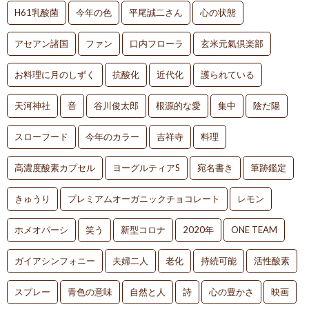
H61乳酸菌
今年の色
平尾誠二さん
心の状態
アセアン諸国
ファン
口内フローラ
玄米元氣倶楽部
お料理に月のしずく
抗酸化
近代化
護られている
天河神社
音
谷川俊太郎
根源的な愛
集中
陰だ陽
スローフード
今年のカラー
吉祥寺
料理
高濃度酸素カプセル
ヨーグルティアS
宛名書き
筆跡鑑定
きゅうり
プレミアムオーガニックチョコレート
レモン
ホメオパーシ
笑う
新型コロナ
2020年
ONE TEAM
ガイアシンフォニー
夫婦二人
老化
持続可能
活性酸素
スプレー
青色の意味
自然と人
詩
心の豊かさ
映画