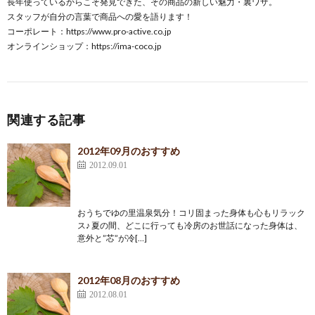
長年使っているからこそ発見できた、その商品の新しい魅力・裏ワザ。
スタッフが自分の言葉で商品への愛を語ります！
コーポレート：
https://www.pro-active.co.jp
オンラインショップ：
https://ima-coco.jp
関連する記事
2012年09月のおすすめ
2012.09.01
おうちでゆの里温泉気分！コリ固まった身体も心もリラック
ス♪ 夏の間、どこに行っても冷房のお世話になった身体は、
意外と”芯”が冷[…]
2012年08月のおすすめ
2012.08.01