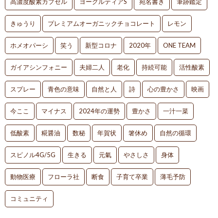
高濃度酸素カプセル
ヨーグルティアS
宛名書き
筆跡鑑定
きゅうり
プレミアムオーガニックチョコレート
レモン
ホメオパーシ
笑う
新型コロナ
2020年
ONE TEAM
ガイアシンフォニー
夫婦二人
老化
持続可能
活性酸素
スプレー
青色の意味
自然と人
詩
心の豊かさ
映画
今ここ
マイナス
2024年の運勢
豊かさ
一汁一菜
低酸素
糀醤油
数秘
年賀状
箸休め
自然の循環
スピノル4G/5G
生きる
元氣
やさしさ
身体
動物医療
フローラ社
断食
子育て卒業
薄毛予防
コミュニティ