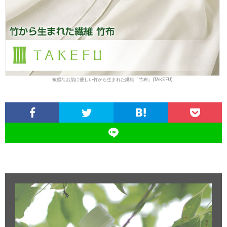
敏感なお肌に優しい竹から生まれた繊維「竹布」(TAKEFU)