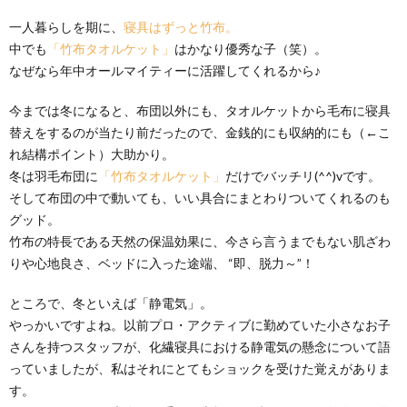
一人暮らしを期に、
寝具はずっと竹布。
中でも
「竹布タオルケット」
はかなり優秀な子（笑）。
なぜなら年中オールマイティーに活躍してくれるから♪
今までは冬になると、布団以外にも、タオルケットから毛布に寝具
替えをするのが当たり前だったので、金銭的にも収納的にも（←こ
れ結構ポイント）大助かり。
冬は羽毛布団に
「竹布タオルケット」
だけでバッチリ(^^)vです。
そして布団の中で動いても、いい具合にまとわりついてくれるのも
グッド。
竹布の特長である天然の保温効果に、今さら言うまでもない肌ざわ
りや心地良さ、ベッドに入った途端、 “即、脱力～”！
ところで、冬といえば「静電気」。
やっかいですよね。以前プロ・アクティブに勤めていた小さなお子
さんを持つスタッフが、化繊寝具における静電気の懸念について語
っていましたが、私はそれにとてもショックを受けた覚えがありま
す。