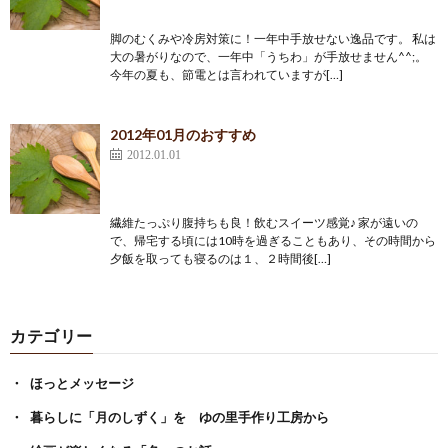
脚のむくみや冷房対策に！一年中手放せない逸品です。 私は
大の暑がりなので、一年中「うちわ」が手放せません^^;。
今年の夏も、節電とは言われていますが[…]
2012年01月のおすすめ
2012.01.01
繊維たっぷり腹持ちも良！飲むスイーツ感覚♪ 家が遠いの
で、帰宅する頃には10時を過ぎることもあり、その時間から
夕飯を取っても寝るのは１、２時間後[…]
カテゴリー
ほっとメッセージ
暮らしに「月のしずく」を ゆの里手作り工房から