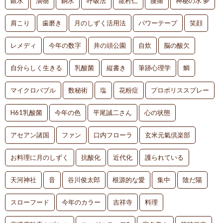
銀水
漬物
銅水
呼吸法
龍村仁
腰痛
神秘の水 夢
肩こり
歯磨き
月のしずく活用法
パワーテープ
笑顔
レメディ
今年の数字
井の頭公園
自炊
脳の酸欠
自分らしく生きる
乳酸菌
縦書き
筆跡心理学
鯛
マイクロバブル
数秘術
塩
花粉症
プロポリススプレー
H61乳酸菌
今年の色
平尾誠二さん
心の状態
アセアン諸国
ファン
口内フローラ
玄米元氣倶楽部
お料理に月のしずく
抗酸化
近代化
護られている
天河神社
音
谷川俊太郎
根源的な愛
集中
陰だ陽
スローフード
今年のカラー
吉祥寺
料理