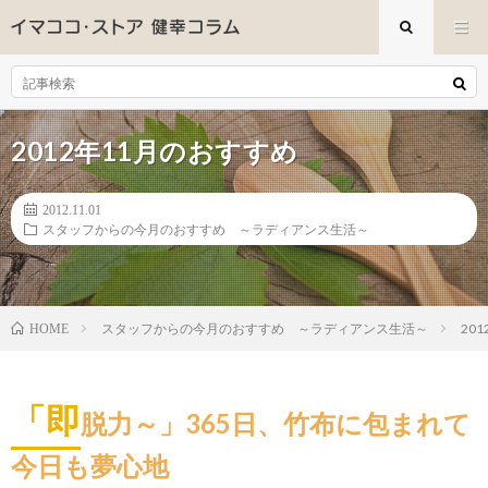
2012年11月のおすすめ
2012.11.01
スタッフからの今月のおすすめ ～ラディアンス生活～
スタッフからの今月のおすすめ ～ラディアンス生活～
20
HOME
「即
脱力～」365日、竹布に包まれて
今日も夢心地