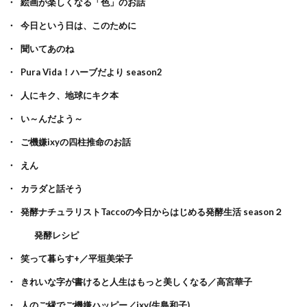
絵画が楽しくなる「色」のお話
今日という日は、このために
聞いてあのね
Pura Vida！ハーブだより season2
人にキク、地球にキク本
い～んだよう～
ご機嫌ixyの四柱推命のお話
えん
カラダと話そう
発酵ナチュラリストTaccoの今日からはじめる発酵生活 season２
発酵レシピ
笑って暮らす+／平垣美栄子
きれいな字が書けると人生はもっと美しくなる／高宮華子
人のご縁でご機嫌ハッピー／ixy(生島和子)