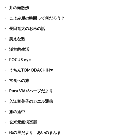
井の頭散歩
こよみ屋の時間って何だろう？
長田竜太のお米の話
美えな塾
漢方的生活
FOCUS eye
うちんTOMODACHIH❤
常食への旅
Pura Vida!ハーブだより
入江富美子のカエル通信
旅の途中
玄米元氣倶楽部
ゆの里だより あいのまんま