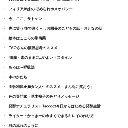
フィリア姉妹の ほめられホメオパシー
今、ここ、サトケン
先に笑う 後で泣く – しお園長のこどもの話・おとなの話
絵本はこころの常備薬
TAOさんの複眼思考のススメ
48歳・素のままに…やよい・スタイル
あろは～呼吸法
水のかたち
由歌利流★満タン人生のススメ「まん丸に笑おう」
色の専門家・草木裕子の色どりメッセージ
発酵ナチュラリストTaccoの今日からはじめる発酵生活
ライター・かっきーの今すぐできるキレイの作り方
河の流れのように