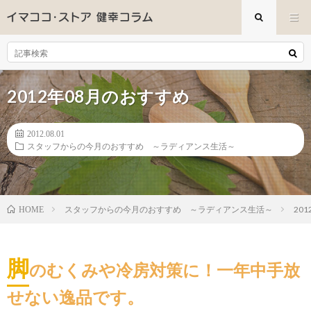
2012年08月のおすすめ
2012.08.01
スタッフからの今月のおすすめ ～ラディアンス生活～
スタッフからの今月のおすすめ ～ラディアンス生活～
20
HOME
脚
のむくみや冷房対策に！一年中手放
せない逸品です。