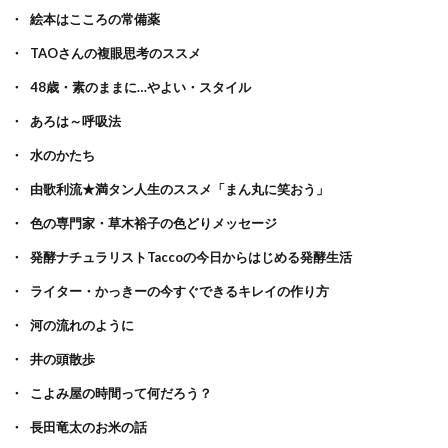
絵本はこころの常備薬
TAOさんの複眼思考のススメ
48歳・素のままに…やよい・スタイル
あろは～呼吸法
水のかたち
由歌利流★満タン人生のススメ「まん丸に笑おう」
色の専門家・草木裕子の色どりメッセージ
発酵ナチュラリストTaccoの今日からはじめる発酵生活
ライター・かっきーの今すぐできるキレイの作り方
河の流れのように
井の頭散歩
こよみ屋の時間って何だろう？
長田竜太のお米の話