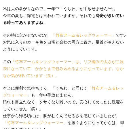
私は大の暑がりなので、一年中「うちわ」が手放せません^^;。
今年の夏も、節電とは言われていますが、それでも
冷房がきいてい
る時ってありますよね
。
その時に欠かせないのが、
「竹布アーム＆レッグウォーマー」
です♪
お気に入りのカーキ色を自宅と会社の両方に置き、足首が冷えない
ようにしています。
この
「竹布アーム＆レッグウォーマー」は、リブ編みの太さが二段
階になっていて、かかとまで包み込めるようになっています。なか
なか気が利いています（笑）。
本当に便利で気持ちよく、「うちわ」と同じく
「竹布アーム＆レッ
グウォーマー」
も一年中手放せません。
汚れも目立たなく、クサくなり難いので、安心してめったに洗濯を
していません（笑）。
仕事から帰る頃には、脚がむくんでだるさを感じていましたが、
「竹布アーム＆レッグウォーマー」
を履くようになってからは、脚