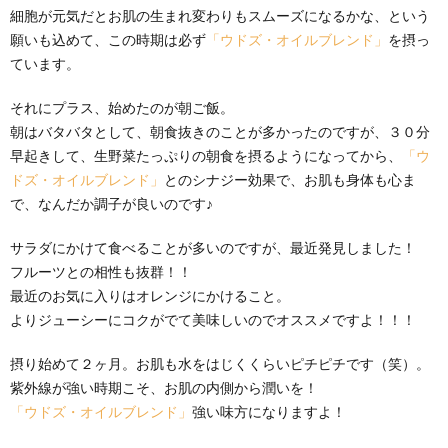
細胞が元気だとお肌の生まれ変わりもスムーズになるかな、という
願いも込めて、この時期は必ず
「ウドズ・オイルブレンド」
を摂っ
ています。
それにプラス、始めたのが朝ご飯。
朝はバタバタとして、朝食抜きのことが多かったのですが、３０分
早起きして、生野菜たっぷりの朝食を摂るようになってから、
「ウ
ドズ・オイルブレンド」
とのシナジー効果で、お肌も身体も心ま
で、なんだか調子が良いのです♪
サラダにかけて食べることが多いのですが、最近発見しました！
フルーツとの相性も抜群！！
最近のお気に入りはオレンジにかけること。
よりジューシーにコクがでて美味しいのでオススメですよ！！！
摂り始めて２ヶ月。お肌も水をはじくくらいピチピチです（笑）。
紫外線が強い時期こそ、お肌の内側から潤いを！
「ウドズ・オイルブレンド」
強い味方になりますよ！