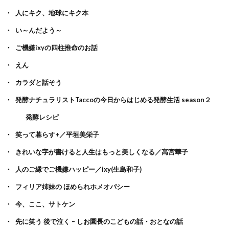
人にキク、地球にキク本
い～んだよう～
ご機嫌ixyの四柱推命のお話
えん
カラダと話そう
発酵ナチュラリストTaccoの今日からはじめる発酵生活 season２
発酵レシピ
笑って暮らす+／平垣美栄子
きれいな字が書けると人生はもっと美しくなる／高宮華子
人のご縁でご機嫌ハッピー／ixy(生島和子)
フィリア姉妹の ほめられホメオパシー
今、ここ、サトケン
先に笑う 後で泣く – しお園長のこどもの話・おとなの話