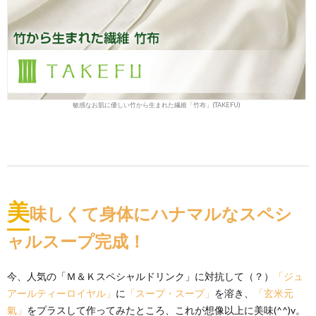
敏感なお肌に優しい竹から生まれた繊維「竹布」(TAKEFU)
美
味しくて身体にハナマルなスペシ
ャルスープ完成！
今、人気の「Ｍ＆Ｋスペシャルドリンク」に対抗して（？）
「ジュ
アールティーロイヤル」
に
「スープ・スープ」
を溶き、
「玄米元
氣」
をプラスして作ってみたところ、これが想像以上に美味(^^)v。