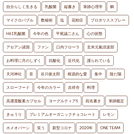
自分らしく生きる
乳酸菌
縦書き
筆跡心理学
鯛
マイクロバブル
数秘術
塩
花粉症
プロポリススプレー
H61乳酸菌
今年の色
平尾誠二さん
心の状態
アセアン諸国
ファン
口内フローラ
玄米元氣倶楽部
お料理に月のしずく
抗酸化
近代化
護られている
天河神社
音
谷川俊太郎
根源的な愛
集中
陰だ陽
スローフード
今年のカラー
吉祥寺
料理
高濃度酸素カプセル
ヨーグルティアS
宛名書き
筆跡鑑定
きゅうり
プレミアムオーガニックチョコレート
レモン
ホメオパーシ
笑う
新型コロナ
2020年
ONE TEAM