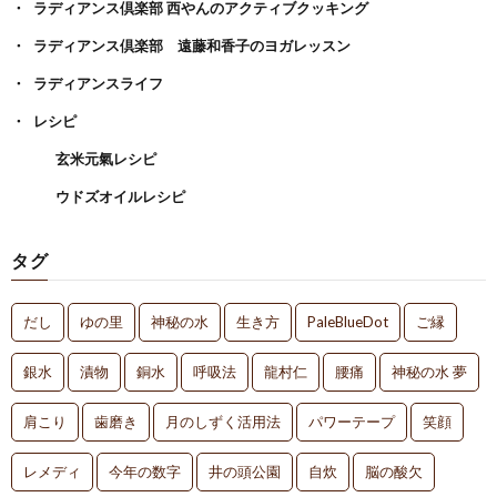
ラディアンス倶楽部 西やんのアクティブクッキング
ラディアンス倶楽部 遠藤和香子のヨガレッスン
ラディアンスライフ
レシピ
玄米元氣レシピ
ウドズオイルレシピ
タグ
だし
ゆの里
神秘の水
生き方
PaleBlueDot
ご縁
銀水
漬物
銅水
呼吸法
龍村仁
腰痛
神秘の水 夢
肩こり
歯磨き
月のしずく活用法
パワーテープ
笑顔
レメディ
今年の数字
井の頭公園
自炊
脳の酸欠