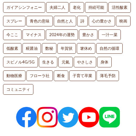
ガイアシンフォニー
夫婦二人
老化
持続可能
活性酸素
スプレー
青色の意味
自然と人
詩
心の豊かさ
映画
今ここ
マイナス
2024年の運勢
豊かさ
一汁一菜
低酸素
糀醤油
数秘
年賀状
箸休め
自然の循環
スピノル4G/5G
生きる
元氣
やさしさ
身体
動物医療
フローラ社
断食
子育て卒業
薄毛予防
コミュニティ