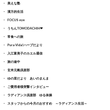
美えな塾
漢方的生活
FOCUS eye
うちんTOMODACHIH❤
常食への旅
Pura Vida!ハーブだより
入江富美子のカエル通信
旅の途中
玄米元氣倶楽部
ゆの里だより あいのまんま
ご愛用者様突撃インタビュー
ラディアンス倶楽部 ゆる体操
スタッフからの今月のおすすめ ～ラディアンス生活～