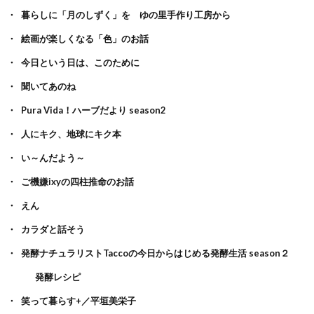
暮らしに「月のしずく」を ゆの里手作り工房から
絵画が楽しくなる「色」のお話
今日という日は、このために
聞いてあのね
Pura Vida！ハーブだより season2
人にキク、地球にキク本
い～んだよう～
ご機嫌ixyの四柱推命のお話
えん
カラダと話そう
発酵ナチュラリストTaccoの今日からはじめる発酵生活 season２
発酵レシピ
笑って暮らす+／平垣美栄子