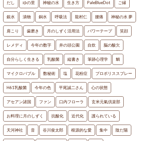
だし
ゆの里
神秘の水
生き方
PaleBlueDot
ご縁
銀水
漬物
銅水
呼吸法
龍村仁
腰痛
神秘の水 夢
肩こり
歯磨き
月のしずく活用法
パワーテープ
笑顔
レメディ
今年の数字
井の頭公園
自炊
脳の酸欠
自分らしく生きる
乳酸菌
縦書き
筆跡心理学
鯛
マイクロバブル
数秘術
塩
花粉症
プロポリススプレー
H61乳酸菌
今年の色
平尾誠二さん
心の状態
アセアン諸国
ファン
口内フローラ
玄米元氣倶楽部
お料理に月のしずく
抗酸化
近代化
護られている
天河神社
音
谷川俊太郎
根源的な愛
集中
陰だ陽