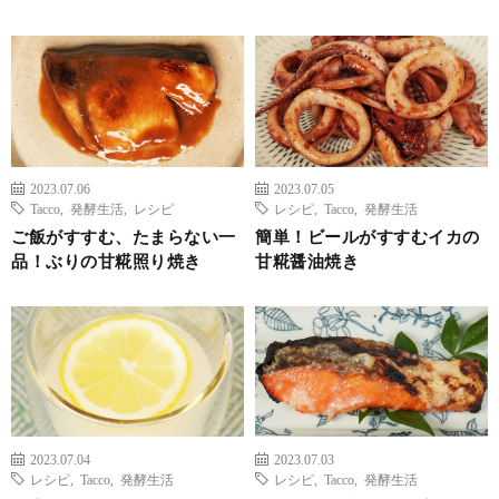
2023.07.06
2023.07.05
Tacco
,
発酵生活
,
レシピ
レシピ
,
Tacco
,
発酵生活
ご飯がすすむ、たまらない一
簡単！ビールがすすむイカの
品！ぶりの甘糀照り焼き
甘糀醤油焼き
2023.07.04
2023.07.03
レシピ
,
Tacco
,
発酵生活
レシピ
,
Tacco
,
発酵生活