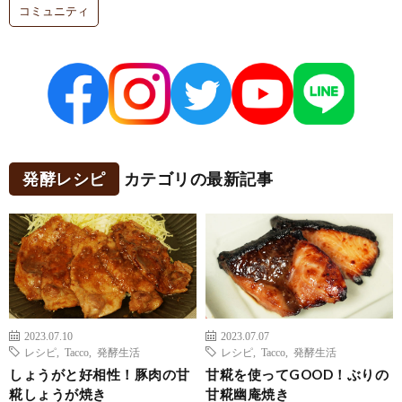
コミュニティ
発酵レシピ
カテゴリの最新記事
2023.07.10
2023.07.07
レシピ
,
Tacco
,
発酵生活
レシピ
,
Tacco
,
発酵生活
しょうがと好相性！豚肉の甘
甘糀を使ってGOOD！ぶりの
糀しょうが焼き
甘糀幽庵焼き