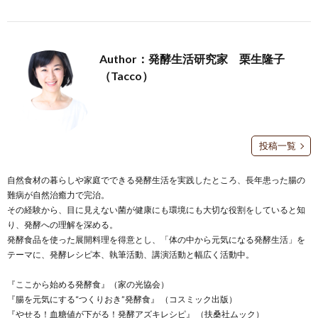
Author：発酵生活研究家 栗生隆子
（Tacco）
投稿一覧
自然食材の暮らしや家庭でできる発酵生活を実践したところ、長年患った腸の
難病が自然治癒力で完治。
その経験から、目に見えない菌が健康にも環境にも大切な役割をしていると知
り、発酵への理解を深める。
発酵食品を使った展開料理を得意とし、「体の中から元気になる発酵生活」を
テーマに、発酵レシピ本、執筆活動、講演活動と幅広く活動中。
『ここから始める発酵食』（家の光協会）
『腸を元気にする“つくりおき”発酵食』 （コスミック出版）
『やせる！血糖値が下がる！発酵アズキレシピ』 （扶桑社ムック）