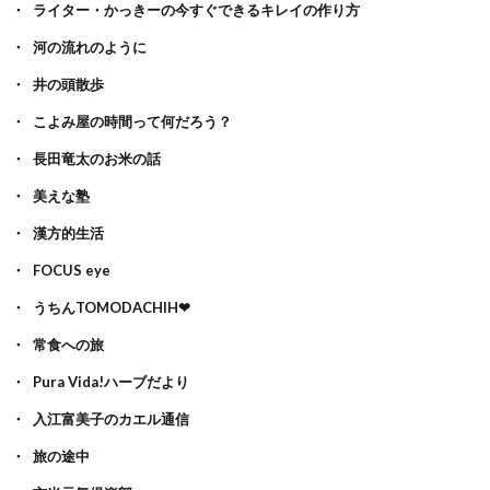
ライター・かっきーの今すぐできるキレイの作り方
河の流れのように
井の頭散歩
こよみ屋の時間って何だろう？
長田竜太のお米の話
美えな塾
漢方的生活
FOCUS eye
うちんTOMODACHIH❤
常食への旅
Pura Vida!ハーブだより
入江富美子のカエル通信
旅の途中