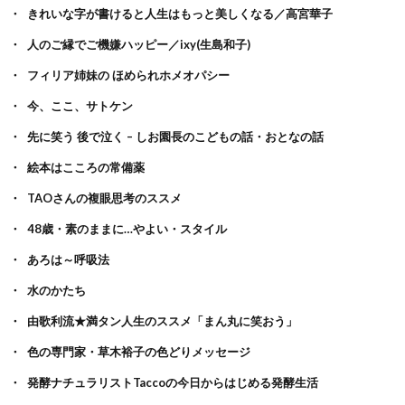
きれいな字が書けると人生はもっと美しくなる／高宮華子
人のご縁でご機嫌ハッピー／ixy(生島和子)
フィリア姉妹の ほめられホメオパシー
今、ここ、サトケン
先に笑う 後で泣く – しお園長のこどもの話・おとなの話
絵本はこころの常備薬
TAOさんの複眼思考のススメ
48歳・素のままに…やよい・スタイル
あろは～呼吸法
水のかたち
由歌利流★満タン人生のススメ「まん丸に笑おう」
色の専門家・草木裕子の色どりメッセージ
発酵ナチュラリストTaccoの今日からはじめる発酵生活