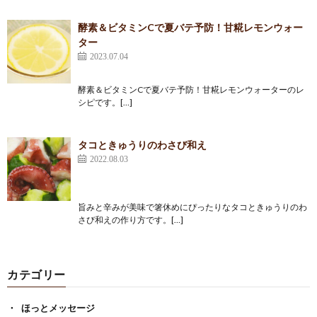
酵素＆ビタミンCで夏バテ予防！甘糀レモンウォー
ター
2023.07.04
酵素＆ビタミンCで夏バテ予防！甘糀レモンウォーターのレ
シピです。[…]
タコときゅうりのわさび和え
2022.08.03
旨みと辛みが美味で箸休めにぴったりなタコときゅうりのわ
さび和えの作り方です。[…]
カテゴリー
ほっとメッセージ