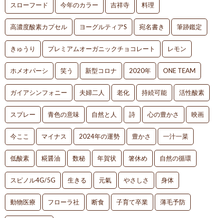
スローフード
今年のカラー
吉祥寺
料理
高濃度酸素カプセル
ヨーグルティアS
宛名書き
筆跡鑑定
きゅうり
プレミアムオーガニックチョコレート
レモン
ホメオパーシ
笑う
新型コロナ
2020年
ONE TEAM
ガイアシンフォニー
夫婦二人
老化
持続可能
活性酸素
スプレー
青色の意味
自然と人
詩
心の豊かさ
映画
今ここ
マイナス
2024年の運勢
豊かさ
一汁一菜
低酸素
糀醤油
数秘
年賀状
箸休め
自然の循環
スピノル4G/5G
生きる
元氣
やさしさ
身体
動物医療
フローラ社
断食
子育て卒業
薄毛予防