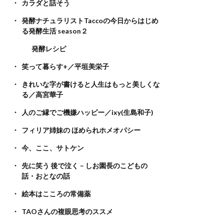
カラダと話そう
発酵ナチュラリストTaccoの今日からはじめ
る発酵生活 season２
発酵レシピ
笑って暮らす+／平垣美栄子
きれいな字が書けると人生はもっと美しくな
る／高宮華子
人のご縁でご機嫌ハッピー／ixy(生島和子)
フィリア姉妹の ほめられホメオパシー
今、ここ、サトケン
先に笑う 後で泣く – しお園長のこどもの
話・おとなの話
絵本はこころの常備薬
TAOさんの複眼思考のススメ