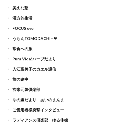
美えな塾
漢方的生活
FOCUS eye
うちんTOMODACHIH❤
常食への旅
Pura Vida!ハーブだより
入江富美子のカエル通信
旅の途中
玄米元氣倶楽部
ゆの里だより あいのまんま
ご愛用者様突撃インタビュー
ラディアンス倶楽部 ゆる体操