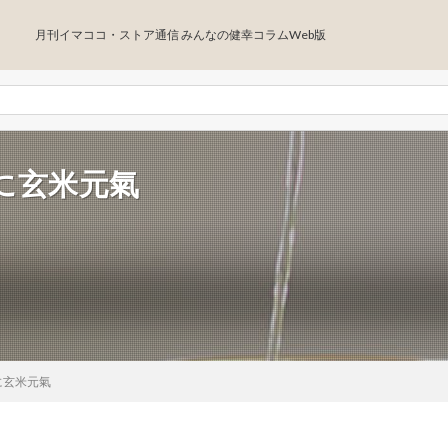
月刊イマココ・ストア通信 みんなの健幸コラムWeb版
に玄米元氣
に玄米元氣