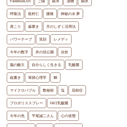
PaleBlueDot
ご縁
銀水
漬物
銅水
呼吸法
龍村仁
腰痛
神秘の水 夢
肩こり
歯磨き
月のしずく活用法
パワーテープ
笑顔
レメディ
今年の数字
井の頭公園
自炊
脳の酸欠
自分らしく生きる
乳酸菌
縦書き
筆跡心理学
鯛
マイクロバブル
数秘術
塩
花粉症
プロポリススプレー
H61乳酸菌
今年の色
平尾誠二さん
心の状態