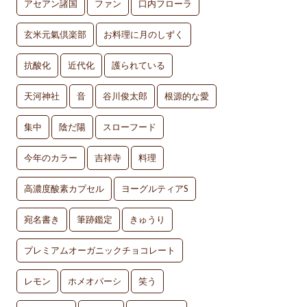
アセアン諸国
ファン
口内フローラ
玄米元氣倶楽部
お料理に月のしずく
抗酸化
近代化
護られている
天河神社
音
谷川俊太郎
根源的な愛
集中
陰だ陽
スローフード
今年のカラー
吉祥寺
料理
高濃度酸素カプセル
ヨーグルティアS
宛名書き
筆跡鑑定
きゅうり
プレミアムオーガニックチョコレート
レモン
ホメオパーシ
笑う