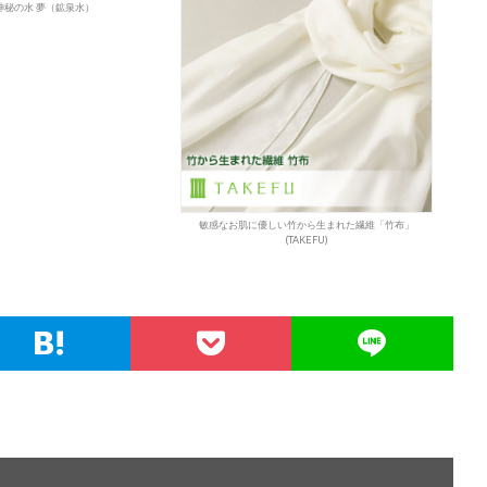
神秘の水 夢（鉱泉水）
敏感なお肌に優しい竹から生まれた繊維「竹布」
(TAKEFU)