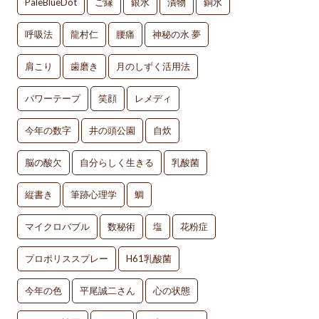
PaleBlueDot
ご縁
銀水
漬物
銅水
呼吸法
龍村仁
腰痛
神秘の水 夢
肩こり
歯磨き
月のしずく活用法
パワーテープ
笑顔
レメディ
今年の数字
井の頭公園
自炊
脳の酸欠
自分らしく生きる
乳酸菌
縦書き
筆跡心理学
鯛
マイクロバブル
数秘術
塩
花粉症
プロポリススプレー
H61乳酸菌
今年の色
平尾誠二さん
心の状態