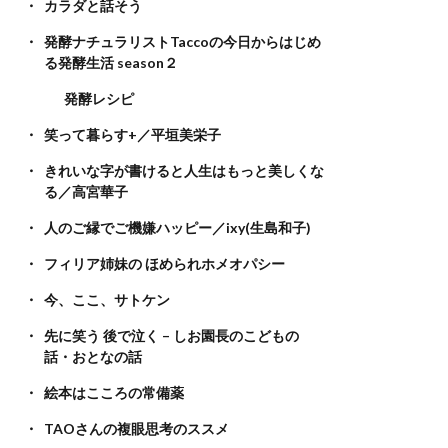
カラダと話そう
発酵ナチュラリストTaccoの今日からはじめ
る発酵生活 season２
発酵レシピ
笑って暮らす+／平垣美栄子
きれいな字が書けると人生はもっと美しくな
る／高宮華子
人のご縁でご機嫌ハッピー／ixy(生島和子)
フィリア姉妹の ほめられホメオパシー
今、ここ、サトケン
先に笑う 後で泣く – しお園長のこどもの
話・おとなの話
絵本はこころの常備薬
TAOさんの複眼思考のススメ