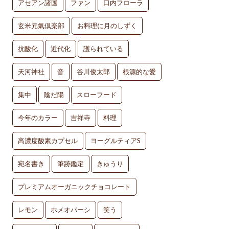
アセアン諸国
ファン
口内フローラ
玄米元氣倶楽部
お料理に月のしずく
抗酸化
近代化
護られている
天河神社
音
谷川俊太郎
根源的な愛
集中
陰だ陽
スローフード
今年のカラー
吉祥寺
料理
高濃度酸素カプセル
ヨーグルティアS
宛名書き
筆跡鑑定
きゅうり
プレミアムオーガニックチョコレート
レモン
ホメオパーシ
笑う