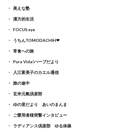
美えな塾
漢方的生活
FOCUS eye
うちんTOMODACHIH❤
常食への旅
Pura Vida!ハーブだより
入江富美子のカエル通信
旅の途中
玄米元氣倶楽部
ゆの里だより あいのまんま
ご愛用者様突撃インタビュー
ラディアンス倶楽部 ゆる体操