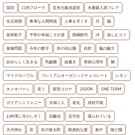
笑顔
口内フローラ
玄米元氣倶楽部
水素吸入器フレア
生活習慣
希薄な人間関係
人事を尽くす
月
脳
覚和歌子
平和や幸福こそが道
西嶋航司
冲
楽しむコツ
食糧問題
今年の数字
井の頭公園
自炊
脳の酸欠
自分らしく生きる
乳酸菌
縦書き
筆跡心理学
鯛
マイクロバブル
プレミアムオーガニックチョコレート
レモン
ホメオパーシ
笑う
新型コロナ
2020年
ONE TEAM
ガイアシンフォニー
夫婦二人
老化
持続可能
お料理に月のしずく
抗酸化
近代化
護られている
天河神社
音
谷川俊太郎
根源的な愛
集中
陰だ陽