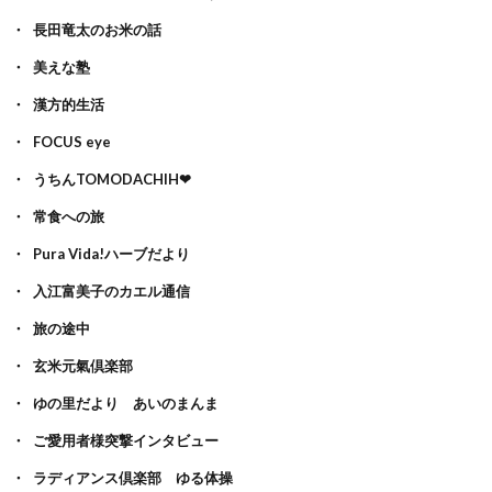
長田竜太のお米の話
美えな塾
漢方的生活
FOCUS eye
うちんTOMODACHIH❤
常食への旅
Pura Vida!ハーブだより
入江富美子のカエル通信
旅の途中
玄米元氣倶楽部
ゆの里だより あいのまんま
ご愛用者様突撃インタビュー
ラディアンス倶楽部 ゆる体操