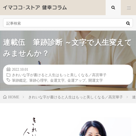
連載伍 筆跡診断 ～文字で人生変えて
みませんか？
2022.10.01
きれいな字が書けると人生はもっと美しくなる／高宮華子
筆跡鑑定
,
筆跡心理学
,
金運文字
,
金運アップ
,
開運文字
きれいな字が書けると人生はもっと美しくなる／高宮華子
連
HOME