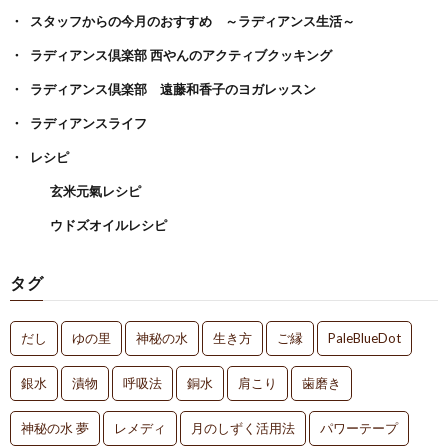
スタッフからの今月のおすすめ ～ラディアンス生活～
ラディアンス倶楽部 西やんのアクティブクッキング
ラディアンス倶楽部 遠藤和香子のヨガレッスン
ラディアンスライフ
レシピ
玄米元氣レシピ
ウドズオイルレシピ
タグ
だし
ゆの里
神秘の水
生き方
ご縁
PaleBlueDot
銀水
漬物
呼吸法
銅水
肩こり
歯磨き
神秘の水 夢
レメディ
月のしずく活用法
パワーテープ