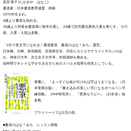
高宮 華子 (たかみや はなこ)
書道家・日本書道教育連盟 師範
1975年生まれ。
6歳より書道を始める。
18歳より和香会書道展に毎年出展し、24歳で読売書法展初入選を果たす。 その
後、入選・入賞は多数。
「3分で美文字になれる！書道教室 書道のはな＊みち」運営。
日本橋、大崎、新宿御苑、目黒碑文谷、渋谷ヒカリエサテライトサロンのほ
か、神奈川大学、共立女子大学等、外部講師を務める。
短時間でキレイな字を引き出すためのスパルタ指導を得意としている。
著書に、『まっすぐな線が引ければ字はうまくなる』（日
本実業出版）、『書き込み式美しい字になるボールペン字
練習帳』（PHP研究所）、『悪筆セラピー』（幻冬舎）他
多数。
プライベートでは2児の母。
■書道のはな＊みち レッスン情報
https://hana-michi.com/