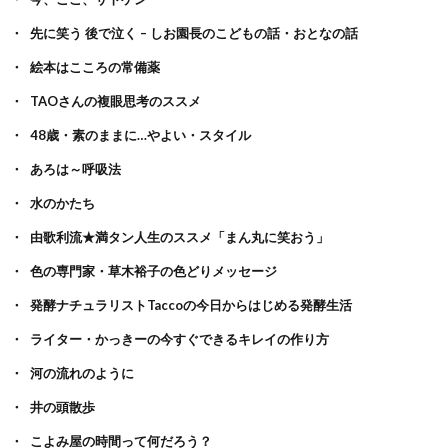
先に笑う 後で泣く – しお園長のこどもの話・おとなの話
絵本はこころの常備薬
TAOさんの複眼思考のススメ
48歳・素のままに…やよい・スタイル
あろは～呼吸法
水のかたち
由歌利流★満タン人生のススメ「まん丸に笑おう」
色の専門家・草木裕子の色どりメッセージ
発酵ナチュラリストTaccoの今日からはじめる発酵生活
ライター・かっきーの今すぐできるキレイの作り方
河の流れのように
井の頭散歩
こよみ屋の時間って何だろう？