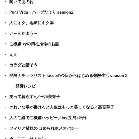
聞いてあのね
Pura Vida！ハーブだより season2
人にキク、地球にキク本
い～んだよう～
ご機嫌ixyの四柱推命のお話
えん
カラダと話そう
発酵ナチュラリストTaccoの今日からはじめる発酵生活 season２
発酵レシピ
笑って暮らす+／平垣美栄子
きれいな字が書けると人生はもっと美しくなる／高宮華子
人のご縁でご機嫌ハッピー／ixy(生島和子)
フィリア姉妹の ほめられホメオパシー
今、ここ、サトケン