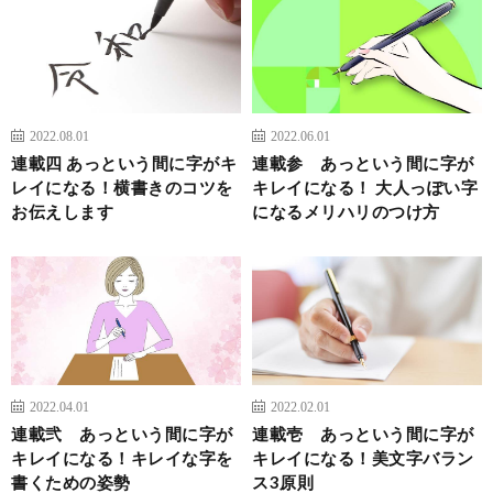
2022.08.01
2022.06.01
連載四 あっという間に字がキ
連載参 あっという間に字が
レイになる！横書きのコツを
キレイになる！ 大人っぽい字
お伝えします
になるメリハリのつけ方
2022.04.01
2022.02.01
連載弐 あっという間に字が
連載壱 あっという間に字が
キレイになる！キレイな字を
キレイになる！美文字バラン
書くための姿勢
ス3原則