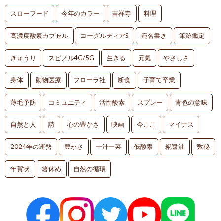
スローフード
今年のカラー
吉祥寺
料理
高濃度酸素カプセル
ヨーグルティアS
宛名書き
筆跡鑑定
きゅうり
スピノル4G/5G
生きる
元氣
やさしさ
身体
動物医療
フローラ社
断食
子育て卒業
薄毛予防
コミュニティ
活性酸素
スプレー
青色の意味
自然と人
詩
心の豊かさ
映画
今ここ
マイナス
2024年の運勢
豊かさ
一汁一菜
低酸素
糀醤油
数秘
年賀状
箸休め
自然の循環