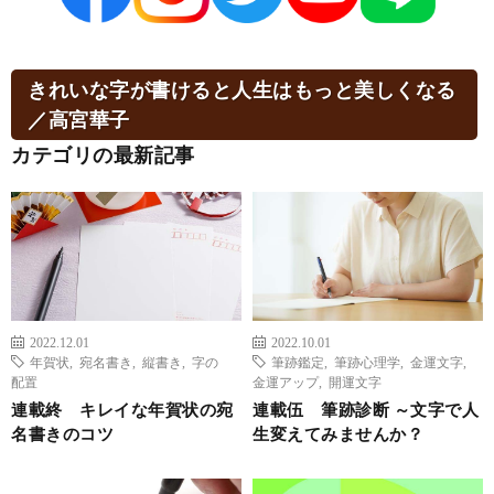
きれいな字が書けると人生はもっと美しくなる
／高宮華子
カテゴリの最新記事
2022.12.01
2022.10.01
年賀状
,
宛名書き
,
縦書き
,
字の
筆跡鑑定
,
筆跡心理学
,
金運文字
,
配置
金運アップ
,
開運文字
連載終 キレイな年賀状の宛
連載伍 筆跡診断 ～文字で人
名書きのコツ
生変えてみませんか？