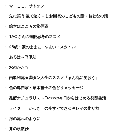
今、ここ、サトケン
先に笑う 後で泣く – しお園長のこどもの話・おとなの話
絵本はこころの常備薬
TAOさんの複眼思考のススメ
48歳・素のままに…やよい・スタイル
あろは～呼吸法
水のかたち
由歌利流★満タン人生のススメ「まん丸に笑おう」
色の専門家・草木裕子の色どりメッセージ
発酵ナチュラリストTaccoの今日からはじめる発酵生活
ライター・かっきーの今すぐできるキレイの作り方
河の流れのように
井の頭散歩