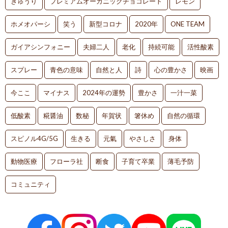
きゅうり
プレミアムオーガニックチョコレート
レモン
ホメオパーシ
笑う
新型コロナ
2020年
ONE TEAM
ガイアシンフォニー
夫婦二人
老化
持続可能
活性酸素
スプレー
青色の意味
自然と人
詩
心の豊かさ
映画
今ここ
マイナス
2024年の運勢
豊かさ
一汁一菜
低酸素
糀醤油
数秘
年賀状
箸休め
自然の循環
スピノル4G/5G
生きる
元氣
やさしさ
身体
動物医療
フローラ社
断食
子育て卒業
薄毛予防
コミュニティ