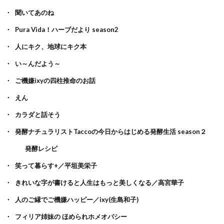
聞いてあのね
Pura Vida！ハーブだより season2
人にキク、地球にキク本
い～んだよう～
ご機嫌ixyの四柱推命のお話
えん
カラダと話そう
発酵ナチュラリストTaccoの今日からはじめる発酵生活 season２
発酵レシピ
笑って暮らす+／平垣美栄子
きれいな字が書けると人生はもっと美しくなる／高宮華子
人のご縁でご機嫌ハッピー／ixy(生島和子)
フィリア姉妹の ほめられホメオパシー