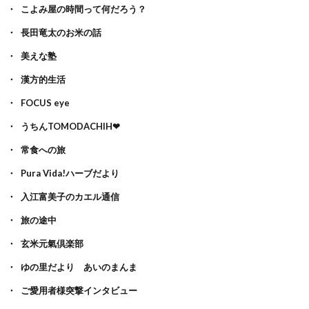
こよみ屋の時間って何だろう？
長田竜太のお米の話
美えな塾
漢方的生活
FOCUS eye
うちんTOMODACHIH❤
常食への旅
Pura Vida!ハーブだより
入江富美子のカエル通信
旅の途中
玄米元氣倶楽部
ゆの里だより あいのまんま
ご愛用者様突撃インタビュー