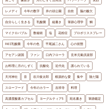
レメディ
今年の数字
井の頭公園
自炊
脳の酸欠
自分らしく生きる
乳酸菌
縦書き
筆跡心理学
鯛
マイクロバブル
数秘術
塩
花粉症
プロポリススプレー
H61乳酸菌
今年の色
平尾誠二さん
心の状態
アセアン諸国
ファン
口内フローラ
玄米元氣倶楽部
お料理に月のしずく
抗酸化
近代化
護られている
天河神社
音
谷川俊太郎
根源的な愛
集中
陰だ陽
スローフード
今年のカラー
吉祥寺
料理
高濃度酸素カプセル
ヨーグルティアS
宛名書き
筆跡鑑定