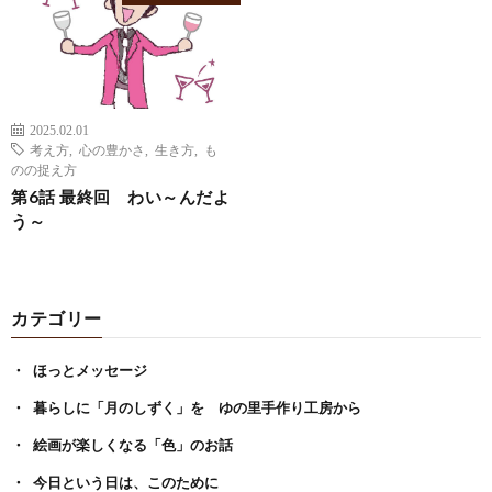
2025.02.01
考え方
,
心の豊かさ
,
生き方
,
も
のの捉え方
第6話 最終回 わい～んだよ
う～
カテゴリー
ほっとメッセージ
暮らしに「月のしずく」を ゆの里手作り工房から
絵画が楽しくなる「色」のお話
今日という日は、このために