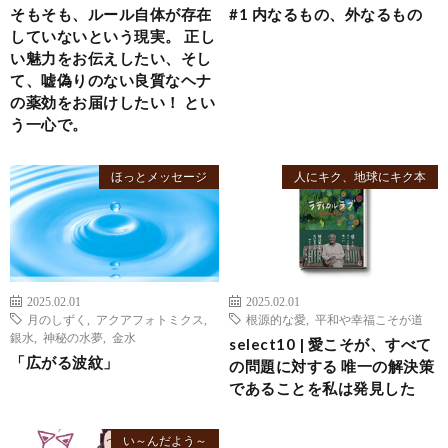
そもそも、ルール自体が存在
#1 内なるもの、外なるもの
していないという現実。 正し
い魅力をお伝えしたい、そし
て、嘘偽りのない良質なヘナ
の薬効をお届けしたい！ とい
う一心で。
ほっとメッセージ
人にキク、地球にキク本
2025.02.01
2025.02.01
月のしずく
,
アクアフォトミクス
,
根源的な愛
,
平和や幸福こそが道
銀水
,
神秘の水夢
,
金水
select10 | 愛こそが、すべて
「広がる波紋」
の問題に対する 唯一の解決策
であることを私は発見した
い～んだよう～