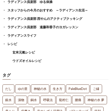
ラディアンス倶楽部 ゆる体操
スタッフからの今月のおすすめ ～ラディアンス生活～
ラディアンス倶楽部 西やんのアクティブクッキング
ラディアンス倶楽部 遠藤和香子のヨガレッスン
ラディアンスライフ
レシピ
玄米元氣レシピ
ウドズオイルレシピ
タグ
だし
ゆの里
神秘の水
生き方
PaleBlueDot
ご縁
銀水
漬物
銅水
呼吸法
龍村仁
腰痛
神秘の水 夢
肩こり
歯磨き
月のしずく活用法
パワーテープ
笑顔