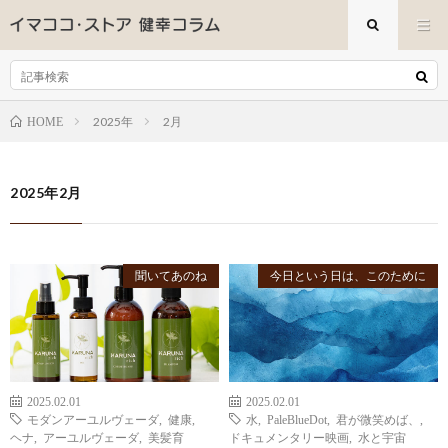
2025年
2月
HOME
2025年2月
聞いてあのね
今日という日は、このために
2025.02.01
2025.02.01
モダンアーユルヴェーダ
,
健康
,
水
,
PaleBlueDot
,
君が微笑めば、
,
ヘナ
,
アーユルヴェーダ
,
美髪育
ドキュメンタリー映画
,
水と宇宙