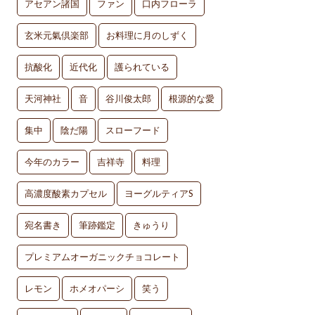
アセアン諸国
ファン
口内フローラ
玄米元氣倶楽部
お料理に月のしずく
抗酸化
近代化
護られている
天河神社
音
谷川俊太郎
根源的な愛
集中
陰だ陽
スローフード
今年のカラー
吉祥寺
料理
高濃度酸素カプセル
ヨーグルティアS
宛名書き
筆跡鑑定
きゅうり
プレミアムオーガニックチョコレート
レモン
ホメオパーシ
笑う