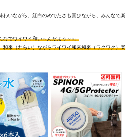
味わいながら、紅白のめでたさも喜びながら、みんなで楽
んなでワイワイ和い～んだよう～♪」
、和来（わらい）ながらワイワイ和来和来（ワクワク）楽