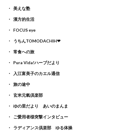
美えな塾
漢方的生活
FOCUS eye
うちんTOMODACHIH❤
常食への旅
Pura Vida!ハーブだより
入江富美子のカエル通信
旅の途中
玄米元氣倶楽部
ゆの里だより あいのまんま
ご愛用者様突撃インタビュー
ラディアンス倶楽部 ゆる体操