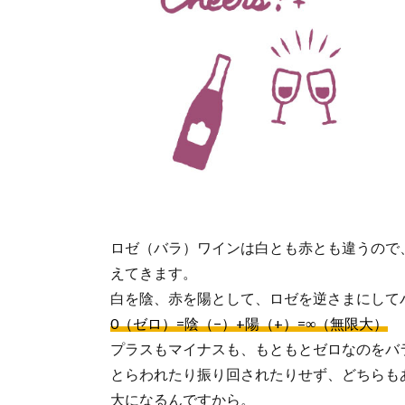
ロゼ（バラ）ワインは白とも赤とも違うので
えてきます。
白を陰、赤を陽として、ロゼを逆さまにして
0（ゼロ）=陰（−）+陽（+）=∞（無限大）
プラスもマイナスも、もともとゼロなのをバ
とらわれたり振り回されたりせず、どちらも
大になるんですから。