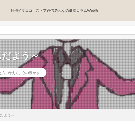
月刊イマココ・ストア通信 みんなの健幸コラムWeb版
んだよう～
え方
,
考え方
,
心の豊かさ
んだよう～