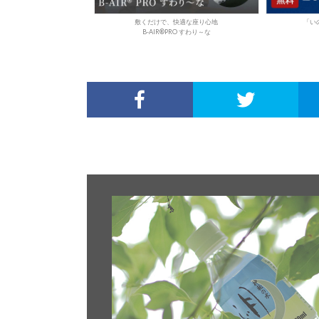
敷くだけで、快適な座り心地
「い
B-AIR®PRO すわり～な