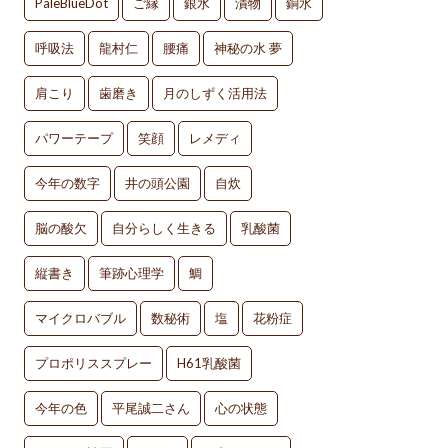
PaleBlueDot
ご縁
銀水
漬物
銅水
呼吸法
龍村仁
腰痛
神秘の水 夢
肩こり
歯磨き
月のしずく活用法
パワーテープ
笑顔
レメディ
今年の数字
井の頭公園
自炊
脳の酸欠
自分らしく生きる
乳酸菌
縦書き
筆跡心理学
鯛
マイクロバブル
数秘術
塩
花粉症
プロポリススプレー
H61乳酸菌
今年の色
平尾誠二さん
心の状態