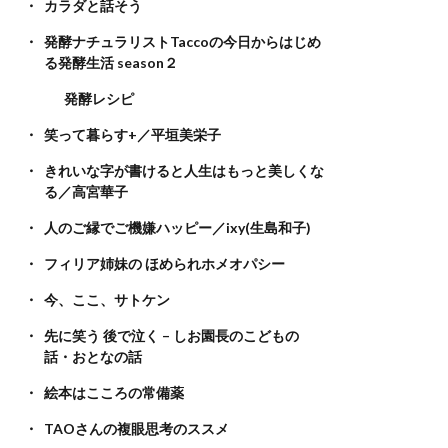
カラダと話そう
発酵ナチュラリストTaccoの今日からはじめ
る発酵生活 season２
発酵レシピ
笑って暮らす+／平垣美栄子
きれいな字が書けると人生はもっと美しくな
る／高宮華子
人のご縁でご機嫌ハッピー／ixy(生島和子)
フィリア姉妹の ほめられホメオパシー
今、ここ、サトケン
先に笑う 後で泣く – しお園長のこどもの
話・おとなの話
絵本はこころの常備薬
TAOさんの複眼思考のススメ