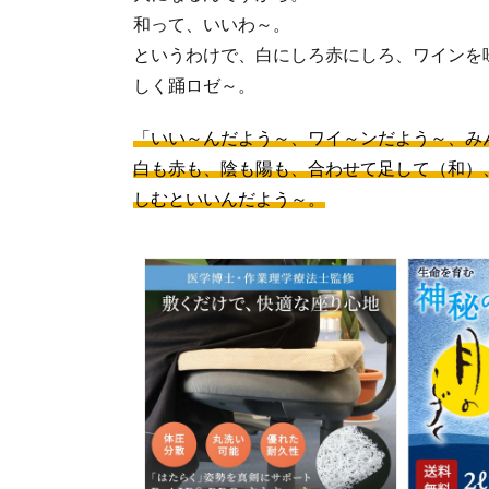
和って、いいわ～。
というわけで、白にしろ赤にしろ、ワインを
しく踊ロゼ～。
「いい～んだよう～、ワイ～ンだよう～、み
白も赤も、陰も陽も、合わせて足して（和）
しむといいんだよう～。