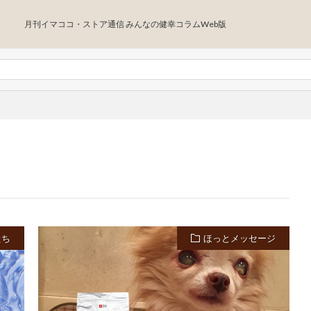
月刊イマココ・ストア通信 みんなの健幸コラムWeb版
たち
ほっとメッセージ