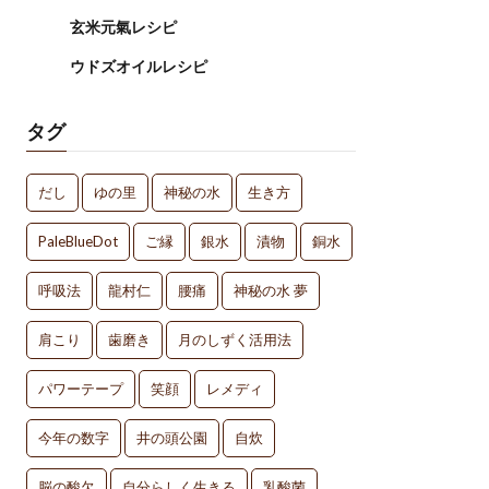
玄米元氣レシピ
ウドズオイルレシピ
タグ
だし
ゆの里
神秘の水
生き方
PaleBlueDot
ご縁
銀水
漬物
銅水
呼吸法
龍村仁
腰痛
神秘の水 夢
肩こり
歯磨き
月のしずく活用法
パワーテープ
笑顔
レメディ
今年の数字
井の頭公園
自炊
脳の酸欠
自分らしく生きる
乳酸菌