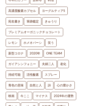
今年のカラー
吉祥寺
料理
高濃度酸素カプセル
ヨーグルティアS
宛名書き
筆跡鑑定
きゅうり
プレミアムオーガニックチョコレート
レモン
ホメオパーシ
笑う
新型コロナ
2020年
ONE TEAM
ガイアシンフォニー
夫婦二人
老化
持続可能
活性酸素
スプレー
青色の意味
自然と人
詩
心の豊かさ
映画
今ここ
マイナス
2024年の運勢