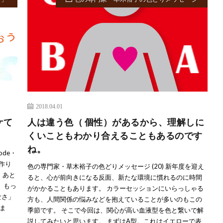
2018.04.01
ケて
人は違う色（ 個性）があるから、理解しに
くいこともわかり合えることもあるのです
ね。
de・
作り
色の専門家・草木裕子の色どりメッセージ (20) 新年度を迎え
 あと
ると、心が前向きになる反面、新たな環境に慣れるのに時間
、もっ
がかかることもあります。 カラーセッションにいらっしゃる
なさ」
方も、人間関係の悩みなどを抱えていることが多いのもこの
ま
季節です。 そこで今回は、関心が高い血液型を色と繋いで解
説してみたいと思います。 まずはA型。これはイエローで表