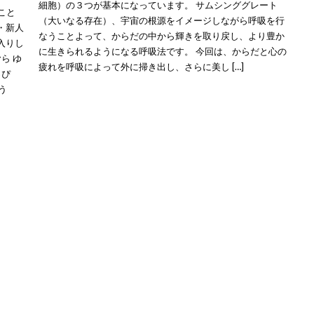
細胞）の３つが基本になっています。 サムシンググレート
こと
（大いなる存在）、宇宙の根源をイメージしながら呼吸を行
・新人
なうことよって、からだの中から輝きを取り戻し、より豊か
入りし
に生きられるようになる呼吸法です。 今回は、からだと心の
ら ゆ
疲れを呼吸によって外に掃き出し、さらに美し […]
っぴ
う