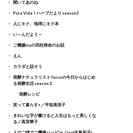
聞いてあのね
Pura Vida！ハーブだより season2
人にキク、地球にキク本
い～んだよう～
ご機嫌ixyの四柱推命のお話
えん
カラダと話そう
発酵ナチュラリストTaccoの今日からはじめ
る発酵生活 season２
発酵レシピ
笑って暮らす+／平垣美栄子
きれいな字が書けると人生はもっと美しくな
る／高宮華子
人のご縁でご機嫌ハッピー／ixy(生島和子)