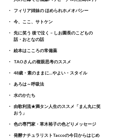
フィリア姉妹の ほめられホメオパシー
今、ここ、サトケン
先に笑う 後で泣く – しお園長のこどもの
話・おとなの話
絵本はこころの常備薬
TAOさんの複眼思考のススメ
48歳・素のままに…やよい・スタイル
あろは～呼吸法
水のかたち
由歌利流★満タン人生のススメ「まん丸に笑
おう」
色の専門家・草木裕子の色どりメッセージ
発酵ナチュラリストTaccoの今日からはじめ