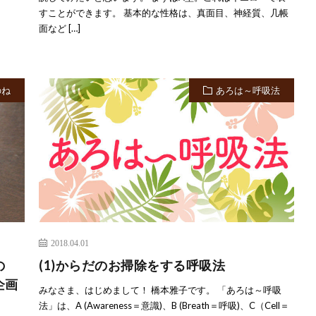
すことができます。 基本的な性格は、真面目、神経質、几帳
面など […]
のね
あろは～呼吸法
2018.04.01
の
(1)からだのお掃除をする呼吸法
企画
みなさま、はじめまして！ 橋本雅子です。 「あろは～呼吸
法」は、A (Awareness＝意識)、B (Breath＝呼吸)、C（Cell＝