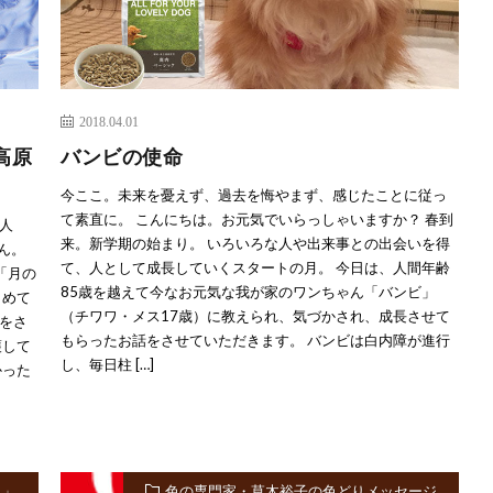
2018.04.01
高原
バンビの使命
今ここ。未来を憂えず、過去を悔やまず、感じたことに従っ
て素直に。 こんにちは。お元気でいらっしゃいますか？ 春到
人
来。新学期の始まり。 いろいろな人や出来事との出会いを得
ん。
て、人として成長していくスタートの月。 今日は、人間年齢
「月の
85歳を越えて今なお元気な我が家のワンちゃん「バンビ」
とめて
（チワワ・メス17歳）に教えられ、気づかされ、成長させて
をさ
もらったお話をさせていただきます。 バンビは白内障が進行
護して
し、毎日柱 […]
かった
う」
色の専門家・草木裕子の色どりメッセージ