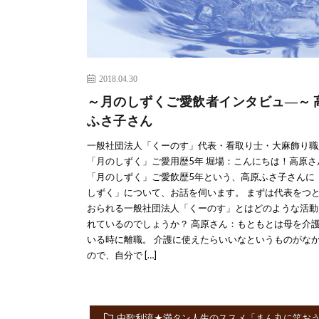
2018.04.30
～月のしずくご愛飲者インタビュ―～ 
ふさ子さん
一般社団法人「くーのす」代表・看取り士・大麻飾り職
「月のしずく」ご愛用歴5年 堀場：こんにちは！高原さ
「月のしずく」ご愛飲歴5年という、高原ふさ子さんに
しずく」について、お話を伺います。 まずは代表をつ
おられる一般社団法人「くーのす」とはどのような活動
れているのでしょうか？ 高原さん：もともとは母を介
いる時に離職。 介護に使えたらいいなというものがな
ので、自分で […]
由歌利流★満タン人生のススメ「まん丸に笑お