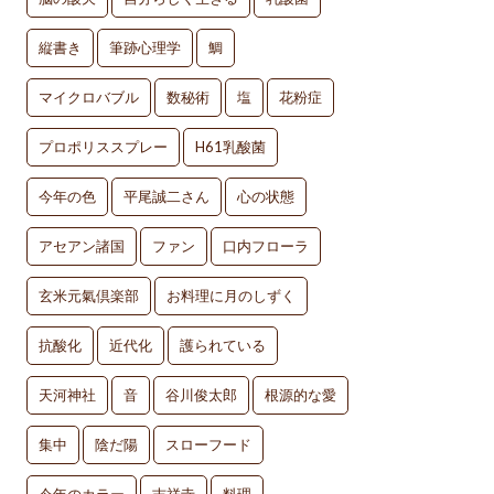
縦書き
筆跡心理学
鯛
マイクロバブル
数秘術
塩
花粉症
プロポリススプレー
H61乳酸菌
今年の色
平尾誠二さん
心の状態
アセアン諸国
ファン
口内フローラ
玄米元氣倶楽部
お料理に月のしずく
抗酸化
近代化
護られている
天河神社
音
谷川俊太郎
根源的な愛
集中
陰だ陽
スローフード