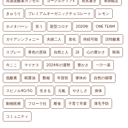
高濃度酸素カプセル
ヨーグルティアS
宛名書き
筆跡鑑定
きゅうり
プレミアムオーガニックチョコレート
レモン
ホメオパーシ
笑う
新型コロナ
2020年
ONE TEAM
ガイアシンフォニー
夫婦二人
老化
持続可能
活性酸素
スプレー
青色の意味
自然と人
詩
心の豊かさ
映画
今ここ
マイナス
2024年の運勢
豊かさ
一汁一菜
低酸素
糀醤油
数秘
年賀状
箸休め
自然の循環
スピノル4G/5G
生きる
元氣
やさしさ
身体
動物医療
フローラ社
断食
子育て卒業
薄毛予防
コミュニティ