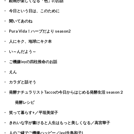
絵画が楽しくなる「色」のお話
今日という日は、このために
聞いてあのね
Pura Vida！ハーブだより season2
人にキク、地球にキク本
い～んだよう～
ご機嫌ixyの四柱推命のお話
えん
カラダと話そう
発酵ナチュラリストTaccoの今日からはじめる発酵生活 season２
発酵レシピ
笑って暮らす+／平垣美栄子
きれいな字が書けると人生はもっと美しくなる／高宮華子
人のご縁でご機嫌ハッピー／ixy(生島和子)