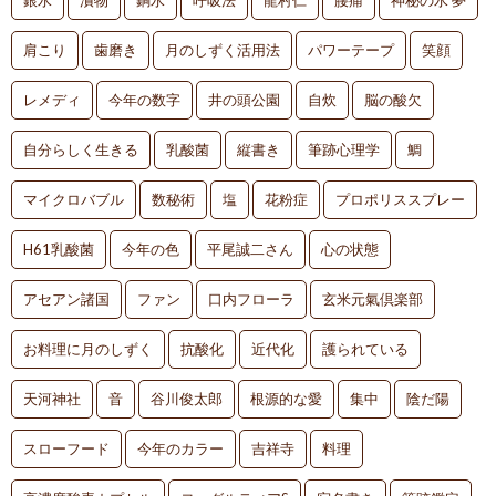
銀水
漬物
銅水
呼吸法
龍村仁
腰痛
神秘の水 夢
肩こり
歯磨き
月のしずく活用法
パワーテープ
笑顔
レメディ
今年の数字
井の頭公園
自炊
脳の酸欠
自分らしく生きる
乳酸菌
縦書き
筆跡心理学
鯛
マイクロバブル
数秘術
塩
花粉症
プロポリススプレー
H61乳酸菌
今年の色
平尾誠二さん
心の状態
アセアン諸国
ファン
口内フローラ
玄米元氣倶楽部
お料理に月のしずく
抗酸化
近代化
護られている
天河神社
音
谷川俊太郎
根源的な愛
集中
陰だ陽
スローフード
今年のカラー
吉祥寺
料理