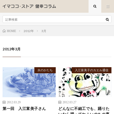
2012年
3月
HOME
2012年3月
水のかたち
入江富美子のカエル通信
2012.03.29
2012.03.27
第一回 入江富美子さん
どんなに不細工でも、踊りた
いなら踊ってね！いのちの喜