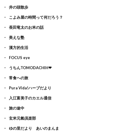
井の頭散歩
こよみ屋の時間って何だろう？
長田竜太のお米の話
美えな塾
漢方的生活
FOCUS eye
うちんTOMODACHIH❤
常食への旅
Pura Vida!ハーブだより
入江富美子のカエル通信
旅の途中
玄米元氣倶楽部
ゆの里だより あいのまんま