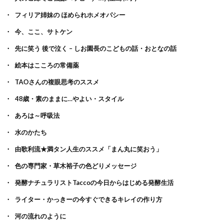
フィリア姉妹の ほめられホメオパシー
今、ここ、サトケン
先に笑う 後で泣く – しお園長のこどもの話・おとなの話
絵本はこころの常備薬
TAOさんの複眼思考のススメ
48歳・素のままに…やよい・スタイル
あろは～呼吸法
水のかたち
由歌利流★満タン人生のススメ「まん丸に笑おう」
色の専門家・草木裕子の色どりメッセージ
発酵ナチュラリストTaccoの今日からはじめる発酵生活
ライター・かっきーの今すぐできるキレイの作り方
河の流れのように