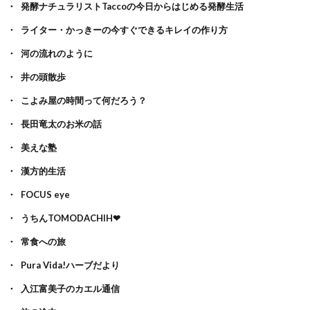
発酵ナチュラリストTaccoの今日からはじめる発酵生活
ライター・かっきーの今すぐできるキレイの作り方
河の流れのように
井の頭散歩
こよみ屋の時間って何だろう？
長田竜太のお米の話
美えな塾
漢方的生活
FOCUS eye
うちんTOMODACHIH❤
常食への旅
Pura Vida!ハーブだより
入江富美子のカエル通信