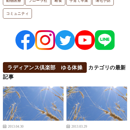
動物医療
フローラ社
断食
子育て卒業
薄毛予防
コミュニティ
ラディアンス倶楽部 ゆる体操
カテゴリの最新
記事
2013.04.30
2013.03.29