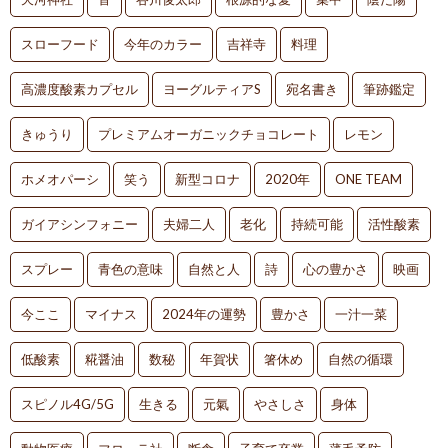
スローフード
今年のカラー
吉祥寺
料理
高濃度酸素カプセル
ヨーグルティアS
宛名書き
筆跡鑑定
きゅうり
プレミアムオーガニックチョコレート
レモン
ホメオパーシ
笑う
新型コロナ
2020年
ONE TEAM
ガイアシンフォニー
夫婦二人
老化
持続可能
活性酸素
スプレー
青色の意味
自然と人
詩
心の豊かさ
映画
今ここ
マイナス
2024年の運勢
豊かさ
一汁一菜
低酸素
糀醤油
数秘
年賀状
箸休め
自然の循環
スピノル4G/5G
生きる
元氣
やさしさ
身体