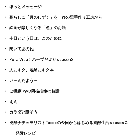
ほっとメッセージ
暮らしに「月のしずく」を ゆの里手作り工房から
絵画が楽しくなる「色」のお話
今日という日は、このために
聞いてあのね
Pura Vida！ハーブだより season2
人にキク、地球にキク本
い～んだよう～
ご機嫌ixyの四柱推命のお話
えん
カラダと話そう
発酵ナチュラリストTaccoの今日からはじめる発酵生活 season２
発酵レシピ