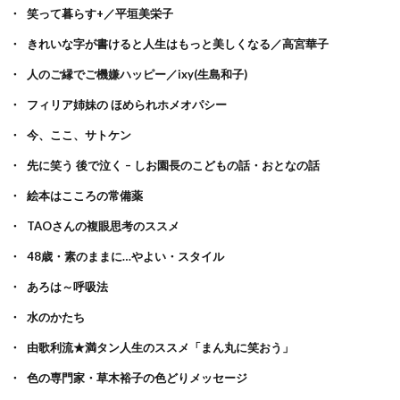
笑って暮らす+／平垣美栄子
きれいな字が書けると人生はもっと美しくなる／高宮華子
人のご縁でご機嫌ハッピー／ixy(生島和子)
フィリア姉妹の ほめられホメオパシー
今、ここ、サトケン
先に笑う 後で泣く – しお園長のこどもの話・おとなの話
絵本はこころの常備薬
TAOさんの複眼思考のススメ
48歳・素のままに…やよい・スタイル
あろは～呼吸法
水のかたち
由歌利流★満タン人生のススメ「まん丸に笑おう」
色の専門家・草木裕子の色どりメッセージ