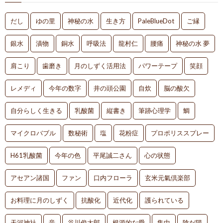
だし
ゆの里
神秘の水
生き方
PaleBlueDot
ご縁
銀水
漬物
銅水
呼吸法
龍村仁
腰痛
神秘の水 夢
肩こり
歯磨き
月のしずく活用法
パワーテープ
笑顔
レメディ
今年の数字
井の頭公園
自炊
脳の酸欠
自分らしく生きる
乳酸菌
縦書き
筆跡心理学
鯛
マイクロバブル
数秘術
塩
花粉症
プロポリススプレー
H61乳酸菌
今年の色
平尾誠二さん
心の状態
アセアン諸国
ファン
口内フローラ
玄米元氣倶楽部
お料理に月のしずく
抗酸化
近代化
護られている
天河神社
音
谷川俊太郎
根源的な愛
集中
陰だ陽