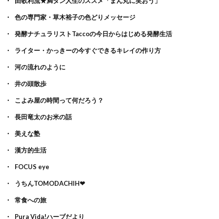
由歌利流★満タン人生のススメ「まん丸に笑おう」
色の専門家・草木裕子の色どりメッセージ
発酵ナチュラリストTaccoの今日からはじめる発酵生活
ライター・かっきーの今すぐできるキレイの作り方
河の流れのように
井の頭散歩
こよみ屋の時間って何だろう？
長田竜太のお米の話
美えな塾
漢方的生活
FOCUS eye
うちんTOMODACHIH❤
常食への旅
Pura Vida!ハーブだより