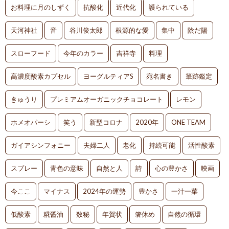
お料理に月のしずく
抗酸化
近代化
護られている
天河神社
音
谷川俊太郎
根源的な愛
集中
陰だ陽
スローフード
今年のカラー
吉祥寺
料理
高濃度酸素カプセル
ヨーグルティアS
宛名書き
筆跡鑑定
きゅうり
プレミアムオーガニックチョコレート
レモン
ホメオパーシ
笑う
新型コロナ
2020年
ONE TEAM
ガイアシンフォニー
夫婦二人
老化
持続可能
活性酸素
スプレー
青色の意味
自然と人
詩
心の豊かさ
映画
今ここ
マイナス
2024年の運勢
豊かさ
一汁一菜
低酸素
糀醤油
数秘
年賀状
箸休め
自然の循環