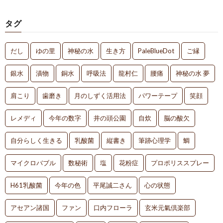
タグ
だし
ゆの里
神秘の水
生き方
PaleBlueDot
ご縁
銀水
漬物
銅水
呼吸法
龍村仁
腰痛
神秘の水 夢
肩こり
歯磨き
月のしずく活用法
パワーテープ
笑顔
レメディ
今年の数字
井の頭公園
自炊
脳の酸欠
自分らしく生きる
乳酸菌
縦書き
筆跡心理学
鯛
マイクロバブル
数秘術
塩
花粉症
プロポリススプレー
H61乳酸菌
今年の色
平尾誠二さん
心の状態
アセアン諸国
ファン
口内フローラ
玄米元氣倶楽部