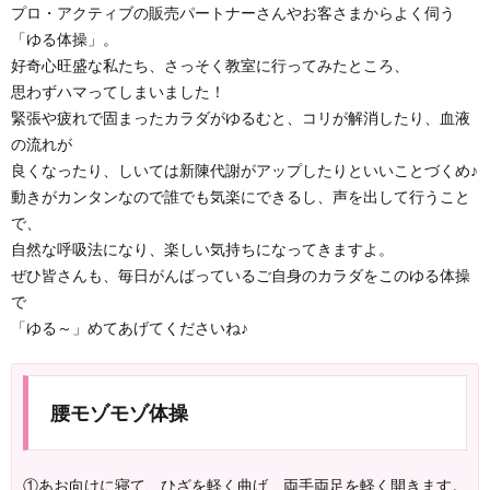
プロ・アクティブの販売パートナーさんやお客さまからよく伺う
「ゆる体操」。
好奇心旺盛な私たち、さっそく教室に行ってみたところ、
思わずハマってしまいました！
緊張や疲れで固まったカラダがゆるむと、コリが解消したり、血液
の流れが
良くなったり、しいては新陳代謝がアップしたりといいことづくめ♪
動きがカンタンなので誰でも気楽にできるし、声を出して行うこと
で、
自然な呼吸法になり、楽しい気持ちになってきますよ。
ぜひ皆さんも、毎日がんばっているご自身のカラダをこのゆる体操
で
「ゆる～」めてあげてくださいね♪
腰モゾモゾ体操
①あお向けに寝て、ひざを軽く曲げ、両手両足を軽く開きます。