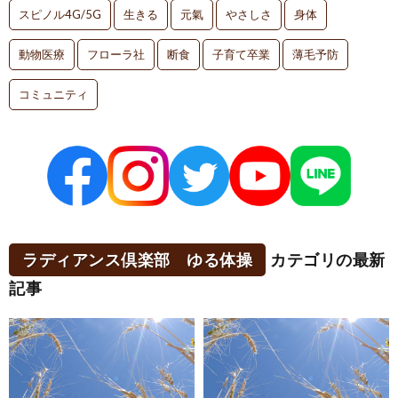
スピノル4G/5G
生きる
元氣
やさしさ
身体
動物医療
フローラ社
断食
子育て卒業
薄毛予防
コミュニティ
ラディアンス倶楽部 ゆる体操
カテゴリの最新
記事