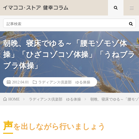
朝晩、寝床でゆる～「腰モゾモゾ体
操」「ひざコゾコゾ体操」「うねブラ
ブラ体操」
2012.04.01
ラディアンス倶楽部 ゆる体操
ラディアンス倶楽部 ゆる体操
朝晩、寝床でゆる～「腰モゾ
HOME
声
を出しながら行いましょう