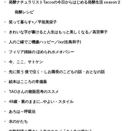
発酵ナチュラリストTaccoの今日からはじめる発酵生活 season２
発酵レシピ
笑って暮らす+／平垣美栄子
きれいな字が書けると人生はもっと美しくなる／高宮華子
人のご縁でご機嫌ハッピー／ixy(生島和子)
フィリア姉妹の ほめられホメオパシー
今、ここ、サトケン
先に笑う 後で泣く – しお園長のこどもの話・おとなの話
絵本はこころの常備薬
TAOさんの複眼思考のススメ
48歳・素のままに…やよい・スタイル
あろは～呼吸法
水のかたち