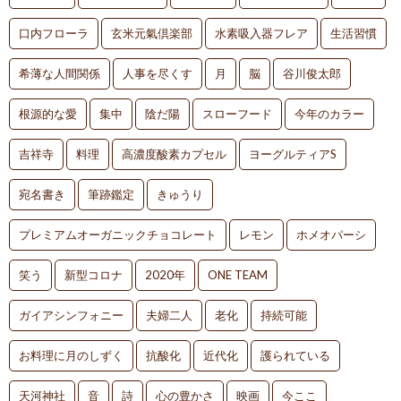
口内フローラ
玄米元氣倶楽部
水素吸入器フレア
生活習慣
希薄な人間関係
人事を尽くす
月
脳
谷川俊太郎
根源的な愛
集中
陰だ陽
スローフード
今年のカラー
吉祥寺
料理
高濃度酸素カプセル
ヨーグルティアS
宛名書き
筆跡鑑定
きゅうり
プレミアムオーガニックチョコレート
レモン
ホメオパーシ
笑う
新型コロナ
2020年
ONE TEAM
ガイアシンフォニー
夫婦二人
老化
持続可能
お料理に月のしずく
抗酸化
近代化
護られている
天河神社
音
詩
心の豊かさ
映画
今ここ