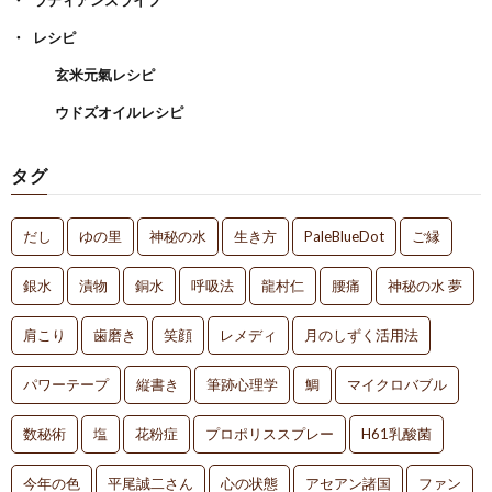
レシピ
玄米元氣レシピ
ウドズオイルレシピ
タグ
だし
ゆの里
神秘の水
生き方
PaleBlueDot
ご縁
銀水
漬物
銅水
呼吸法
龍村仁
腰痛
神秘の水 夢
肩こり
歯磨き
笑顔
レメディ
月のしずく活用法
パワーテープ
縦書き
筆跡心理学
鯛
マイクロバブル
数秘術
塩
花粉症
プロポリススプレー
H61乳酸菌
今年の色
平尾誠二さん
心の状態
アセアン諸国
ファン