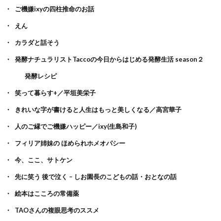
ご機嫌ixyの四柱推命のお話
えん
カラダと話そう
発酵ナチュラリストTaccoの今日からはじめる発酵生活 season２
発酵レシピ
笑って暮らす+／平垣美栄子
きれいな字が書けると人生はもっと美しくなる／高宮華子
人のご縁でご機嫌ハッピー／ixy(生島和子)
フィリア姉妹の ほめられホメオパシー
今、ここ、サトケン
先に笑う 後で泣く – しお園長のこどもの話・おとなの話
絵本はこころの常備薬
TAOさんの複眼思考のススメ