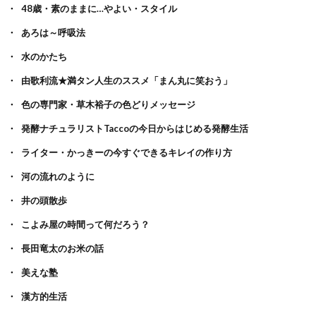
48歳・素のままに…やよい・スタイル
あろは～呼吸法
水のかたち
由歌利流★満タン人生のススメ「まん丸に笑おう」
色の専門家・草木裕子の色どりメッセージ
発酵ナチュラリストTaccoの今日からはじめる発酵生活
ライター・かっきーの今すぐできるキレイの作り方
河の流れのように
井の頭散歩
こよみ屋の時間って何だろう？
長田竜太のお米の話
美えな塾
漢方的生活