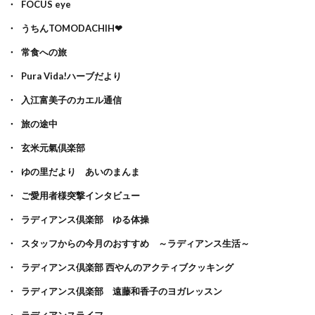
FOCUS eye
うちんTOMODACHIH❤
常食への旅
Pura Vida!ハーブだより
入江富美子のカエル通信
旅の途中
玄米元氣倶楽部
ゆの里だより あいのまんま
ご愛用者様突撃インタビュー
ラディアンス倶楽部 ゆる体操
スタッフからの今月のおすすめ ～ラディアンス生活～
ラディアンス倶楽部 西やんのアクティブクッキング
ラディアンス倶楽部 遠藤和香子のヨガレッスン
ラディアンスライフ