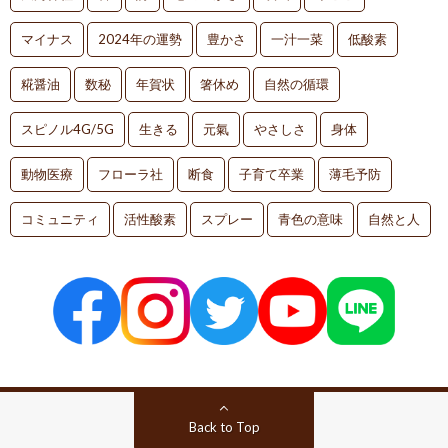
マイナス
2024年の運勢
豊かさ
一汁一菜
低酸素
糀醤油
数秘
年賀状
箸休め
自然の循環
スピノル4G/5G
生きる
元氣
やさしさ
身体
動物医療
フローラ社
断食
子育て卒業
薄毛予防
コミュニティ
活性酸素
スプレー
青色の意味
自然と人
Back to Top