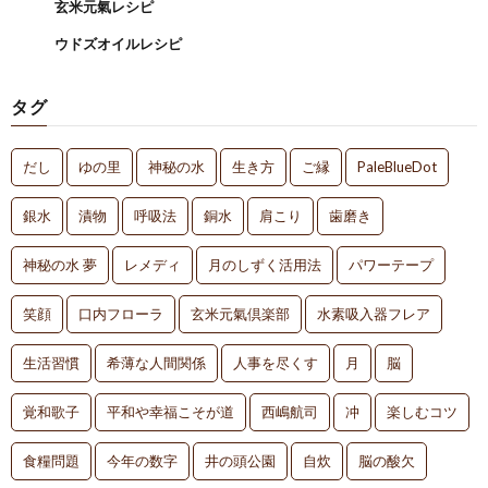
玄米元氣レシピ
ウドズオイルレシピ
タグ
だし
ゆの里
神秘の水
生き方
ご縁
PaleBlueDot
銀水
漬物
呼吸法
銅水
肩こり
歯磨き
神秘の水 夢
レメディ
月のしずく活用法
パワーテープ
笑顔
口内フローラ
玄米元氣倶楽部
水素吸入器フレア
生活習慣
希薄な人間関係
人事を尽くす
月
脳
覚和歌子
平和や幸福こそが道
西嶋航司
冲
楽しむコツ
食糧問題
今年の数字
井の頭公園
自炊
脳の酸欠