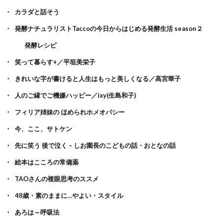
カラダと話そう
発酵ナチュラリストTaccoの今日からはじめる発酵生活 season２
発酵レシピ
笑って暮らす+／平垣美栄子
きれいな字が書けると人生はもっと美しくなる／高宮華子
人のご縁でご機嫌ハッピー／ixy(生島和子)
フィリア姉妹の ほめられホメオパシー
今、ここ、サトケン
先に笑う 後で泣く – しお園長のこどもの話・おとなの話
絵本はこころの常備薬
TAOさんの複眼思考のススメ
48歳・素のままに…やよい・スタイル
あろは～呼吸法