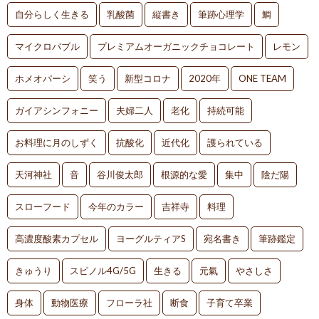
自分らしく生きる
乳酸菌
縦書き
筆跡心理学
鯛
マイクロバブル
プレミアムオーガニックチョコレート
レモン
ホメオパーシ
笑う
新型コロナ
2020年
ONE TEAM
ガイアシンフォニー
夫婦二人
老化
持続可能
お料理に月のしずく
抗酸化
近代化
護られている
天河神社
音
谷川俊太郎
根源的な愛
集中
陰だ陽
スローフード
今年のカラー
吉祥寺
料理
高濃度酸素カプセル
ヨーグルティアS
宛名書き
筆跡鑑定
きゅうり
スピノル4G/5G
生きる
元氣
やさしさ
身体
動物医療
フローラ社
断食
子育て卒業