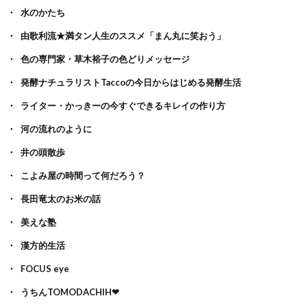
水のかたち
由歌利流★満タン人生のススメ「まん丸に笑おう」
色の専門家・草木裕子の色どりメッセージ
発酵ナチュラリストTaccoの今日からはじめる発酵生活
ライター・かっきーの今すぐできるキレイの作り方
河の流れのように
井の頭散歩
こよみ屋の時間って何だろう？
長田竜太のお米の話
美えな塾
漢方的生活
FOCUS eye
うちんTOMODACHIH❤