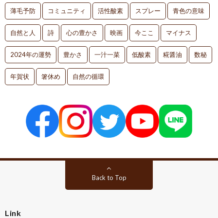
薄毛予防
コミュニティ
活性酸素
スプレー
青色の意味
自然と人
詩
心の豊かさ
映画
今ここ
マイナス
2024年の運勢
豊かさ
一汁一菜
低酸素
糀醤油
数秘
年賀状
箸休め
自然の循環
Back to Top
Link