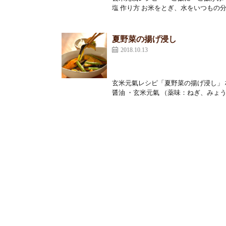
塩 作り方 お米をとぎ、水をいつもの分
夏野菜の揚げ浸し
2018.10.13
玄米元氣レシピ「夏野菜の揚げ浸し」 材
醤油 ・玄米元氣 （薬味：ねぎ、みょうが