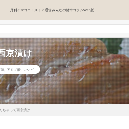
月刊イマココ・ストア通信 みんなの健幸コラムWeb版
西京漬け
旨味
,
アミノ酸
,
レシピ
んちゃって西京漬け