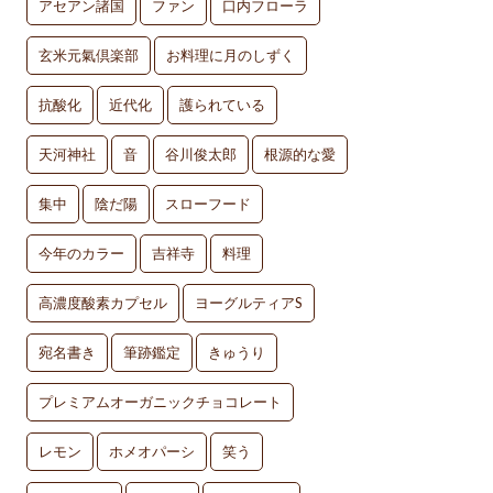
アセアン諸国
ファン
口内フローラ
玄米元氣倶楽部
お料理に月のしずく
抗酸化
近代化
護られている
天河神社
音
谷川俊太郎
根源的な愛
集中
陰だ陽
スローフード
今年のカラー
吉祥寺
料理
高濃度酸素カプセル
ヨーグルティアS
宛名書き
筆跡鑑定
きゅうり
プレミアムオーガニックチョコレート
レモン
ホメオパーシ
笑う