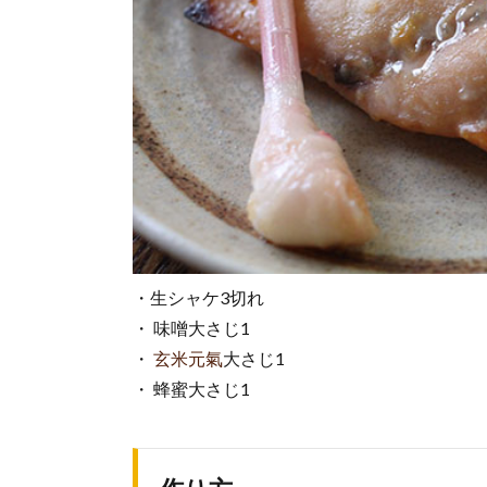
・生シャケ3切れ
・ 味噌大さじ1
・
玄米元氣
大さじ1
・ 蜂蜜大さじ1