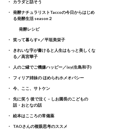
カラダと話そう
発酵ナチュラリストTaccoの今日からはじめ
る発酵生活 season２
発酵レシピ
笑って暮らす+／平垣美栄子
きれいな字が書けると人生はもっと美しくな
る／高宮華子
人のご縁でご機嫌ハッピー／ixy(生島和子)
フィリア姉妹の ほめられホメオパシー
今、ここ、サトケン
先に笑う 後で泣く – しお園長のこどもの
話・おとなの話
絵本はこころの常備薬
TAOさんの複眼思考のススメ