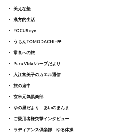
美えな塾
漢方的生活
FOCUS eye
うちんTOMODACHIH❤
常食への旅
Pura Vida!ハーブだより
入江富美子のカエル通信
旅の途中
玄米元氣倶楽部
ゆの里だより あいのまんま
ご愛用者様突撃インタビュー
ラディアンス倶楽部 ゆる体操