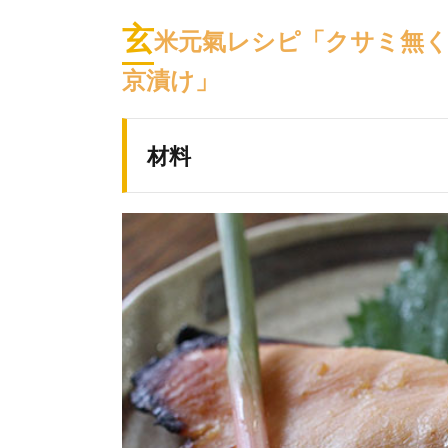
玄
米元氣レシピ「クサミ無
京漬け」
材料