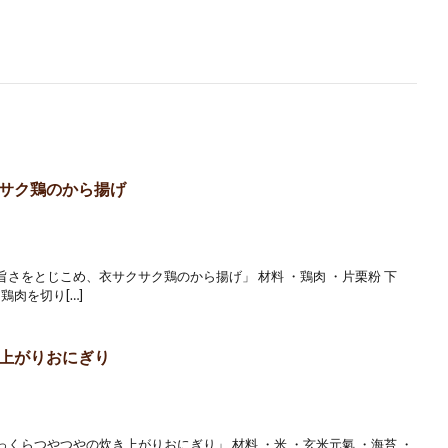
サク鶏のから揚げ
さをとじこめ、衣サクサク鶏のから揚げ」 材料 ・鶏肉 ・片栗粉 下
鶏肉を切り[…]
上がりおにぎり
くらつやつやの炊き上がりおにぎり」 材料 ・米 ・玄米元氣 ・海苔 ・