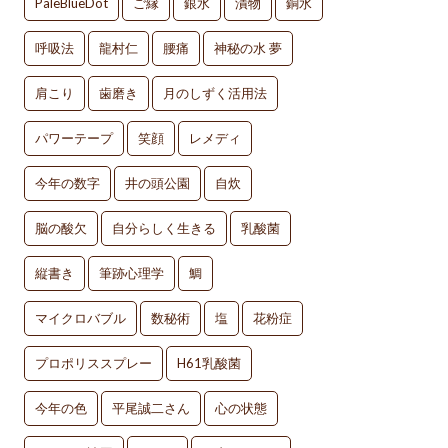
PaleBlueDot
ご縁
銀水
漬物
銅水
呼吸法
龍村仁
腰痛
神秘の水 夢
肩こり
歯磨き
月のしずく活用法
パワーテープ
笑顔
レメディ
今年の数字
井の頭公園
自炊
脳の酸欠
自分らしく生きる
乳酸菌
縦書き
筆跡心理学
鯛
マイクロバブル
数秘術
塩
花粉症
プロポリススプレー
H61乳酸菌
今年の色
平尾誠二さん
心の状態