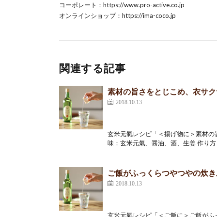
コーポレート：
https://www.pro-active.co.jp
オンラインショップ：
https://ima-coco.jp
関連する記事
素材の旨さをとじこめ、衣サク
2018.10.13
玄米元氣レシピ「＜揚げ物に＞素材の旨
味：玄米元氣、醤油、酒、生姜 作り方 
ご飯がふっくらつやつやの炊き
2018.10.13
玄米元氣レシピ「＜ご飯に＞ご飯がふっ