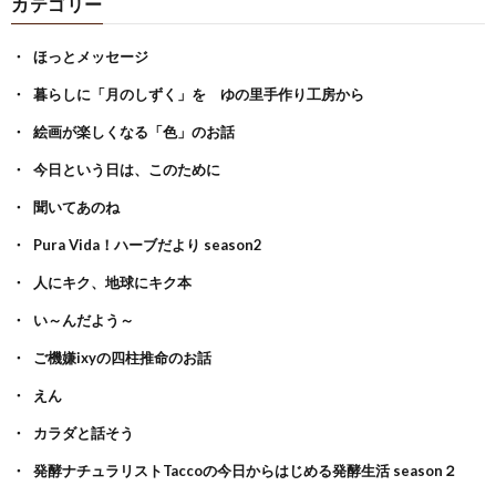
カテゴリー
ほっとメッセージ
暮らしに「月のしずく」を ゆの里手作り工房から
絵画が楽しくなる「色」のお話
今日という日は、このために
聞いてあのね
Pura Vida！ハーブだより season2
人にキク、地球にキク本
い～んだよう～
ご機嫌ixyの四柱推命のお話
えん
カラダと話そう
発酵ナチュラリストTaccoの今日からはじめる発酵生活 season２