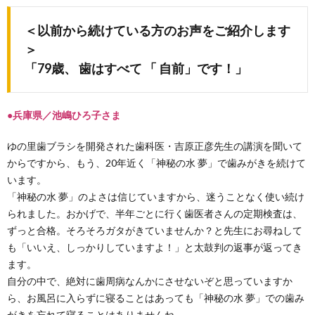
＜以前から続けている方のお声をご紹介します
＞
「79歳、 歯はすべて 「 自前」です！」
●兵庫県／池嶋ひろ子さま
ゆの里歯ブラシを開発された歯科医・吉原正彦先生の講演を聞いて
からですから、もう、20年近く「神秘の水 夢」で歯みがきを続けて
います。
「神秘の水 夢」のよさは信じていますから、迷うことなく使い続け
られました。おかげで、半年ごとに行く歯医者さんの定期検査は、
ずっと合格。そろそろガタがきていませんか？と先生にお尋ねして
も「いいえ、しっかりしていますよ！」と太鼓判の返事が返ってき
ます。
自分の中で、絶対に歯周病なんかにさせないぞと思っていますか
ら、お風呂に入らずに寝ることはあっても「神秘の水 夢」での歯み
がきを忘れて寝ることはありませんね。