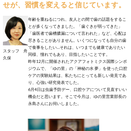
せが、習慣を変えると信じています。
年齢を重ねるにつれ、友人との間で歯の話題をするこ
とが多くなってきました。「歯ぐきが弱ってきた」
「歯医者で歯槽膿漏について言われた」など、心配は
尽きることがありません。いくつになっても自分の歯
で食事をしたい…それは、いつまでも健康でありたい
スタッフ 舟
同様、憧れでもあり、目指したいことです。
久保
昨年12月に開催されたアクアフォトミクス国際シンポ
ジウムで、「ゆの里」の「神秘の水 夢」を使った口腔
ケアの実験結果は、私たちにとっても新しい発見であ
り、心強い研究発表でした。
6月4日は虫歯予防デー、口腔ケアについて見直すいい
機会だと思います。そこで今月は、ゆの里営業部長の
永島さんにお伺いしました。