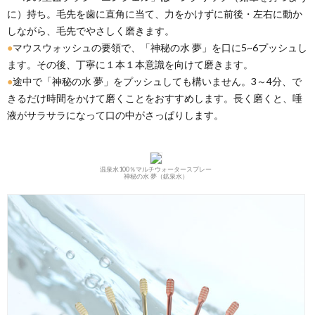
に）持ち。毛先を歯に直角に当て、力をかけずに前後・左右に動か
しながら、毛先でやさしく磨きます。
●
マウスウォッシュの要領で、「神秘の水 夢」を口に5~6プッシュし
ます。その後、丁寧に１本１本意識を向けて磨きます。
●
途中で「神秘の水 夢」をプッシュしても構いません。3～4分、で
きるだけ時間をかけて磨くことをおすすめします。長く磨くと、唾
液がサラサラになって口の中がさっぱりします。
温泉水100％マルチウォータースプレー
神秘の水 夢（鉱泉水）