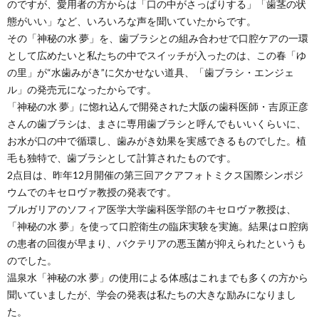
のですが、愛用者の方からは「口の中がさっぱりする」「歯茎の状
態がいい」など、いろいろな声を聞いていたからです。
その「神秘の水 夢」を、歯ブラシとの組み合わせで口腔ケアの一環
として広めたいと私たちの中でスイッチが入ったのは、この春「ゆ
の里」が“水歯みがき”に欠かせない道具、「歯ブラシ・エンジェ
ル」の発売元になったからです。
「神秘の水 夢」に惚れ込んで開発された大阪の歯科医師・吉原正彦
さんの歯ブラシは、まさに専用歯ブラシと呼んでもいいくらいに、
お水が口の中で循環し、歯みがき効果を実感できるものでした。植
毛も独特で、歯ブラシとして計算されたものです。
2点目は、昨年12月開催の第三回アクアフォトミクス国際シンポジ
ウムでのキセロヴァ教授の発表です。
ブルガリアのソフィア医学大学歯科医学部のキセロヴァ教授は、
「神秘の水 夢」を使って口腔衛生の臨床実験を実施。結果はロ腔病
の患者の回復が早まり、バクテリアの悪玉菌が抑えられたというも
のでした。
温泉水「神秘の水 夢」の使用による体感はこれまでも多くの方から
聞いていましたが、学会の発表は私たちの大きな励みになりまし
た。