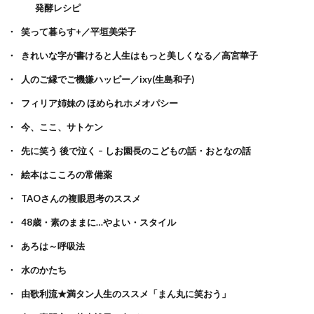
発酵レシピ
笑って暮らす+／平垣美栄子
きれいな字が書けると人生はもっと美しくなる／高宮華子
人のご縁でご機嫌ハッピー／ixy(生島和子)
フィリア姉妹の ほめられホメオパシー
今、ここ、サトケン
先に笑う 後で泣く – しお園長のこどもの話・おとなの話
絵本はこころの常備薬
TAOさんの複眼思考のススメ
48歳・素のままに…やよい・スタイル
あろは～呼吸法
水のかたち
由歌利流★満タン人生のススメ「まん丸に笑おう」