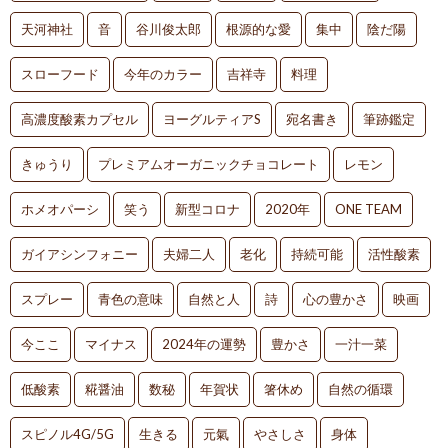
天河神社
音
谷川俊太郎
根源的な愛
集中
陰だ陽
スローフード
今年のカラー
吉祥寺
料理
高濃度酸素カプセル
ヨーグルティアS
宛名書き
筆跡鑑定
きゅうり
プレミアムオーガニックチョコレート
レモン
ホメオパーシ
笑う
新型コロナ
2020年
ONE TEAM
ガイアシンフォニー
夫婦二人
老化
持続可能
活性酸素
スプレー
青色の意味
自然と人
詩
心の豊かさ
映画
今ここ
マイナス
2024年の運勢
豊かさ
一汁一菜
低酸素
糀醤油
数秘
年賀状
箸休め
自然の循環
スピノル4G/5G
生きる
元氣
やさしさ
身体