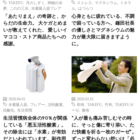
TAKEFU
,
月のしずく
,
神秘の水
ストレス
,
マグネシウム
,
ミネラ
夢
,
このの三水
,
水素吸入器フレア
ル
,
はつらつ
「あたりまえ」の奇跡と、か
心身ともに疲れている、不調
らだの生命力。 大ケガとめま
で困っている方へ、鎌田社長
いが教えてくれた、 愛しいイ
の優しさとマグネシウムの魅
マココ・ストア商品たちへの
力が最大限に届きますよう
感謝。
に。
2026.04.01
2026.02.01
水素吸入器
,
フレアー
,
活性酸素
,
和布
,
TAKEFU
,
竹布
,
TAKEFUガ
抗酸化
,
生活習慣
ーゼ
,
癒布
生活習慣病全体の90％が関係
“人が最も痛み苦しむその時
している「悪玉活性酸素」。
に、そっと傷に寄り添い、た
その除去には「水素」が有効
だ快癒を祈る一枚のガーゼ”。
だといわれています。副作用
ずっと変わらない想いは「必