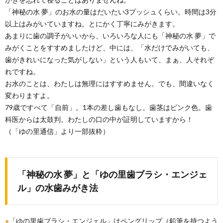
「神秘の水 夢」のお水の量はだいたい3プッシュくらい。時間は3分
以上はみがいていますね。とにかく丁寧にみがきます。
あまりに歯の調子がいいから、いろいろな人にも「神秘の水 夢」で
みがくことをすすめましたけど、中には、「水だけでみがいても、
歯がきれいになった気がしない」という人もいて、まぁ、人それぞ
れですね。
お水のことは、わたしは無理にはすすめません。でも、間違いなく
変わりますよ。
79歳ですべて「自前」。1本の差し歯もなし。歯茎はピンク色。歯
科医からは太鼓判。わたしの口の中が証明していますから！
（「ゆの里通信」より一部抜粋）
「神秘の水 夢」と「ゆの里歯ブラシ・エンジェ
ル」の水歯みがき法
●
「ゆの里歯ブラシ・エンジェル」はペングリップ（鉛筆を持つよう