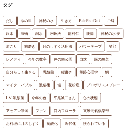
タグ
だし
ゆの里
神秘の水
生き方
PaleBlueDot
ご縁
銀水
漬物
銅水
呼吸法
龍村仁
腰痛
神秘の水 夢
肩こり
歯磨き
月のしずく活用法
パワーテープ
笑顔
レメディ
今年の数字
井の頭公園
自炊
脳の酸欠
自分らしく生きる
乳酸菌
縦書き
筆跡心理学
鯛
マイクロバブル
数秘術
塩
花粉症
プロポリススプレー
H61乳酸菌
今年の色
平尾誠二さん
心の状態
アセアン諸国
ファン
口内フローラ
玄米元氣倶楽部
お料理に月のしずく
抗酸化
近代化
護られている