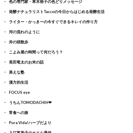
色の専門家・草木裕子の色どりメッセージ
発酵ナチュラリストTaccoの今日からはじめる発酵生活
ライター・かっきーの今すぐできるキレイの作り方
河の流れのように
井の頭散歩
こよみ屋の時間って何だろう？
長田竜太のお米の話
美えな塾
漢方的生活
FOCUS eye
うちんTOMODACHIH❤
常食への旅
Pura Vida!ハーブだより
入江富美子のカエル通信