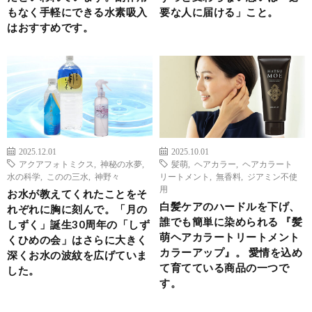
もなく手軽にできる水素吸入
要な人に届ける」こと。
はおすすめです。
2025.12.01
2025.10.01
アクアフォトミクス
,
神秘の水夢
,
髪萌
,
ヘアカラー
,
ヘアカラート
水の科学
,
このの三水
,
神野々
リートメント
,
無香料
,
ジアミン不使
用
お水が教えてくれたことをそ
白髪ケアのハードルを下げ、
れぞれに胸に刻んで。「月の
誰でも簡単に染められる 『髪
しずく」誕生30周年の「しず
萌ヘアカラートリートメント
くひめの会」はさらに大きく
カラーアップ』。 愛情を込め
深くお水の波紋を広げていま
て育てている商品の一つで
した。
す。