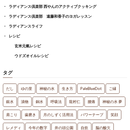
ラディアンス倶楽部 西やんのアクティブクッキング
ラディアンス倶楽部 遠藤和香子のヨガレッスン
ラディアンスライフ
レシピ
玄米元氣レシピ
ウドズオイルレシピ
タグ
だし
ゆの里
神秘の水
生き方
PaleBlueDot
ご縁
銀水
漬物
銅水
呼吸法
龍村仁
腰痛
神秘の水 夢
肩こり
歯磨き
月のしずく活用法
パワーテープ
笑顔
レメディ
今年の数字
井の頭公園
自炊
脳の酸欠