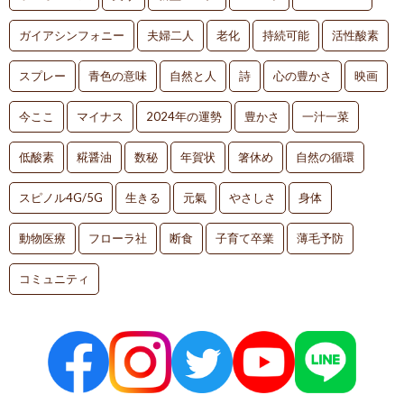
ガイアシンフォニー
夫婦二人
老化
持続可能
活性酸素
スプレー
青色の意味
自然と人
詩
心の豊かさ
映画
今ここ
マイナス
2024年の運勢
豊かさ
一汁一菜
低酸素
糀醤油
数秘
年賀状
箸休め
自然の循環
スピノル4G/5G
生きる
元氣
やさしさ
身体
動物医療
フローラ社
断食
子育て卒業
薄毛予防
コミュニティ