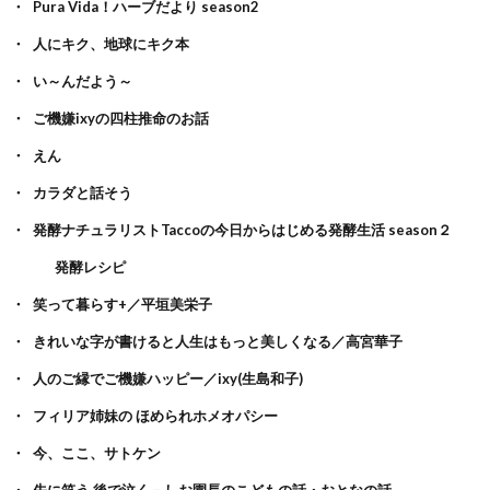
Pura Vida！ハーブだより season2
人にキク、地球にキク本
い～んだよう～
ご機嫌ixyの四柱推命のお話
えん
カラダと話そう
発酵ナチュラリストTaccoの今日からはじめる発酵生活 season２
発酵レシピ
笑って暮らす+／平垣美栄子
きれいな字が書けると人生はもっと美しくなる／高宮華子
人のご縁でご機嫌ハッピー／ixy(生島和子)
フィリア姉妹の ほめられホメオパシー
今、ここ、サトケン