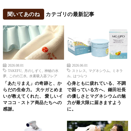
聞いてあのね
カテゴリの最新記事
2026.08.01
2026.06.01
TAKEFU
,
月のしずく
,
神秘の水
ストレス
,
マグネシウム
,
ミネラ
夢
,
このの三水
,
水素吸入器フレア
ル
,
はつらつ
「あたりまえ」の奇跡と、か
心身ともに疲れている、不調
らだの生命力。 大ケガとめま
で困っている方へ、鎌田社長
いが教えてくれた、 愛しいイ
の優しさとマグネシウムの魅
マココ・ストア商品たちへの
力が最大限に届きますよう
感謝。
に。