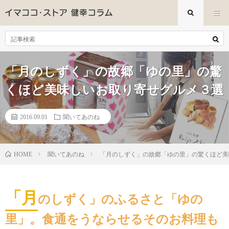
「月のしずく」の故郷「ゆの里」の驚
くほど美味しいお取り寄せグルメ３選
2016.09.01
聞いてあのね
聞いてあのね
「月のしずく」の故郷「ゆの里」の驚くほど美
HOME
「月
のしずく」のふるさと「ゆの
里」。食通をうならせるそのお料理も