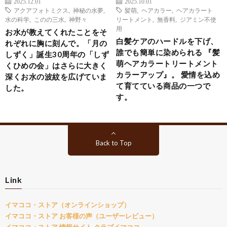
2025.12.01
2025.10.01
アクアフォトミクス
,
神秘の水夢
,
髪萌
,
ヘアカラー
,
ヘアカラート
水の科学
,
このの三水
,
神野々
リートメント
,
無香料
,
ジアミン不使
用
お水が教えてくれたことをそ
白髪ケアのハードルを下げ、
れぞれに胸に刻んで。「月の
誰でも簡単に染められる 『髪
しずく」誕生30周年の「しず
萌ヘアカラートリートメント
くひめの会」はさらに大きく
カラーアップ』。 愛情を込め
深くお水の波紋を広げていま
て育てている商品の一つで
した。
す。
Back to Top
Link
イマココ・ストア（オンラインショップ）
イマココ・ストア お客様の声（ユーザーレビュー）