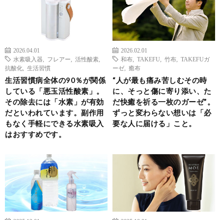
2026.04.01
2026.02.01
水素吸入器
,
フレアー
,
活性酸素
,
和布
,
TAKEFU
,
竹布
,
TAKEFUガ
抗酸化
,
生活習慣
ーゼ
,
癒布
生活習慣病全体の90％が関係
“人が最も痛み苦しむその時
している「悪玉活性酸素」。
に、そっと傷に寄り添い、た
その除去には「水素」が有効
だ快癒を祈る一枚のガーゼ”。
だといわれています。副作用
ずっと変わらない想いは「必
もなく手軽にできる水素吸入
要な人に届ける」こと。
はおすすめです。