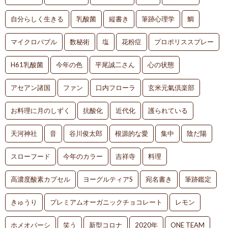
自分らしく生きる
乳酸菌
縦書き
筆跡心理学
鯛
マイクロバブル
数秘術
塩
花粉症
プロポリススプレー
H61乳酸菌
今年の色
平尾誠二さん
心の状態
アセアン諸国
ファン
口内フローラ
玄米元氣倶楽部
お料理に月のしずく
抗酸化
近代化
護られている
天河神社
音
谷川俊太郎
根源的な愛
集中
陰だ陽
スローフード
今年のカラー
吉祥寺
料理
高濃度酸素カプセル
ヨーグルティアS
宛名書き
筆跡鑑定
きゅうり
プレミアムオーガニックチョコレート
レモン
ホメオパーシ
笑う
新型コロナ
2020年
ONE TEAM