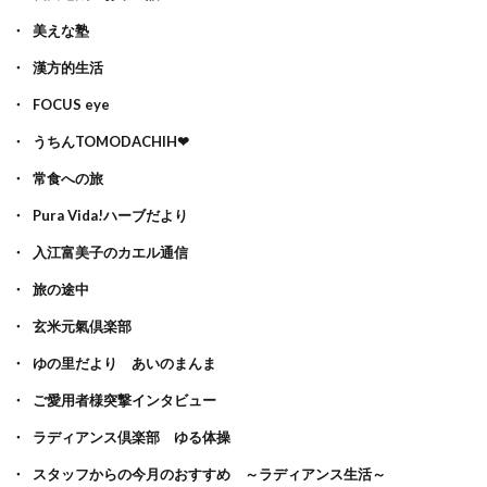
美えな塾
漢方的生活
FOCUS eye
うちんTOMODACHIH❤
常食への旅
Pura Vida!ハーブだより
入江富美子のカエル通信
旅の途中
玄米元氣倶楽部
ゆの里だより あいのまんま
ご愛用者様突撃インタビュー
ラディアンス倶楽部 ゆる体操
スタッフからの今月のおすすめ ～ラディアンス生活～