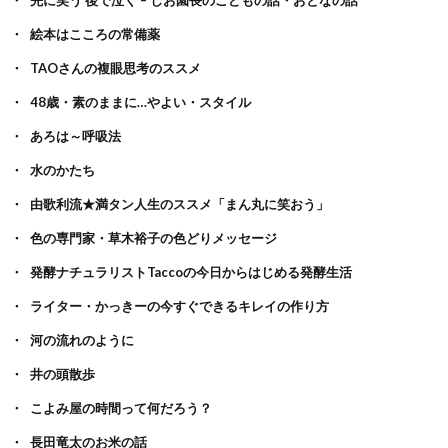
先に笑う 後で泣く – しお園長のこどもの話・おとなの話
絵本はこころの常備薬
TAOさんの複眼思考のススメ
48歳・素のままに…やよい・スタイル
あろは～呼吸法
水のかたち
由歌利流★満タン人生のススメ「まん丸に笑おう」
色の専門家・草木裕子の色どりメッセージ
発酵ナチュラリストTaccoの今日からはじめる発酵生活
ライター・かっきーの今すぐできるキレイの作り方
河の流れのように
井の頭散歩
こよみ屋の時間って何だろう？
長田竜太のお米の話