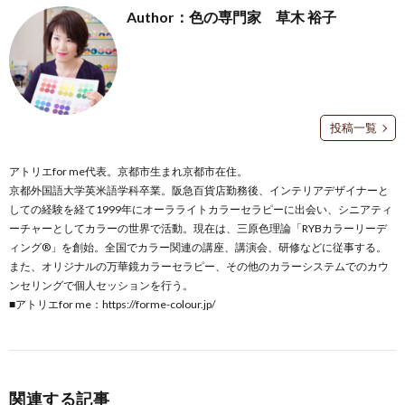
Author：色の専門家 草木 裕子
投稿一覧
アトリエfor me代表。京都市生まれ京都市在住。
京都外国語大学英米語学科卒業。阪急百貨店勤務後、インテリアデザイナーと
しての経験を経て1999年にオーラライトカラーセラピーに出会い、シニアティ
ーチャーとしてカラーの世界で活動。現在は、三原色理論「RYBカラーリーデ
ィング®」を創始。全国でカラー関連の講座、講演会、研修などに従事する。
また、オリジナルの万華鏡カラーセラピー、その他のカラーシステムでのカウ
ンセリングで個人セッションを行う。
■アトリエfor me：
https://forme-colour.jp/
関連する記事