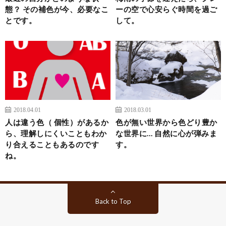
態？ その補色が今、必要なこ
ーの空で心安らぐ時間を過ご
とです。
して。
2018.04.01
2018.03.01
人は違う色（ 個性）があるか
色が無い世界から色どり豊か
ら、理解しにくいこともわか
な世界に… 自然に心が弾みま
り合えることもあるのです
す。
ね。
Back to Top