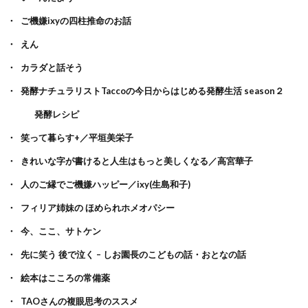
ご機嫌ixyの四柱推命のお話
えん
カラダと話そう
発酵ナチュラリストTaccoの今日からはじめる発酵生活 season２
発酵レシピ
笑って暮らす+／平垣美栄子
きれいな字が書けると人生はもっと美しくなる／高宮華子
人のご縁でご機嫌ハッピー／ixy(生島和子)
フィリア姉妹の ほめられホメオパシー
今、ここ、サトケン
先に笑う 後で泣く – しお園長のこどもの話・おとなの話
絵本はこころの常備薬
TAOさんの複眼思考のススメ