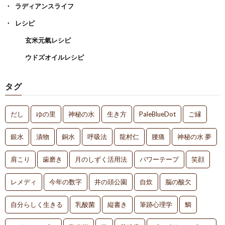
ラディアンスライフ
レシピ
玄米元氣レシピ
ウドズオイルレシピ
タグ
だし
ゆの里
神秘の水
生き方
PaleBlueDot
ご縁
銀水
漬物
銅水
呼吸法
龍村仁
腰痛
神秘の水 夢
肩こり
歯磨き
月のしずく活用法
パワーテープ
笑顔
レメディ
今年の数字
井の頭公園
自炊
脳の酸欠
自分らしく生きる
乳酸菌
縦書き
筆跡心理学
鯛