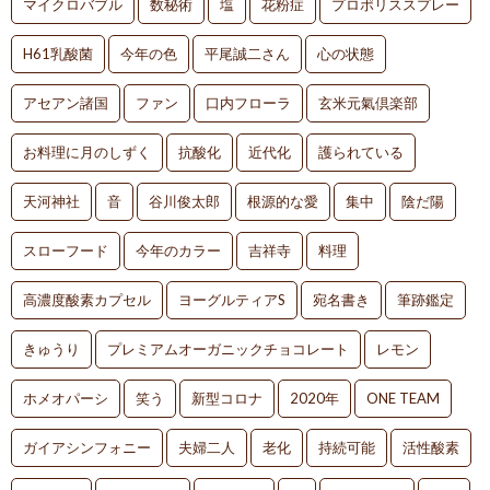
マイクロバブル
数秘術
塩
花粉症
プロポリススプレー
H61乳酸菌
今年の色
平尾誠二さん
心の状態
アセアン諸国
ファン
口内フローラ
玄米元氣倶楽部
お料理に月のしずく
抗酸化
近代化
護られている
天河神社
音
谷川俊太郎
根源的な愛
集中
陰だ陽
スローフード
今年のカラー
吉祥寺
料理
高濃度酸素カプセル
ヨーグルティアS
宛名書き
筆跡鑑定
きゅうり
プレミアムオーガニックチョコレート
レモン
ホメオパーシ
笑う
新型コロナ
2020年
ONE TEAM
ガイアシンフォニー
夫婦二人
老化
持続可能
活性酸素