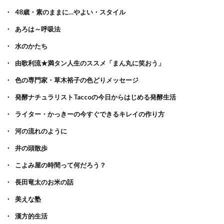
48歳・素のままに…やよい・スタイル
あろは～呼吸法
水のかたち
由歌利流★満タン人生のススメ「まん丸に笑おう」
色の専門家・草木裕子の色どりメッセージ
発酵ナチュラリストTaccoの今日からはじめる発酵生活
ライター・かっきーの今すぐできるキレイの作り方
河の流れのように
井の頭散歩
こよみ屋の時間って何だろう？
長田竜太のお米の話
美えな塾
漢方的生活