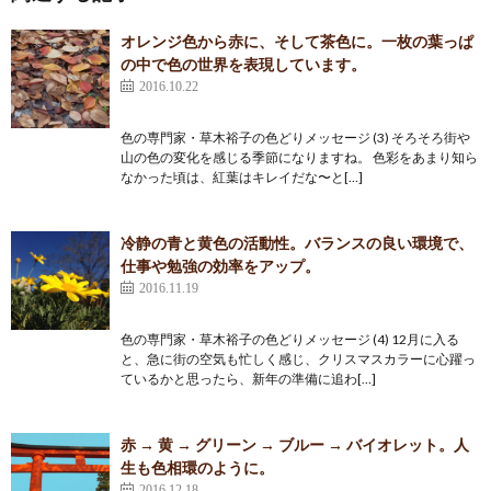
オレンジ色から赤に、そして茶色に。一枚の葉っぱ
の中で色の世界を表現しています。
2016.10.22
色の専門家・草木裕子の色どりメッセージ (3) そろそろ街や
山の色の変化を感じる季節になりますね。 色彩をあまり知ら
なかった頃は、紅葉はキレイだな〜と[…]
冷静の青と黄色の活動性。バランスの良い環境で、
仕事や勉強の効率をアップ。
2016.11.19
色の専門家・草木裕子の色どりメッセージ (4) 12月に入る
と、急に街の空気も忙しく感じ、クリスマスカラーに心躍っ
ているかと思ったら、新年の準備に追わ[…]
赤 → 黄 → グリーン → ブルー → バイオレット。人
生も色相環のように。
2016.12.18