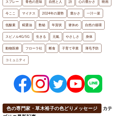
スプレー
青色の意味
自然と人
詩
心の豊かさ
映画
今ここ
マイナス
2024年の運勢
豊かさ
一汁一菜
低酸素
糀醤油
数秘
年賀状
箸休め
自然の循環
スピノル4G/5G
生きる
元氣
やさしさ
身体
動物医療
フローラ社
断食
子育て卒業
薄毛予防
コミュニティ
色の専門家・草木裕子の色どりメッセージ
カテ