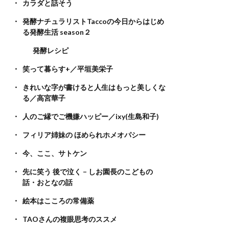
カラダと話そう
発酵ナチュラリストTaccoの今日からはじめ
る発酵生活 season２
発酵レシピ
笑って暮らす+／平垣美栄子
きれいな字が書けると人生はもっと美しくな
る／高宮華子
人のご縁でご機嫌ハッピー／ixy(生島和子)
フィリア姉妹の ほめられホメオパシー
今、ここ、サトケン
先に笑う 後で泣く – しお園長のこどもの
話・おとなの話
絵本はこころの常備薬
TAOさんの複眼思考のススメ