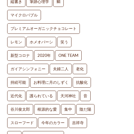
縦書き
筆跡心理学
鯛
マイクロバブル
プレミアムオーガニックチョコレート
レモン
ホメオパーシ
笑う
新型コロナ
2020年
ONE TEAM
ガイアシンフォニー
夫婦二人
老化
持続可能
お料理に月のしずく
抗酸化
近代化
護られている
天河神社
音
谷川俊太郎
根源的な愛
集中
陰だ陽
スローフード
今年のカラー
吉祥寺