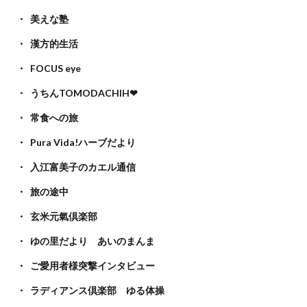
美えな塾
漢方的生活
FOCUS eye
うちんTOMODACHIH❤
常食への旅
Pura Vida!ハーブだより
入江富美子のカエル通信
旅の途中
玄米元氣倶楽部
ゆの里だより あいのまんま
ご愛用者様突撃インタビュー
ラディアンス倶楽部 ゆる体操