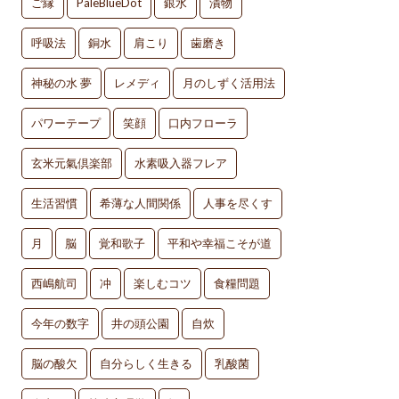
ご縁
PaleBlueDot
銀水
漬物
呼吸法
銅水
肩こり
歯磨き
神秘の水 夢
レメディ
月のしずく活用法
パワーテープ
笑顔
口内フローラ
玄米元氣倶楽部
水素吸入器フレア
生活習慣
希薄な人間関係
人事を尽くす
月
脳
覚和歌子
平和や幸福こそが道
西嶋航司
冲
楽しむコツ
食糧問題
今年の数字
井の頭公園
自炊
脳の酸欠
自分らしく生きる
乳酸菌