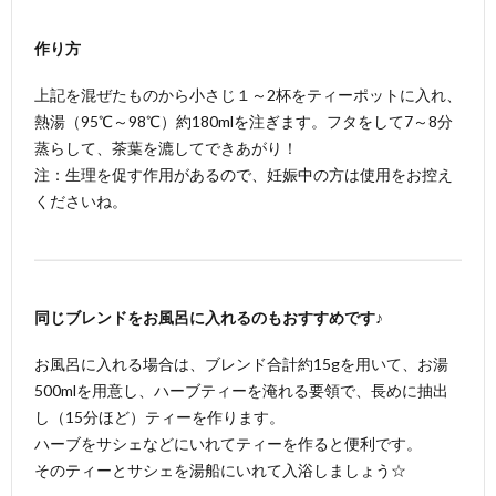
作り方
上記を混ぜたものから小さじ１～2杯をティーポットに入れ、
熱湯（95℃～98℃）約180mlを注ぎます。フタをして7～8分
蒸らして、茶葉を漉してできあがり！
注：生理を促す作用があるので、妊娠中の方は使用をお控え
くださいね。
同じブレンドをお風呂に入れるのもおすすめです♪
お風呂に入れる場合は、ブレンド合計約15gを用いて、お湯
500mlを用意し、ハーブティーを淹れる要領で、長めに抽出
し（15分ほど）ティーを作ります。
ハーブをサシェなどにいれてティーを作ると便利です。
そのティーとサシェを湯船にいれて入浴しましょう☆