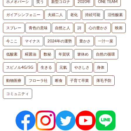
ホメオパーシ
笑う
新型コロナ
2020年
ONE TEAM
ガイアシンフォニー
夫婦二人
老化
持続可能
活性酸素
スプレー
青色の意味
自然と人
詩
心の豊かさ
映画
今ここ
マイナス
2024年の運勢
豊かさ
一汁一菜
低酸素
糀醤油
数秘
年賀状
箸休め
自然の循環
スピノル4G/5G
生きる
元氣
やさしさ
身体
動物医療
フローラ社
断食
子育て卒業
薄毛予防
コミュニティ