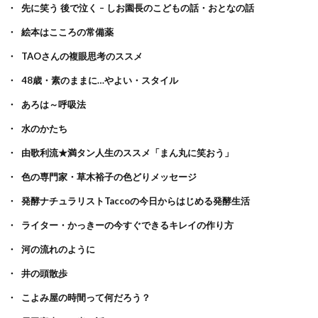
先に笑う 後で泣く – しお園長のこどもの話・おとなの話
絵本はこころの常備薬
TAOさんの複眼思考のススメ
48歳・素のままに…やよい・スタイル
あろは～呼吸法
水のかたち
由歌利流★満タン人生のススメ「まん丸に笑おう」
色の専門家・草木裕子の色どりメッセージ
発酵ナチュラリストTaccoの今日からはじめる発酵生活
ライター・かっきーの今すぐできるキレイの作り方
河の流れのように
井の頭散歩
こよみ屋の時間って何だろう？