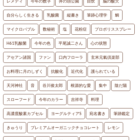
レメディ
今年の数字
井の頭公園
自炊
脳の酸欠
自分らしく生きる
乳酸菌
縦書き
筆跡心理学
鯛
マイクロバブル
数秘術
塩
花粉症
プロポリススプレー
H61乳酸菌
今年の色
平尾誠二さん
心の状態
アセアン諸国
ファン
口内フローラ
玄米元氣倶楽部
お料理に月のしずく
抗酸化
近代化
護られている
天河神社
音
谷川俊太郎
根源的な愛
集中
陰だ陽
スローフード
今年のカラー
吉祥寺
料理
高濃度酸素カプセル
ヨーグルティアS
宛名書き
筆跡鑑定
きゅうり
プレミアムオーガニックチョコレート
レモン