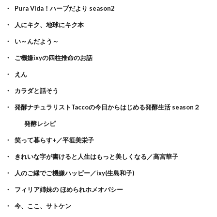
Pura Vida！ハーブだより season2
人にキク、地球にキク本
い～んだよう～
ご機嫌ixyの四柱推命のお話
えん
カラダと話そう
発酵ナチュラリストTaccoの今日からはじめる発酵生活 season２
発酵レシピ
笑って暮らす+／平垣美栄子
きれいな字が書けると人生はもっと美しくなる／高宮華子
人のご縁でご機嫌ハッピー／ixy(生島和子)
フィリア姉妹の ほめられホメオパシー
今、ここ、サトケン