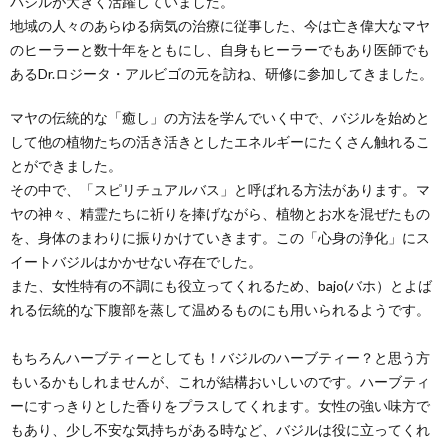
バジルが大きく活躍していました。
地域の人々のあらゆる病気の治療に従事した、今は亡き偉大なマヤ
のヒーラーと数十年をともにし、自身もヒーラーでもあり医師でも
あるDr.ロジータ・アルビゴの元を訪ね、研修に参加してきました。
マヤの伝統的な「癒し」の方法を学んでいく中で、バジルを始めと
して他の植物たちの活き活きとしたエネルギーにたくさん触れるこ
とができました。
その中で、「スピリチュアルバス」と呼ばれる方法があります。マ
ヤの神々、精霊たちに祈りを捧げながら、植物とお水を混ぜたもの
を、身体のまわりに振りかけていきます。この「心身の浄化」にス
イートバジルはかかせない存在でした。
また、女性特有の不調にも役立ってくれるため、bajo(バホ）とよば
れる伝統的な下腹部を蒸して温めるものにも用いられるようです。
もちろんハーブティーとしても！バジルのハーブティー？と思う方
もいるかもしれませんが、これが結構おいしいのです。ハーブティ
ーにすっきりとした香りをプラスしてくれます。女性の強い味方で
もあり、少し不安な気持ちがある時など、バジルは役に立ってくれ