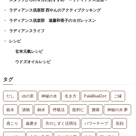
ラディアンス倶楽部 西やんのアクティブクッキング
ラディアンス倶楽部 遠藤和香子のヨガレッスン
ラディアンスライフ
レシピ
玄米元氣レシピ
ウドズオイルレシピ
タグ
だし
ゆの里
神秘の水
生き方
PaleBlueDot
ご縁
銀水
漬物
銅水
呼吸法
龍村仁
腰痛
神秘の水 夢
肩こり
歯磨き
月のしずく活用法
パワーテープ
笑顔