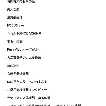
長田竜太のお米の話
美えな塾
漢方的生活
FOCUS eye
うちんTOMODACHIH❤
常食への旅
Pura Vida!ハーブだより
入江富美子のカエル通信
旅の途中
玄米元氣倶楽部
ゆの里だより あいのまんま
ご愛用者様突撃インタビュー
ラディアンス倶楽部 ゆる体操
スタッフからの今月のおすすめ ～ラディアンス生活～